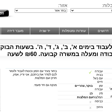
לוח:
אזור:
דרושים
עוזרות ומטפלות
יד שניה
מעבר דירה
לעבוד בימים א', ב', ג', ד', ה'. בשעות הבוק
 ומעלה במשרה קבועה. ₪60 לשעה
בחור צעיר עם המון נכונות לעבוד ולעזור
עבודה
לכם לסדר את ביתכם, אני זריז, אמין,
בבית
חרוץ ועם המלצות.
עם בעל
חיים
מנקה גם חד פעמי.
זמן
בוקר, צהריים
ה'
עבודה
מין
בן
ט
המלצות
עם המלצות
כביסה
א
גיהוץ
ש