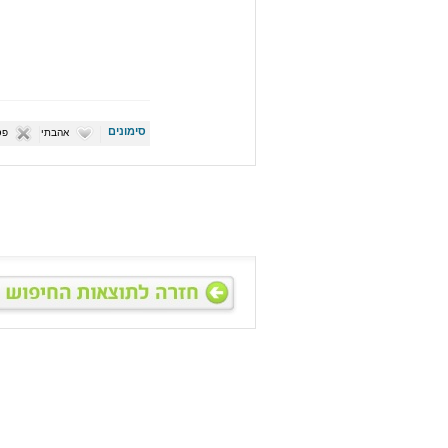
סימונים
אהבתי
פס