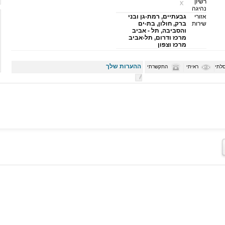
רשיון
נהיגה
אזורי
גבעתיים, רמת-גן ובני
שירות
ברק, חולון, בת-ים
והסביבה, תל - אביב
מרכז ודרום, תל-אביב
מרכז וצפון
ההערות שלך
לתי
ראיתי
התקשרתי