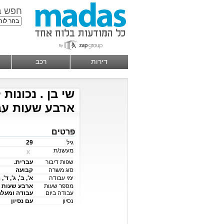
חפש ב
דירות
רכב
שי בן . נכונות 
ארבע שעות עבודה
פרטים
גיל
29
מעשנ/ת
שפות דיבור
עברית.
סוג משרה
קבועה
ימי עבודה
א', ב', ג', ד', 
מספר שעות
ארבע שעות
עבודה ביום
עבודה ומעלה
נסיון
עם נסיון