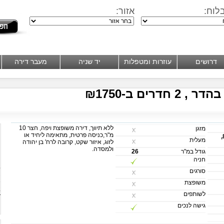
לוח:
אזור:
דרושים
עוזרות ומטפלות
יד שניה
מעבר דירה
דרים ב-₪1750
ללא תיווך, דירה משופצת ויפה, חצר 10
מזגן
מ"ר,כניסה פרטית, מתאימה ליחיד או
הדר חברון 8,
מעלית
לזוג, איזור שקט, קרובה לרח' בן יהודה
ולמסדה.
גודל במ"ר
26
חניה
ט
סורגים
א
משופצת
ש
לשותפים
גישה לנכים