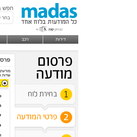
חפש ב
בחר ל
דירות
רכב
פרסו
מודעתך 
שדות המ
פ
סו
נו
כו
מח
הו