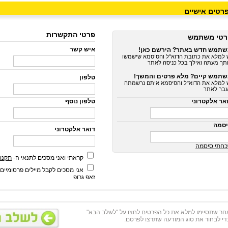
רטים אישיים
פרטי התקשרות
רטי משתמש
איש קשר
תמש חדש באתר? הירשם כאן!
 למלא את כתובת הדוא"ל והסיסמא שישמשו
תך מעתה ואילך בכל כניסה לאתר
תמש קיים? מלא פרטים והמשך!
טלפון
 למלא את הדוא"ל והסיסמא איתם נרשמתה
בר לאתר
אר אלקטרוני
טלפון נוסף
סמה
דואר אלקטרוני
חתי סיסמה
קראתי ואני מסכים לתנאי ה-
תקנון
אני מסכים לקבל מיילים פרסומיים
זאפ גרופ
חר שתסיימו למלא את כל הפרטים לחצו על "לשלב הבא"
די לבחור את סוג המודעה שתרצו לפרסם.