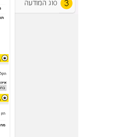
מצ
תוכ
מ
הקלד
איזו
פ
הזן 
מחי