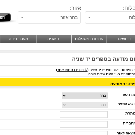
לוח:
אזור:
וח
בחר אזור
דרושים
עוזרות ומטפלות
יד שניה
מעבר דירה
ם מודעה בספרים יד שניה
תפורסם בלוח ספרים יד שניה (
לפרסום בתחום אחר
)
סומנים ב- * הינם שדות חובה.
רטי המודעה
ג הספר
שא הספר
תרת
בר/ת
צאה לאור