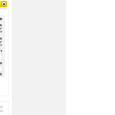
פ
פ
מש
יש
או
מש
יש
בע
דו
סי
שכ
לא
בכ