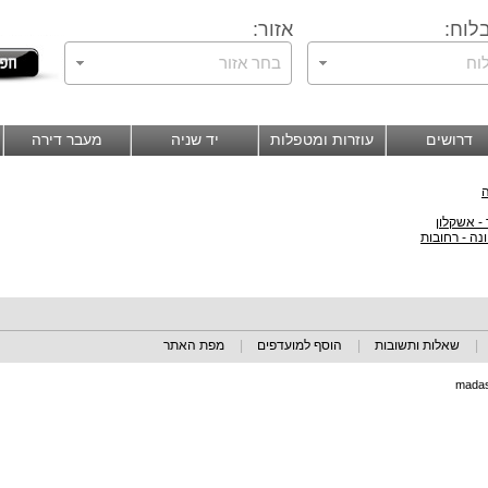
לוח:
אזור:
וח
בחר אזור
דרושים
עוזרות ומטפלות
יד שניה
מעבר דירה
ה
- אשקלון
נה - רחובות
|
שאלות ותשובות
|
הוסף למועדפים
|
מפת האתר