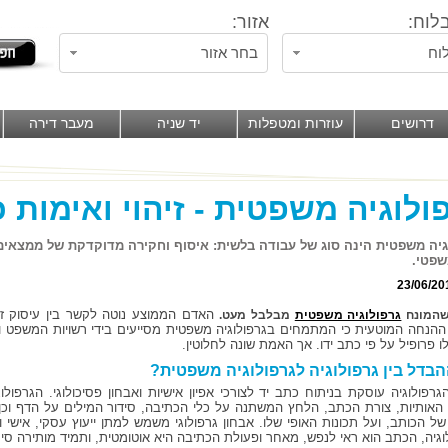
לוח:
אזור:
וח
בחר אזור
דרושים
עוזרות ומטפלות
יד שניה
מעבר דירה
ולוגיה משפטית - זיהוי ואימות 
גיה משפטית הינה סוג של עבודה בלשית: איסוף וחקירה מדוקדקת של ממצאים
משפטי.
23/06/20
האדם הממוצע נוטה לקשר בין עיסוק זה 
שהמונח
גרפולוגיה משפטית
מבלבל מעט.
ההנחה המוטעית כי המתמחים בגרפולוגיה משפטית מסייעים בידי רשויות המשפט ו
לו פרופיל על פי כתב ידו. אך האמת שונה לחלוטין.
בדל בין גרפולוגיה לגרפולוגיה משפטית?
גרפולוגיה עוסקת בניתוח כתב יד לצורכי אפיון אישיות ואבחון פסיכולוגי. הגרפולו
האותיות, צורת הכתב, הלחץ המשתנה על כלי הכתיבה, סידור המילים על הדף וכן
ל הכותב, ועל תכונות האופי שלו. אבחון גרפולוגי משמש למתן ייעוץ עסקי, אישי וזו
וגיה, הכתב הוא ראי לנפש, מאחר ופעולת הכתיבה היא אוטומטית, ותמיד מותירה סימני