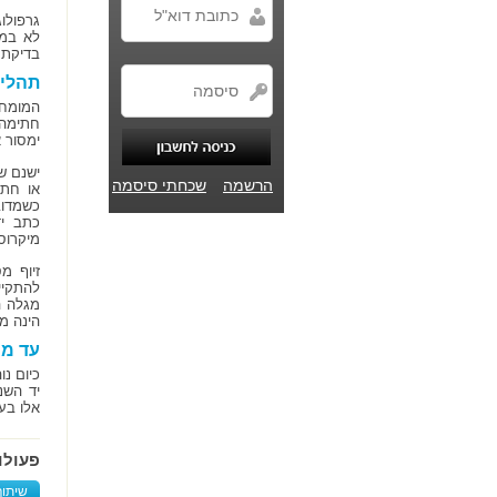
גרפולו
לא במצ
בדיקת פ
תהליך
המומחה
חתימה 
ימסור 
ישנם ש
הרשמה
שכחתי סיסמה
או חתי
כשמדוב
כתב יד
מיקרוסק
זיוף מ
להתקיים
מגלה ה
הינה מז
עד מ
כיום נ
יד השנ
אלו בע
פעולו
שיתוף