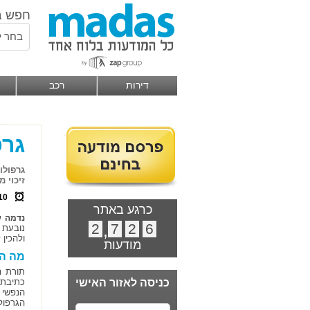
חפש ב
בחר ל
דירות
רכב
גרפ
גרפולו
זיכוי 
10
כרגע באתר
נדמה 
2
,
7
2
6
נובעת 
ולהכין 
מודעות
מה הה
תורת ה
כניסה לאזור האישי
כתיבת 
הנפשי ש
הגרפול