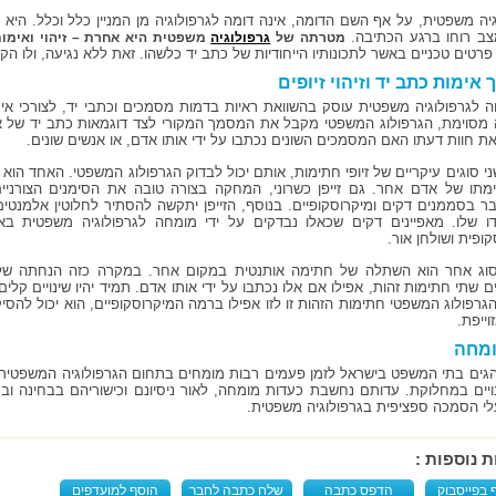
גיה משפטית, על אף השם הדומה, אינה דומה לגרפולוגיה מן המניין כלל וכלל. היא 
ב רוחו ברגע הכתיבה.
מטרתה של
גרפולוגיה
משפטית היא אחרת – זיהוי ואימות
רטים טכניים באשר לתכונותיו הייחודיות של כתב יד כלשהו. זאת ללא נגיעה, ולו הק
 אימות כתב יד וזיהוי זיופים
 לגרפולוגיה משפטית עוסק בהשוואת ראיות בדמות מסמכים וכתבי יד, לצורכי אימ
מסוימת, הגרפולוג המשפטי מקבל את המסמך המקורי לצד דוגמאות כתב יד של או
את חוות דעתו האם המסמכים השונים נכתבו על ידי אותו אדם, או אנשים שונים.
ני סוגים עיקריים של זיופי חתימות, אותם יכול לבדוק הגרפולוג המשפטי. האחד הוא
מתו של אדם אחר. גם זייפן כשרוני, המחקה בצורה טובה את הסימנים הצורניים 
ר בסממנים דקים ומיקרוסקופיים. בנוסף, הזייפן יתקשה להסתיר לחלוטין אלמנטים 
ו שלו. מאפיינים דקים שכאלו נבדקים על ידי מומחה לגרפולוגיה משפטית ב
ופית ושולחן אור.
סוג אחר הוא השתלה של חתימה אותנטית במקום אחר. במקרה כזה הנחתה של ג
 שתי חתימות זהות, אפילו אם אלו נכתבו על ידי אותו אדם. תמיד יהיו שינויים קלים 
גרפולוג המשפטי חתימות הזהות זו לזו אפילו ברמה המיקרוסקופיים, הוא יכול ל
וייפת.
ומחה
והגים בתי המשפט בישראל לזמן פעמים רבות מומחים בתחום הגרפולוגיה המשפטית
ויים במחלוקת. עדותם נחשבת כעדות מומחה, לאור ניסיונם וכישוריהם בבחינה ובני
לי הסמכה ספציפית בגרפולוגיה משפטית.
ת נוספות :
 בפייסבוק
הדפס כתבה
שלח כתבה לחבר
הוסף למועדפים