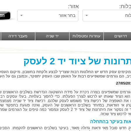
לוח:
אזור:
וח
בחר אזור
דרושים
עוזרות ומטפלות
יד שניה
מעבר דירה
ונות של ציוד יד 2 לעסק
קימים עסק חדש יש החלטות רבות שצריך לבצע ולקחת בחשבון. מיקום העסק,
ב, הם גורמים שמשפיעים רבות על האופן שבו העסק יתפקד, וכמובן גם על העל
27/05/20
ורמים שמשפיעים בצורה ניכרת על מידת ההשקעה הנדרשת בשלבים הראשונים ש
וא הציוד שאותו יש לרכוש לצורך הפעלתו. כדי לחסוך בעלויות, בעלי עסקים רבי
 את האופציה של רכישת ציוד משומש לעסק שלהם. רכישת ציוד יד שנייה מצמצמ
ון אי הוודאות, במיוחד בשלבים הראשונים של העסק, ואינה פוגעת בתפקוד שלו
במאמר זה נסקור את היתרונות של ציוד יד 2 לעסק ונמסור כמה טיפים על הגורמים ש
י לרכוש ציוד שכזה.
אות בעיקר בהתחלה
 חדש סובל מאי ודאות גדולה מאוד, בעיקר בשלבים הראשונים להקמתו. הסביב