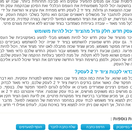
יסטית שבה אנו מנסים להפעיל עסקים היא סביבה תחרותית ביותר, שבה יש משתנ
 בהשקעה יכול להקל משמעותית את העומס הכלכלי ואת הסיכון שבהקמת עסק חדש
תקופה שבה ההוצאות הן גדולות. ציוד יד 2 לעסק חדש מפחית את עקרון 
עסק להתגבר על מכשולים ראשוניים שבהם הוא נתקל בשלבי הקמת העסק. על 
 הנדרשת, יש לבחון את הציוד המשומש המיועד לרכישה בצורה קפדנית, מכיוון שלעת
ל מהר מאוד – עובדה בעייתית כשמדובר בציוד שנרכש ללא אחריות מגורם פרטי.
סק חדש, חלק גדול מהציוד יכול להיות משומש
כר מהציוד של עסק חדש יכול להיות משומש מבלי לפגוע באפקטיביות של העסק, 
. גם עסק חדש שמעוניין להשתמש בציוד יד שנייה יכול להשתמש באביזרים כ
ת אריזה ממקור משומש, מכיוון שציוד שכזה מתבלה לאט יותר מציוד אחר, ויכול להיו
רעה. כמובן שבעת רכישת ציוד משומש עבור העסק החדש שלכם כדאי מאוד לבדוק 
ו פגמים ושהוא פועל ללא תקלות. על מנת לחסוך בעלויות ההקמה של העסק שלכם, 
ו של העסק, ולסמן ברשימת הציוד החדשה שיצרתם את הציוד שיכול להגיע אליכם
 של העסק.
י לקנות ציוד יד 2 לעסק?
כל סוג שהוא, על אחת כמה וכמה ציוד שבו נעשה שימוש למטרות עסקיות, הוא דבר ה
לחוסר תפקוד שלו. כאשר אתם בודקים רכישת ציוד יד 2 לעסק
בו פגמים רציניים שמורידים מערכו או עלולים לגרום לחוסר תפקוד שלו. בנוסף, כ
מגורמים מור
יתן למצוא ציוד משומש לבתי עסק במחסני החרמות של ההוצאה לפועל. מדובר
ת הרגל, אך דווקא שם ניתן יהיה למצוא ציוד באיכות טובה, לעתים אפילו די חדש, ו
ת נוספות :
 בפייסבוק
הדפס כתבה
שלח כתבה לחבר
הוסף למועדפים