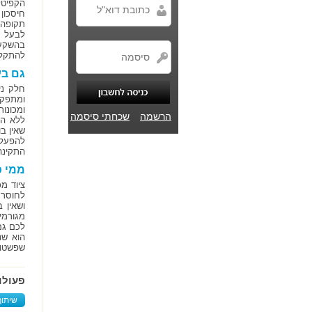
הקפיטל
חיסכון
לבעל ה
בהשקעה
להתקלק
גם בע
חלק ני
ומתפקד
ומכונו
הרשמה
שכחתי סיסמה
ללא הפ
שאין ב
להפעלת
התקינה
ממי כדא
ציוד מ
ושאין 
הוא שנ
שפשטו א
פעולו
שיתוף