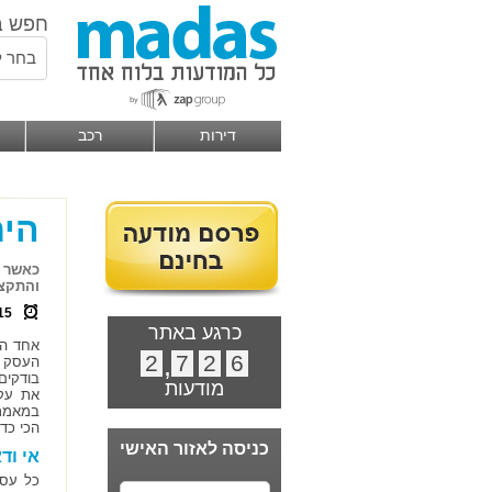
חפש ב
בחר ל
דירות
רכב
היתר
כאשר מ
והתקצי
15
כרגע באתר
אחד הג
2
,
7
2
6
העסק ה
בודקים
מודעות
את עקר
הכי כדא
כניסה לאזור האישי
אי וד
כל עסק