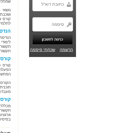
שמחלק 
נושאי 
ושכבת 
קורס א
לתלמיד
הנדסת
הנדסת 
לימודי
תקשורת
הרשמה
שכחתי סיסמה
תקשורת נתוני
קורס טכנאי מח
קורס פ
הפעלה 
המחשבי
תוכנית
מעבדות, ני
קורס ניהו
מכללת 
תקשורת
בסיסית