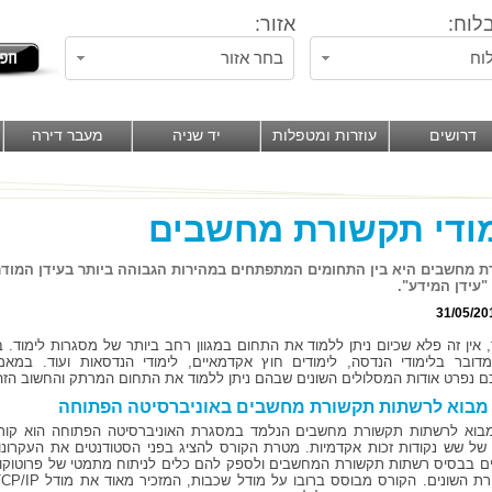
לוח:
אזור:
וח
בחר אזור
דרושים
עוזרות ומטפלות
יד שניה
מעבר דירה
ודי תקשורת מחשבים
 מחשבים היא בין התחומים המתפתחים במהירות הגבוהה ביותר בעידן המודרנ
 "עידן המידע".
31/05/20
, אין זה פלא שכיום ניתן ללמוד את התחום במגוון רחב ביותר של מסגרות לימוד. בי
דובר בלימודי הנדסה, לימודים חוץ אקדמאיים, לימודי הנדסאות ועוד. במאמ
ם נפרט אודות המסלולים השונים שבהם ניתן ללמוד את התחום המרתק והחשוב הזה
מבוא לרשתות תקשורת מחשבים באוניברסיטה הפתוחה
בוא לרשתות תקשורת מחשבים הנלמד במסגרת האוניברסיטה הפתוחה הוא קור
של שש נקודות זכות אקדמיות. מטרת הקורס להציג בפני הסטודנטים את העקרונו
ם בבסיס רשתות תקשורת המחשבים ולספק להם כלים לניתוח מתמטי של פרוטוקול