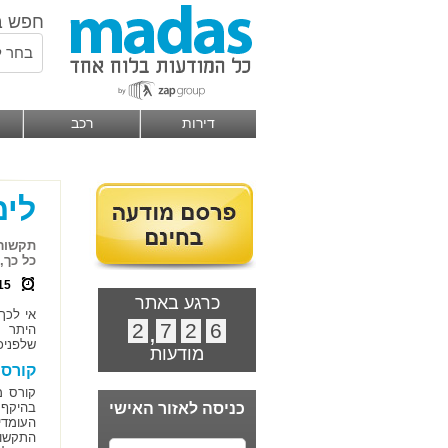
חפש ב
בחר ל
דירות
רכב
לימ
תקשורת
כל כך,
15
כרגע באתר
אי לכך
2
,
7
2
6
היתר מ
שלפניכ
מודעות
קורס 
קורס מ
כניסה לאזור האישי
בהיקף 
העומדי