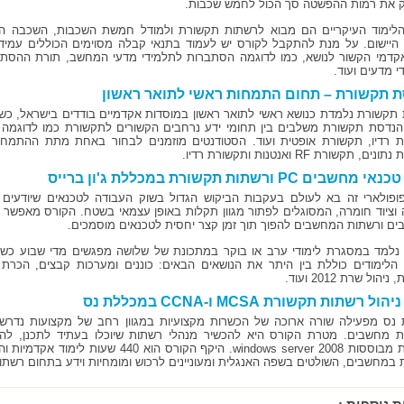
את רמות ההפשטה סך הכול לחמש שכבות.
הלימוד העיקריים הם מבוא לרשתות תקשורת ולמודל חמשת השכבות, השכבה ה
היישום. על מנת להתקבל לקורס יש לעמוד בתנאי קבלה מסוימים הכוללים עמידה
קדמי הקשור לנושא, כמו לדוגמה הסתברות לתלמידי מדעי המחשב, תורת ההסת
י מדעים ועוד.
 תקשורת – תחום התמחות ראשי לתואר ראשון
תקשורת נלמדת כנושא ראשי לתואר ראשון במוסדות אקדמיים בודדים בישראל, כשבין 
 הנדסת תקשורת משלבים בין תחומי ידע נרחבים הקשורים לתקשורת כמו לדוגמה
 רדיו, תקשורת אופטית ועוד. הסטודנטים מוזמנים לבחור באחת מתת ההתמחויות
ם, תקשורת RF ואנטנות ותקשורת רדיו.
שבים PC ורשתות תקשורת במכללת ג'ון ברייס
ופולארי זה בא לעולם בעקבות הביקוש הגדול בשוק העבודה לטכנאים שיודעי
וציוד חומרה, המסוגלים לפתור מגוון תקלות באופן עצמאי בשטח. הקורס מאפשר
ם ורשתות המחשבים להפוך תוך זמן קצר יחסית לטכנאים מוסמכים.
 הלימודים כוללת בין היתר את הנושאים הבאים: כוננים ומערכות קבצים, הכ
הול שרת 2012 ועוד.
ל רשתות תקשורת MCSA ו-CCNA במכללת נס
נס מפעילה שורה ארוכה של הכשרות מקצועיות במגוון רחב של מקצועות נדרשים
 מחשבים. מטרת הקורס היא להכשיר מנהלי רשתות שיוכלו בעתיד לתכנן, להק
ארגוניות מבוססות windows server 2008. היקף 
 במחשבים, השולטים בשפה האנגלית ומעוניינים לרכוש ומומחיות וידע בתחום רשת