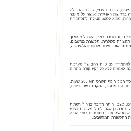
פיסית, שכבת הערוץ, שכבת התובלה
 בדרישות האנגלית ואישור על מעבר
ברות, מבוא לסטטיסטיקה ולהסתברות
היתר מדובר במכון הטכנולוגי חולון.
 תקשורת סלולרית, תקשורת מחשבים,
 הבאות: עיבוד אותות ומולטימדיה,
ם להתמודד עם טווח רחב של מערכות
 גם לאנשים ללא כל רקע קודם בתחום
הקורס נלמד במסגרת לימודי ערב או בוקר במתכונת של שלושה מפגשים מדי שבוע כשסך הכול היקף הקורס הוא 285 שעות.
רת מבנה המחשב, התקנת רשת ביתית,
, כשבין היתר מדובר בניהול רשתות
ים וכמובן שגם לנהל מערכות מידע
הקורס הוא 440 שעות לימוד אקדמיות והוא מתאים עבור סטודנטים בעלי הבנה
ות התקשורת והמחשבים.