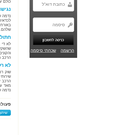
כולם ע
נגישו
נדמה ש
לכדאית
באורח 
שלהם.
חתול 
לא די 
שהשקיע
הרשמה
שכחתי סיסמה
והקוני
הרכב ה
לא רק
שוק רכ
שירותי
הרכב ש
מאד עב
נדמה ש
פעולו
שיתוף