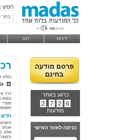
חפש ב
בחר ל
דירות
רכב
רכב
כולנו 
15
דרך איי
כרגע באתר
נמצא ב
2
,
7
2
6
מוצרי 
משומשי
מודעות
חדש ע
הישראל
כניסה לאזור האישי
אנחנו 
שלא מב
וכמוצר