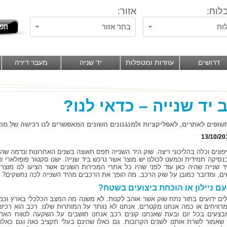
לוח:
אזור:
וח
בחר אזור
דרושים
עוזרות ומטפלות
יד שניה
מעבר דירה
 יד שנייה – כדאי לנו?
חשופים לאתרים, לאפליקציות ולמנגנונים השונים המאפשרים לנו רכישה של מוצ
13/10/20
פונים וכלה בהליכוני ריצה. שוק היד השנייה תפס תאוצה בשנים האחרונות ונדמה שהו
נסיקה תמידית וכמעט לכולנו יש מוצר אשר נרכש ביד שנייה. ישנו סקטור פופולארי ש
יד שנייה שהיה כאן עוד לפני שהיו כל אתרי המכירות השונים אשר הציעו לנו מוצרי
ם, ומדובר כמובן על שוק הרכב. מה הופך את הרכבים מהיד השנייה לכה נחשקים?
ם ניילון או הוכחת ביצועים בשטח?
ים ידועים בתור נתח שוק אשר אוהב לקנות. לא משנה מה המצב הכלכלי בארץ וכמ
מרוויחים או כמה אנחנו מקטרים, אנחנו לא נוותר על המותרות שלנו. רכב הוא רכיש
צעים בכל יום ובעת שאנחנו קונים רכב אנחנו חושבים על השקעה לטווח הארו
 שאמור לשרת אותנו לשנים הקרובות. גם כאלו שהינם בעלי תקציב נאה וגם כאלו 