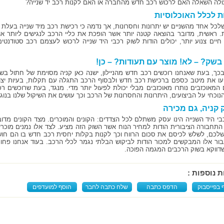
ולה השאלה האם לרכוש רכב חדש מהחברה או האם לקנות רכב יד שנייה?
ת לכלל האוכלוסיות
לכל אחד מהשניים יש יתרונות וחסרונות, אך נדמה כי רכישת רכב מיד שנייה בעלת
. ראשית, מדובר בהוצאה קטנה יותר אשר הופכת את כליי הרכב לנגישים ליותר או
חיים צנוע יותר, יכולים הודות לשוק רכבי היד שנייה לרכוש לעצמם רכב סטודנט
בשק? – לא! מוצר עם תעודות? – כן!
בכך, בעת שאנחנו רוכשים רכב חדש מהניילון, ישנה כאן קניה מסוימת של חתול בשק
ו את מיטב כספם ברכישת רכב חדש ולבסוף הרכב התגלה עם תקלות, בעיות יצור
ם המאוכזבים נותרו מאוכזבים מבלי יכולת לפעול יותר מדי. מנגד, בעת שרוכשים רכב
נוכחי על הביצועים, היתרונות והחסרונות של הרכב וכך עושים את השיקול שלנו בנוג
 קניה, גם מכירה
בי היד השנייה הינו עסק משתלם לכל הצדדים: הקונים והמוכרים. מצד הקונים מדו
 התחבורה הציבורית הודות למחיר הנוח אשר השוק הזה מציע. לצד אלו נמנים מוכר
לכם, לשלש לכיסם את סכום הרווח וכך לקנות בקלות יחסית רכב חדש בו הם חו
ור אלו המבקשים למכור הודות לביקוש הבלתי נגמר לכלי הרכב. בעוד אנחנו פחו
דווקא בשוק הרכבים המגמה הפוכה.
ת נוספות :
 בפייסבוק
הדפס כתבה
שלח כתבה לחבר
הוסף למועדפים