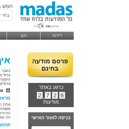
חפש ב
בחר ל
דירות
רכב
איך
בעבר א
גדול מ
הקטנים
גדולים
כרגע באתר
16
2
,
7
2
6
מראות
מודעות
אחת הש
משטח ה
ההיגיינ
כניסה לאזור האישי
יהיו מ
תחושת