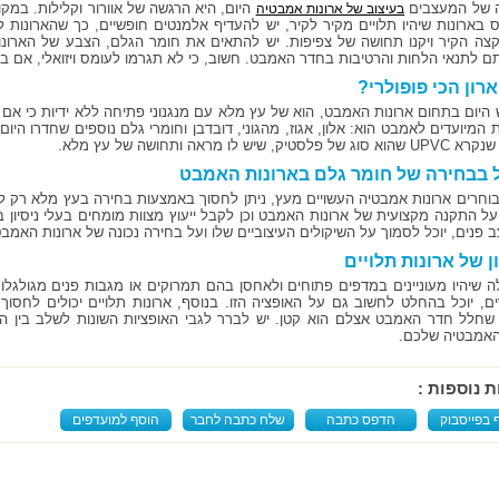
 של המעצבים
היום, היא הרגשה של אוורור וקלילות. במקו
בעיצוב של ארונות אמבטיה
 בארונות שיהיו תלויים מקיר לקיר, יש להעדיף אלמנטים חופשיים, כך שהארונות ל
לקצה הקיר ויקנו תחושה של צפיפות. יש להתאים את חומר הגלם, הצבע של הארונו
תם לתנאי הלחות והרטיבות בחדר האמבט. חשוב, כי לא תגרמו לעומס ויזואלי, אם בג
ארון הכי פופולרי?
 היום בתחום ארונות האמבט, הוא של עץ מלא עם מנגנוני פתיחה ללא ידיות כי אם ב
 המיועדים לאמבט הוא: אלון, אגוז, מהגוני, דובדבן וחומרי גלם נוספים שחדרו היו
לסטיק, שיש לו מראה ותחושה של עץ מלא.
 בבחירה של חומר גלם בארונות האמבט
וחרים ארונות אמבטיה העשויים מעץ, ניתן לחסוך באמצעות בחירה בעץ מלא רק לדל
על התקנה מקצועית של ארונות האמבט וכן לקבל ייעוץ מצוות מומחים בעלי ניסיון
ב פנים, יוכל לסמוך על השיקולים העיצוביים שלו ועל בחירה נכונה של ארונות האמבט
ן של ארונות תלויים
ה שיהיו מעוניינים במדפים פתוחים ולאחסן בהם תמרוקים או מגבות פנים מגולגלו
ים, יוכל בהחלט לחשוב גם על האופציה הזו. בנוסף, ארונות תלויים יכולים לחסוך
שחלל חדר האמבט אצלם הוא קטן. יש לברר לגבי האופציות השונות לשלב בין הנו
אמבטיה שלכם.
ת נוספות :
 בפייסבוק
הדפס כתבה
שלח כתבה לחבר
הוסף למועדפים