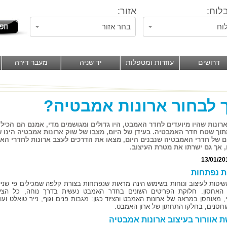
לוח:
אזור:
וח
בחר אזור
דרושים
עוזרות ומטפלות
יד שניה
מעבר דירה
 לבחור ארונות אמבטיה?
רונות שהיו מיועדים לחדר האמבט, היו גדולים ומגושמים מדי, אמנם הם הכילו
תוך שטח חדר האמבטיה. בעידן של היום, מצבו של שוק ארונות אמבטיה הינו 
 של חדרי האמבטיה שנבנים היום, מצאו את הדרכים לעצב ארונות לחדרי האמ
, אך גם ישרתו את מטרת העיצוב.
13/01/20
 נפתחות
יטות לעיצוב ונוחות בשימוש הינה מראות שנפתחות בצורת קלפה שמכילים פי שניי
אחסון. חלוקת הפריטים השונים בחדר האמבט נעשית בדרך נוחה, כל הציו
י, מאוחסן במראה של ארונות האמבט והציוד כגון: מגבות פנים וגוף, נייר טואלט ועוד
אוחסנים, בחלקו התחתון של ארון האמבט.
 אוורור בעיצוב ארונות אמבטיה