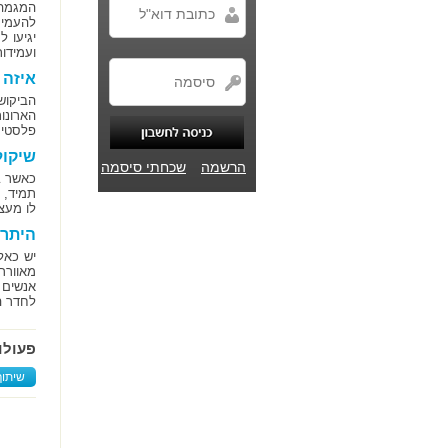
המגמה
להעמיס
יגיעו 
ועמידו
איזה 
הביקוש
הארונות
פלסטי שנקרא UPVC שהוא סוג של פ
שיקול
הרשמה
שכחתי סיסמה
כאשר ב
תמיד, 
לו מעצ
היתרו
יש כאל
מאוורר
אנשים 
לחדר ה
פעולו
שיתוף