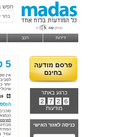
חפש ב
בחר ל
דירות
רכב
5 טיפים לעיצוב המרפסת
אין ספ
לסביבה
יותר כ
שיכולי
כרגע באתר
16
2
,
7
2
6
הוספת
מודעות
סוככים
הנמצאי
למרפס
כניסה לאזור האישי
מבחינה
הפתיחה
עמיד ב