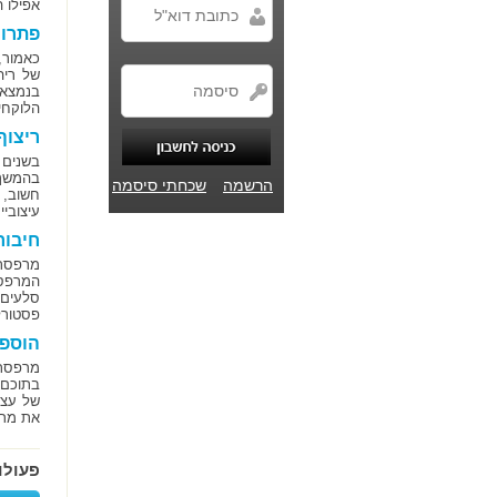
אפילו ה
פתרונ
כאמור,
של ריה
בנמצא 
הלוקחי
ריצו
בשנים 
בהמשך 
הרשמה
שכחתי סיסמה
חשוב, 
עיצובי
חיבור
מרפסת 
המרפסת
סלעים ו
פסטורל
הוספ
מרפסת,
בתוכם 
של עציצ
את מרא
פעולו