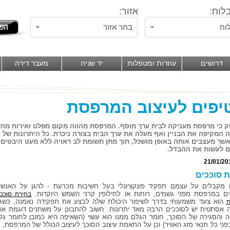
לוח:
אזור:
וח
בחר אזור
דרושים
עוזרות ומטפלות
יד שניה
מעבר דירה
ק כי מרפסת מעניקה לבית ערך מוסף. המרפסת מהווה מקום מפלט ואירוח מ
 המקיפה את הבניין ואף מעלה את ערך הבית בצורה ניכרת. כל היתרונות של 
אשר מעצבים אותה באופן מושכל, תוך מתן תשומת לב ראויה ללא מעט היבטים
ם לעשות את ההבדל.
21/01/20
 סוככים
 מקבלים על עצמם תפקיד פונקציונלי בעל חשיבות מכרעת - להגן על האנשי
ם במרפסת מפני גשמים, רוחות או לחילופין קרני השמש היוקדות.
בחירת סוככי
הוא צעד משמעותי בדרך לשיפור היכולת שלה לבצע את תפקידה נאמנה, כשג
ת
 אסתטית יש לסוככים הרבה מאד יתרונות. חשוב להתבונן על משתנים דוגמת אופ
 והסגירה של הסוכך, חומר הגלם ממנו הוא עשוי (השאיפה היא כמובן לחומר גל
פני כל תנאי מזג האוויר) וכן על התאמת עיצוב הסוכך לעיצוב הכולל של המרפסת, א