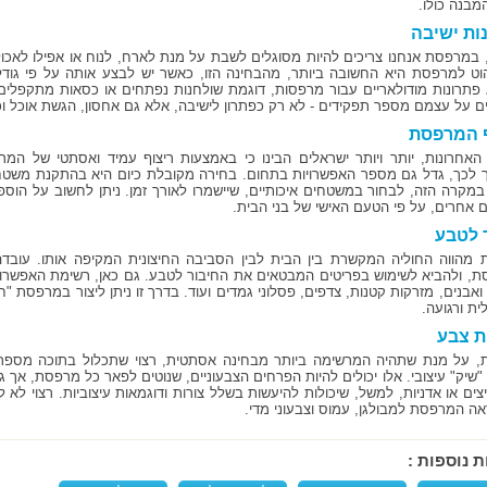
מבנה כולו.
ות ישיבה
 במרפסת אנחנו צריכים להיות מסוגלים לשבת על מנת לארח, לנוח או אפילו לאכו
וט למרפסת היא החשובה ביותר, מהבחינה הזו, כאשר יש לבצע אותה על פי גוד
פתרונות מודולאריים עבור מרפסות, דוגמת שולחנות נפתחים או כסאות מתקפלים
ם על עצמם מספר תפקידים - לא רק כפתרון לישיבה, אלא גם אחסון, הגשת אוכל וכי
ף המרפסת
האחרונות, יותר ויותר ישראלים הבינו כי באמצעות ריצוף עמיד ואסתטי של המר
לכך, גדל גם מספר האפשרויות בתחום. בחירה מקובלת כיום היא בהתקנת משטח 
במקרה הזה, לבחור במשטחים איכותיים, שיישמרו לאורך זמן. ניתן לחשוב על הוספת
ים אחרים, על פי הטעם האישי של בני הבית.
 לטבע
מהווה החוליה המקשרת בין הבית לבין הסביבה החיצונית המקיפה אותו. עובדה זו
, ולהביא לשימוש בפריטים המבטאים את החיבור לטבע. גם כאן, רשימת האפשרוי
אבנים, מזרקות קטנות, צדפים, פסלוני גמדים ועוד. בדרך זו ניתן ליצור במרפסת "ח
ית ורגועה.
ת צבע
 על מנת שתהיה המרשימה ביותר מבחינה אסתטית, רצוי שתכלול בתוכה מספר גור
"שיק" עיצובי. אלו יכולים להיות הפרחים הצבעוניים, שנוטים לפאר כל מרפסת, אך 
ים או אדניות, למשל, שיכולות להיעשות בשלל צורות ודוגמאות עיצוביות. רצוי לא ל
ה המרפסת למבולגן, עמוס וצבעוני מדי.
ת נוספות :