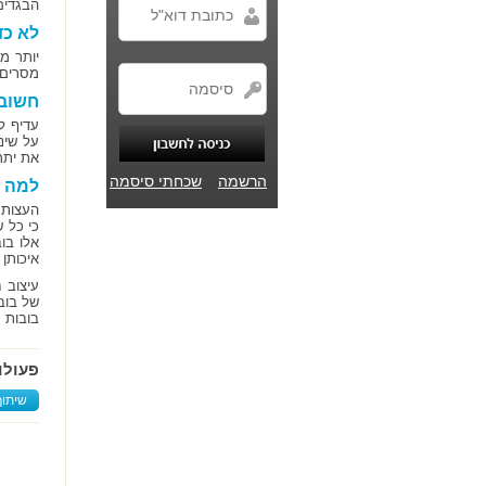
הבגדים
לא כד
יותר מ
מסרים 
חשוב 
עדיף ל
על שינ
את יתר
הרשמה
שכחתי סיסמה
למה ע
העצות 
כי כל 
אלו בו
איכותן
עיצוב 
של בוב
בובות 
פעולו
שיתוף