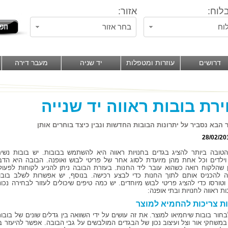
לוח:
אזור:
וח
בחר אזור
דרושים
עוזרות ומטפלות
יד שניה
מעבר דירה
רת בובות ראווה יד שנייה
הבא נסביר על יתרונות הבובות החדשות ונבין כיצד בוחרים אותן
28/02/20
טובה ביותר להציג בגדים בחנויות ראווה היא להשתמש בבובות. יש בובות נשים
וילדים וכל אחת מהן מיועדת לסוג אחר של פריטי לבוש ואופנה. הבובה היא הדב
 שהלקוח רואה כשהוא עובר ליד החנות. בעזרת הבובה ניתן להניע לקוחות לפעול
 להכניס אותם לתוך החנות כדי לבצע רכישה. בנוסף, יש אפשרות לשלב בובו
וטורסו כדי להציג פריטי לבוש מיוחדים. יש כמה טיפים שיכולים לעזור לבחירה נכונ
ת ראווה לחנויות ובתי אופנה:
ת צריכות להחמיא למוצר
חור בובות שיחמיאו למוצר. את זה עושים על ידי השוואה בין גדלים שונים של בובות
במשחקי אור וצל ועיצוב נכון של הבגדים המולבשים על גבי הבובה. אפשר להיעזר 