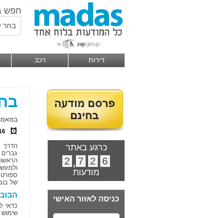
חפש ב
בחר ל
דירות
רכב
בחי
במאמר 
16
הדרך ה
כרגע באתר
גברים 
2
,
7
2
6
הראשון
ולמעשה
מודעות
ספורט 
של בובו
הבובו
כניסה לאזור האישי
כדאי לב
שימוש 