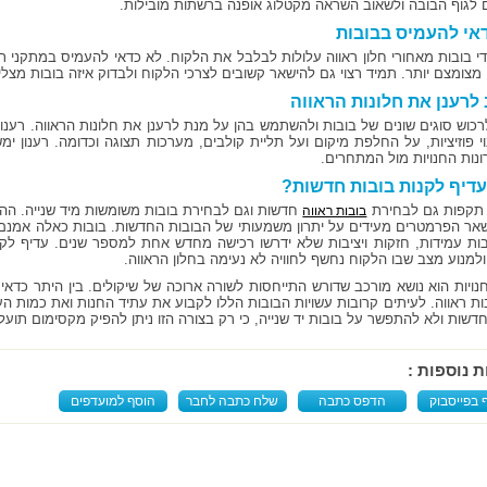
 לגוף הבובה ולשאוב השראה מקטלוג אופנה ברשתות מובילות.
אי להעמיס בבובות
די בובות מאחורי חלון ראווה עלולות לבלבל את הלקוח. לא כדאי להעמיס במתקני 
מצומצם יותר. תמיד רצוי גם להישאר קשובים לצרכי הלקוח ולבדוק איזה בובות מצל
לרענן את חלונות הראווה
רכוש סוגים שונים של בובות ולהשתמש בהן על מנת לרענן את חלונות הראווה. רענו
וי פוזיציות, על החלפת מיקום ועל תליית קולבים, מערכות תצוגה וכדומה. רענון 
ונות החנויות מול המתחרים.
דיף לקנות בובות חדשות?
תקפות גם לבחירת
חדשות וגם לבחירת בובות משומשות מיד שנייה. ההב
בובות ראווה
שאר הפרמטרים מעידים על יתרון משמעותי של הבובות החדשות. בובות כאלה אמנם יע
בות עמידות, חזקות ויציבות שלא ידרשו רכישה מחדש אחת למספר שנים. עדיף לק
 ולמנוע מצב שבו הלקוח נחשף לחוויה לא נעימה בחלון הראווה.
חנויות הוא נושא מורכב שדורש התייחסות לשורה ארוכה של שיקולים. בין היתר כדא
ות ראווה. לעיתים קרובות עשויות הבובות הללו לקבוע את עתיד החנות ואת כמות
חדשות ולא להתפשר על בובות יד שנייה, כי רק בצורה הזו ניתן להפיק מקסימום תו
ת נוספות :
 בפייסבוק
הדפס כתבה
שלח כתבה לחבר
הוסף למועדפים