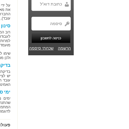
על ידי
את מאג
עובד),
סינון
רוב המ
לעבודה
למרות 
מועמדי
הרשמה
שכחתי סיסמה
שימו ל
ולכן מ
בדיקת
בדיקת 
יש לצי
עובד ה
האמינו
ימי ס
ימים מ
שהתנהל
המתמחו
לדוגמה
פעולו