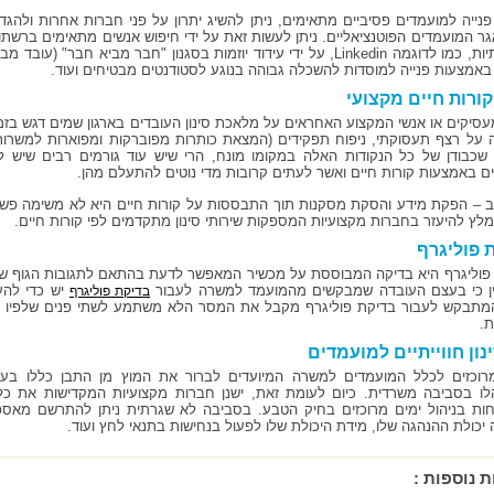
 פנייה למועמדים פסיביים מתאימים, ניתן להשיג יתרון על פני חברות אחרות ולהגדי
ר המועמדים הפוטנציאליים. ניתן לעשות זאת על ידי חיפוש אנשים מתאימים ברשתו
החברתיות, כמו לדוגמה Linkedin, על ידי עידוד יוזמות בסגנון "חבר מביא חבר" (עובד מב
 באמצעות פנייה למוסדות להשכלה גבוהה בנוגע לסטודנטים מבטיחים ועוד.
 קורות חיים מקצועי
עסיקים או אנשי המקצוע האחראים על מלאכת סינון העובדים בארגון שמים דגש בז
 על רצף תעסוקתי, ניפוח תפקידים (המצאת כותרות מפוברקות ומפוארות למשרות פ
שכבודן של כל הנקודות האלה במקומו מונח, הרי שיש עוד גורמים רבים שיש
ם באמצעות קורות חיים ואשר לעתים קרובות מדי נוטים להתעלם מהן.
ב – הפקת מידע והסקת מסקנות תוך התבססות על קורות חיים היא לא משימה פשוט
ומלץ להיעזר בחברות מקצועיות המספקות שירותי סינון מתקדמים לפי קורות חיים.
 פוליגרף
פוליגרף היא בדיקה המבוססת על מכשיר המאפשר לדעת בהתאם לתגובות הגוף של
ין כי בעצם העובדה שמבקשים מהמועמד למשרה לעבור
יש כדי להע
בדיקת פוליגרף
מתבקש לעבור בדיקת פוליגרף מקבל את המסר הלא משתמע לשתי פנים שלפיו ה
ת.
ינון חווייתיים למועמדים
רוכזים לכלל המועמדים למשרה המיועדים לברור את המוץ מן התבן כללו בעב
ו בסביבה משרדית. כיום לעומת זאת, ישנן חברות מקצועיות המקדישות את כל מ
ת בניהול ימים מרוכזים בחיק הטבע. בסביבה לא שגרתית ניתן להתרשם מאספק
 יכולת ההנהגה שלו, מידת היכולת שלו לפעול בנחישות בתנאי לחץ ועוד.
ת נוספות :