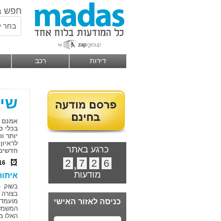
חפש ב
בחר ל
דירות
רכב
שיט
אמנם א
בכלי ס
יותר ו
לראיון
כרגע באתר
חדשים
2
,
7
2
6
16
מודעות
איתור
בשוק ה
בצורה 
כניסה לאזור האישי
מועמדו
המשמשי
האלו מ