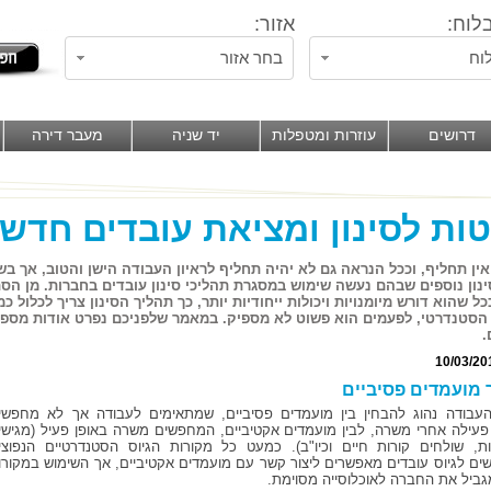
לוח:
אזור:
וח
בחר אזור
דרושים
עוזרות ומטפלות
יד שניה
מעבר דירה
ות לסינון ומציאת עובדים חדש
ין תחליף, וככל הנראה גם לא יהיה תחליף לראיון העבודה הישן והטוב, אך ב
ינון נוספים שבהם נעשה שימוש במסגרת תהליכי סינון עובדים בחברות. מן 
ככל שהוא דורש מיומנויות ויכולות ייחודיות יותר, כך תהליך הסינון צריך לכלול 
 הסטנדרטי, לפעמים הוא פשוט לא מספיק. במאמר שלפניכם נפרט אודות מספר ש
.
10/03/20
 מועמדים פסיביים
עבודה נהוג להבחין בין מועמדים פסיביים, שמתאימים לעבודה אך לא מחפשי
פעילה אחרי משרה, לבין מועמדים אקטיביים, המחפשים משרה באופן פעיל (מגישי
ת, שולחים קורות חיים וכיו"ב). כמעט כל מקורות הגיוס הסטנדרטיים הנפוצי
ם לגיוס עובדים מאפשרים ליצור קשר עם מועמדים אקטיביים, אך השימוש במקורו
גביל את החברה לאוכלוסייה מסוימת.