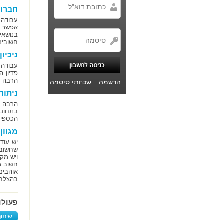
חברו
עבודה 
אפשר ל
בנושאי
חשובים
ניכיון
עבודה
פדיון 
הרבה מ
הרשמה
שכחתי סיסמה
ניתוח
הרבה מ
בתחום 
הכספי 
מגוון
יש עוד
שחשוב 
ויש מק
חשוב מ
אוהבים
בהצלח
פעולו
שיתוף