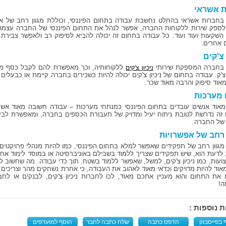
ת אשראי
בחברות אשראי בהחלט נחשבת עבודה בתחום הפיננסי, וכוללת מגוון רחב של א
ספק שירות ללקוחות החברה, אפשר לנהל את התחום הפיננסי של החברה עצמה,
 השקעות ועוד ועוד. כל עבודה בתחום זה יכולה להביא לסיפוק רב ולאפשר צבירת נ
 אחרים.
 צ'קים
 בחברה המספקת שירותי
ללקוחותיה, וכך מאפשרת להם לקבל כסף מזומ
ניכיון צ'קים
הצ'ק. עבודה בתחום של ניכיון צ'קים יכולה להיות כשכירים בחברה קיימת או כבעל
אוד סיפוק והרבה מאוד שכר.
 מערכות
אוד אנשים עובדים בתחום הפיננסי כמנתחי מערכות – עבודה חשובה מאוד אש
זה נדרשת לטובת ניתוח יעיל ומדויק של תעבורת הכספים בחברה, ומאפשרת לב
של החברה.
 רחב של אפשרויות
 מגוון רחב של תפקידים שאפשר למלא בתחום הפיננסי, כמו להיות מנהלי פרויקטים 
לדעת הוא, שיש תפקידים שצריך ללמוד בשבילם באוניברסיטה או במוסד לימוד אחר
צועות, כמו ניכיון צ'קים, למשל, שאפשר ללמוד בשטח, תוך כדי עבודה. מה שחשוב 
אוד להיות מדויקים וכדאי מאוד לאהוב את העבודה, כי אחרת נשחקים מהר וצריכי
 את התחום והוא מעניין אתכם מאוד, לכו לחברות ניכיון צ'קים, לבנקים או לחב
ה!
ת נוספות :
 בפייסבוק
הדפס כתבה
שלח כתבה לחבר
הוסף למועדפים