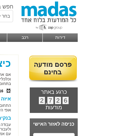
חפש ב
בחר ל
דירות
רכב
כיצ
אם אתם
וכלכלי
בתחום 
כרגע באתר
16
איזה 
2
,
7
2
6
התחום 
מודעות
אופי ה
בנקים
כניסה לאזור האישי
עבודה 
ולעבור
עם אנש