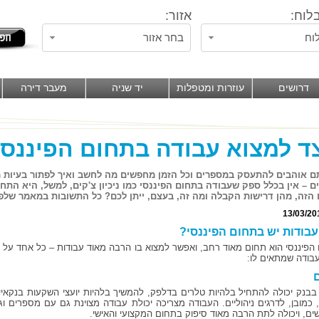
לוח:
אזור:
וח
בחר אזור
דרושים
עוזרות ומטפלות
יד שניה
מעבר דירה
ד למצוא עבודה בתחום הפיננסי
 אוהבים להתעסק במספרים וכל הזמן מחפשים מה לחשב ואיך לפתור בעיות מו
ים – אין בכלל ספק שעבודה בתחום הפיננסי כמו ניכיון צ'קים, למשל, היא התח
הזה, מהן דרישות הקבלה ומה זה, בעצם, ייתן לכם? כל התשובות במאמר שלפנ
13/03/20
עבודות יש בתחום הפיננסי?
הפיננסי הוא תחום מאוד רחב, ואפשר למצוא בו הרבה מאוד עבודות – כל אחד על פ
עבודה שמתאים לו:
בבנק יכולה להתחיל בלהיות טלרים בדלפק, להמשיך בלהיות יועצי השקעות בנקאיי
, כמובן, לדרגים ניהוליים. העבודה מצריכה יכולת עבודה מצוינת גם עם מספרים וג
ים, ויכולה לתת הרבה מאוד סיפוק בתחום המקצועי והאישי.