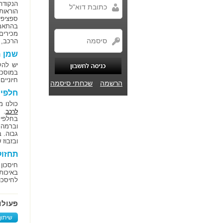
הנקודה
הוראות
ספציפי
בהתאם 
מכירים
הרכב, 
שמן 
יש להק
במוסכי
חיוניי
הרשמה
שכחתי סיסמה
חלפים
כולנו 
. 
לרכב
בחלפים
וברמה 
גבוה. 
ובזבוז 
תחזוק
חיסכון
באיכות
לחיסכון
פעולו
שיתוף