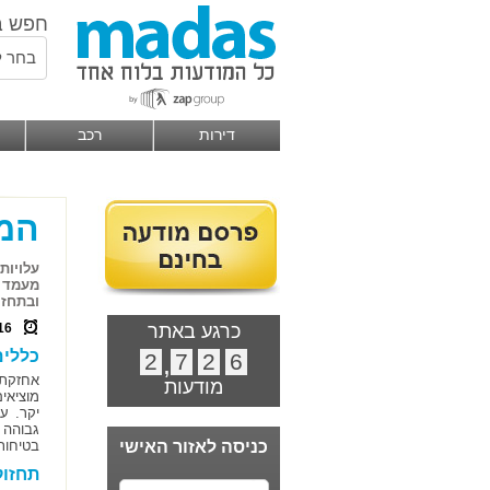
חפש ב
בחר ל
דירות
רכב
המד
עלויות
מעמד ה
ובתחזו
כרגע באתר
16
כללים
2
,
7
2
6
אחזקת 
מודעות
מוציאי
יקר. ע
גבוהה 
כניסה לאזור האישי
בטיחותי
תחזוק