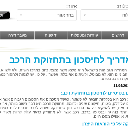
לוח:
אזור:
וח
בחר אזור
דרושים
עוזרות ומטפלות
יד שניה
מעבר דירה
ריך לחיסכון בתחזוקת הרכב
 המחייה הגבוהות בישראל היא נושא אשר נמצא כיום במרכז השיח, ולא לשווא.
ביניים הוא לא מבוטל, ולעיתים אף בלתי אפשרי. על כן, יש לנסות ולחסוך כ
קת הרכב בפרט.
11/04/20
 בסיסיים לחיסכון בתחזוקת רכב:
רכב היא בכלליות הוצאה לא פשוטה, כאשר מסכמים את הסכומים הגבוהים אשר אנ
ם על דלק, ביטוח, תיקונים שונים וכדומה. תחזוקת הרכב היא דבר חשוב ביותר, אך ג
ם זאת, יש להשקיע בה את הנדרש כיוון שתחזוקה נאותה לרכב תבטיח לכם בטיחו
יותר בנהיגה ובנסיעה ברכב. רכב אשר לא מתוחזק כראוי עלול להיות מאוד ל
, או אפילו מסכן חיים.
ה על פי הוראות היצרן