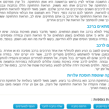
 החשובה שכדאי לציין בראש ובראשונה היא אופן התחזוקה. כל יצרן מפרסם א
 התחזוקה של הרכבים אותו הוא משווק. הוראות התחזוקה הללו נכתבות ונבנו
ת לרכיבים השונים המרכיבים את הרכב שלכם. חשוב מאוד להיצמד להוראות תחזוקת
להוראות, תחסוך לכם הרבה כסף. כיצד? היא תצמצם את הבלאי והתקלות הפתאומי
 את הוראות התחזוקה של הרכב בו אתם מחזיקים. שימו לב, הוראות התחזוקה עשויו
כך שאין להסתמך על הוראות של רכבים אחרים.
מתאים ברכב
פיד למלא ברכב את השמן המתאים, כאשר מדובר בשמן מאיכות גבוהה. שימו לב,
ם. וודאו כי אתם ממלאים בשמן המתאים על פי הוראות היצרן ובמידה ומוסיפים א
ם. במידה ובמוסך הוסיפו שמן ללא התייעצו, בקשו לדעת מה הוא סוג השמן. בנוסף, מ
 לרכב
מגיעים למצב בו הגיע הזמן להחליף את אחד הרכיבים ברכב מסיבה כזו או אחרת. במ
כמובן שעדיף להשתמש בחלפים מקוריים לרכב, אשר יהיו יקרים יותר. במידה וא
 לרכב שהם לא מקוריים. בכל מקרה, אל תתפתו למחירים הנמוכים והקפידו להתקין
גבוהה. חלפים לרכב שיהיו באיכות נמוכה עלולים להתבלות במהירות וכתוצאה 
בנוסף, חלפים מאיכות ירודה עלולים לפגוע במערכות שונות של הרכב. בסופו של דב
של זמן יקר.
ה שוטפת חוסכת עלויות
 בתחזוקת הרכב הוא בהחלט בר ביצוע. חשוב מאוד לחסוך בעלויות על תחזוקת הרכ
. שמרו והקפידו על הוראות התחזוקה של היצרן, גם אם הן יגררו הוצאה מעט גבו
 בטווח הארוך.
ת נוספות :
 בפייסבוק
הדפס כתבה
שלח כתבה לחבר
הוסף למועדפים