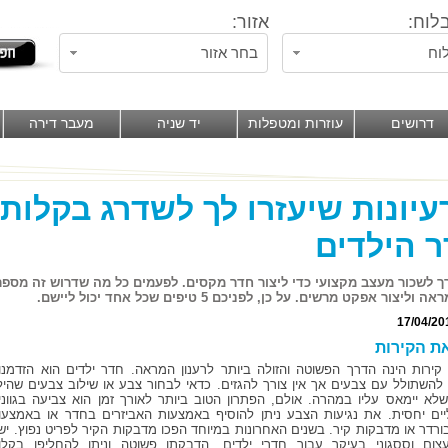
לוח:
אזור:
וח
בחר אזור
דרושים
עוזרות ומטפלות
יד שניה
מעבר דירה
רעיונות שיעזרו לך לשדרג בקלות
 הילדים
רך לשכור מעצב מקצועי כדי ליצור חדר מקסים. לפעמים כל מה שדרוש זה מספר 
וליצור אפקט מרשים. על כן, לפניכם 5 טיפים שכל אחד יכול ליישם.
17/04/20
ת הקירות
קירות הינה הדרך הפשוטה והזולה ביותר לרענון המראה. חדר ילדים הוא הזדמנו
להשתולל עם צבעים אך אין צורך להגזים. כדאי לבחור צבע או שילוב צבעים שהיל
שלא יימאס עליו במהרה. אולם, הפתרון הטוב ביותר לאורך זמן הוא צביעה בגווני
יים יחסית. את נגיעות הצבע ניתן להוסיף באמצעות האביזרים בחדר או באמצעו
ורדר או מדבקות קיר. בשנים האחרונות במיוחד הפכו מדבקות הקיר לפריט נפוץ. ישנ
עצום וססגוני בעיקר עבור חדרי ילדים, הדבקתן פשוטה וניתן להחליפן בקלו