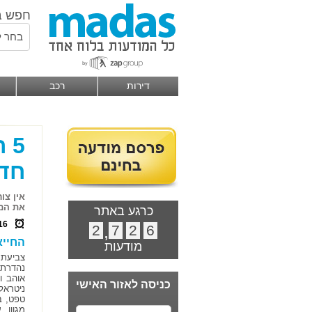
חפש ב
בחר ל
דירות
רכב
5 
חדר
אין צו
את המראה 
כרגע באתר
16
2
,
7
2
6
החייא
מודעות
צביעת 
נהדרת 
אוהב ו
כניסה לאזור האישי
ניטראל
טפט, ב
מגוון 