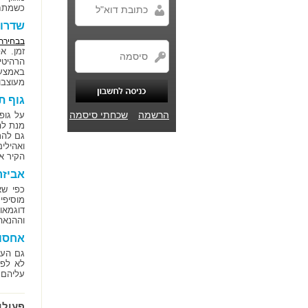
כשמתח
שדרוג
בבחירת
זמן. א
הרהיטי
באמצעו
מעוצבו
גוף ת
הרשמה
שכחתי סיסמה
על גופ
מנת לה
גם להת
ואהילי
הקיר א
אביזר
כפי שא
מוסיפי
דוגמאו
וההנאה
אחסון
גם העי
לא לפז
עליהם א
פעולו