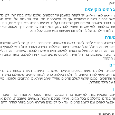
שק.
 רהיטים קיימים
יש לקחת בחשבון שהקטנטנים שלכם יגדלו במהירות, לכן כדא
 רהיטים לחדר הילדים
פשר לבחור רהיטים צבעוניים אך לא מצועצעים מדי, זכרו שטעמם של ילדים 
ם בחדר מיושנים ועייפים ניתן לשדרגם בקלות. צביעת הרהיט היא דרך אחת, ניתן 
ת שבלונות. למי שאיננו מעוניין להתעסק בשיוף וצביעה ישנה דרך פשוטה אף יותר
ת לחדרי ילדים, קל להחליפן והן מוסיפות מגע שובב לכל רהיט.
אורה
י תאורה בחדרי ילדים להיות בראש ובראשונה בטיחותיים. כמו כן, יש לדאוג שתאור
איר את כל החלל מבלי להשאיר פינות מוצללות. במידה והחדר גדול כדאי להוסיף גו
קין תאורת קריאה מעל או בסמוך למיטה, תאורת שולחן להכנת שיעורים ותאורת לילה 
ם רבים המעוצבים ברוח ילדותית. לאפקט מרשים ומקורי ניתן לשלבם בתוך עיצוב ה
ו התקרה.
ים
ומרים, אלוהים נמצא בפרטים ובעיקר כשמדובר בעיצוב. נגיעות קטנות כמו כריות נ
ם חיים ואופי לחדר וניתנים להחלפה בקלות. כדאי לבחור פריטים שישתלבו במערך ה
ת והדפסים. כמובן שרצוי לשלב פריטים שהילד יאהב ושיתאימו לתחביביו ולאופיו. מג
 של הילד מהחדר.
צוב המושקע ביותר לא יעבוד בחדר מבולגן. הפתרון פשוט - אחסון והרבה. המבחר ה
ר בגדים מלוכלכים בכל מקום, ארגזי מצעים ותיבות צעצועים מעוצבות, לתוכן 
פשר לאחסן וגם להציג פריטים ועוד - כי לפעמים השדרוג הטוב ביותר לחדר ילדים הו
ת נוספות :