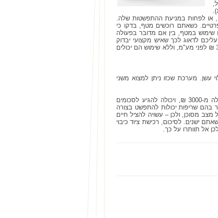
,
דול (6 ק"ג) וקטן (3 ק"ג).
ה, או לפחות במניעת ההתפשטות שלה.
פרטיים. כשאתם רוכשים מטף, בדקו כי
 שימוש במטף, בין אם מדובר בפעולה
ליכם לדאוג לכך שאיש מקצועי יבדוק
אותו פעם בשנה לכל הפחות ויוודא את התקינות שלו. מחירי המטפים נעים בין 200 לבין 300 ₪ לפני מע"מ, וללא שימוש הם יכולים
י עשן. מערכת שכזו ניתן למצוא משני
2. מערכת חכמה יותר אשר גם מדווחת למכבי האש במקרה של שריפה, ועלותה מתחילה מ-3000 ₪, ויכולה להגיע לסכומים
 בהם שריפות יכולות להתפשט בצורה
מצב מסוכן, ולכן – עשויה להציל חיים
ם ישנים. לסיכום, רכישת ציוד כיבוי
ן אל תוותרו על כך.