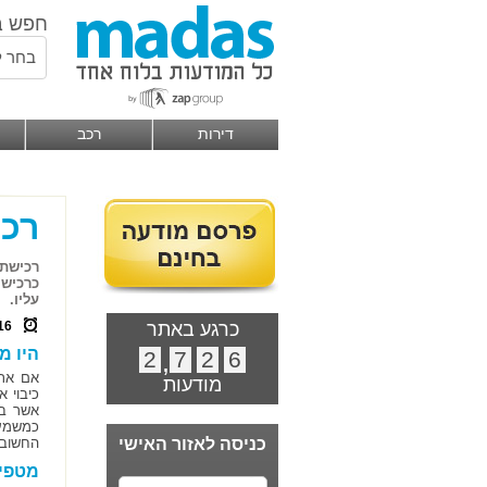
חפש ב
בחר ל
דירות
רכב
רכי
רכישת 
כרכישה
עליו.
כרגע באתר
16
היו מ
2
,
7
2
6
אם אתם
מודעות
כיבוי א
אשר בש
כמשמעו
כניסה לאזור האישי
החשוב 
מטפים