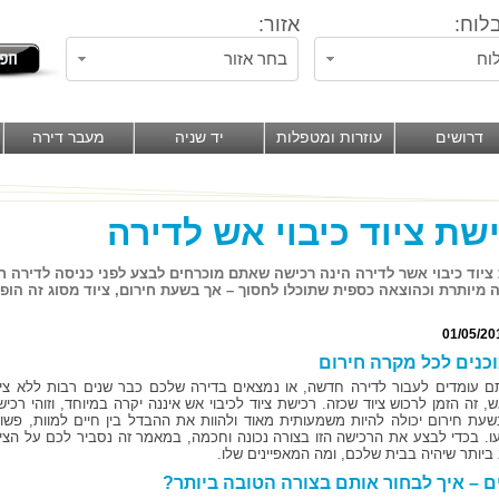
לוח:
אזור:
וח
בחר אזור
דרושים
עוזרות ומטפלות
יד שניה
מעבר דירה
שת ציוד כיבוי אש לדירה
ציוד כיבוי אשר לדירה הינה רכישה שאתם מוכרחים לבצע לפני כניסה לדירה 
 מיותרת וכהוצאה כספית שתוכלו לחסוך – אך בשעת חירום, ציוד מסוג זה הופך
01/05/20
וכנים לכל מקרה חירום
 עומדים לעבור לדירה חדשה, או נמצאים בדירה שלכם כבר שנים רבות ללא ציו
ש, זה הזמן לרכוש ציוד שכזה. רכישת ציוד לכיבוי אש איננה יקרה במיוחד, וזוהי רכיש
עת חירום יכולה להיות משמעותית מאוד ולהוות את ההבדל בין חיים למוות, פשוט
. בכדי לבצע את הרכישה הזו בצורה נכונה וחכמה, במאמר זה נסביר לכם על הציו
ביותר שיהיה בבית שלכם, ומה המאפיינים שלו.
 – איך לבחור אותם בצורה הטובה ביותר?