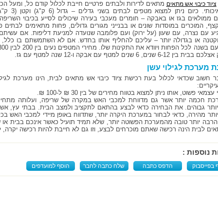
מתאים לדירות ולבתים פרטיים חייבת לכלול קודם כל, ומעל הכל
ציוד כיבוי אש מתאים
מטף איכותי. כיום ניתן למצוא מטפים לבתים בשני גדלים – ג
 ממולאים בגז או באבקה – חומרים מעכבי בעירה שיכולים לסייע בכיבוי השריפ
צף, המוכרים במוסדות שונים או בבנייני מגורים גדולים, פחות מתאימים לבתים 
יע עם נצרה, עם שעון (על ירוק) ועם פלומבה שנועדה למניעת דליפות. אם עשיתם
קטנה או בגדולה יותר – עליכם להחליף אותו בחדש. אם לא השתמשתם בו כלל, ע
ן 6-12 שנים, 6 שנים למטף עם אבקה ו-12 שנה למטף עם גז.
 מערכת לגילוי עשן
ר חשוב שכדאי לכלול בעת רכישת ציוד כיבוי אש מתאים לבית, הינו מערכת לגילו
יקריים:
ותר גבוהים. את הבחירה כדאי לבצע בהתאם לתקציב ולמצב הבית. בבתי עץ, אשר
ותר מהירה, כדאי לבחור במערכת היקרה יותר, שתדווח באופן מיידי למכבי האש בכל 
הרבה יותר טובה מהמערכת הפשוטה יותר, שלא תמיד תועיל כאשר אינכם בבית או שאת
ים לבית הינה רכישה שאתם מוכרחים לבצע, וזו גם לא חייבת להיות רכישה יקרה, לכ
ת נוספות :
 בפייסבוק
הדפס כתבה
שלח כתבה לחבר
הוסף למועדפים