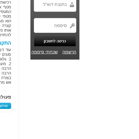
רכישת
המטפים
מטפי ק
הוא מג
קצרה ו
להחזיק אצלכם בבית בי
התקנת
עוד דב
הרשמה
שכחתי סיסמה
סוגים ע
1. גלאי עצמאי פשוט, אותו ניתן למצוא בטווח מחירים של בין 30 ₪ ל-100 ₪.
הרבה י
הרבה י
בצורה 
אש מתא
פעולו
שיתוף