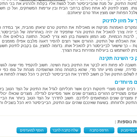
מיטת התינוק, על מנת שהבייביסיטר תוכל לגשת אליו בקלות ולהרגיע את בכי התינו
תו. מוצץ לתינוק לא אחת נעלם ברחבי הבית ובין ערימות המשחקים, ועל כן חשו
שלכל הפחות ישנו מוצץ אחד טרם יציאתכם.
 על מזון לתינוק
מקרים האמהות מניקות או מאכילות את התינוק טרם יציאתן מהבית, אך במידה ו
י יהיה צורך להאכיל את התינוק והרי שתפקיד זה יהיה באחריותה של הבייביסט
, לרבות הכמויות, סוג המזון והשעות בהן הוא צריך לאכול. התזונה בגילאים אלו חש
את האכלתו של התינוק. ההורים אשר רוצים להסיר דאגה מלבם אפילו מוזמנים 
ות – כך שישאר לבייביסטר רק להאכיל אותו. בדומה למוצץ, גם בקבוק לתינוק חשו
ניתן להשתמש בו ביעילות ומהירות בעת הצורך.
 כי השינה תקינה
חשובה לא פחות היא לבקר את התינוק בעת השינה. חשוב להקפיד מדי שעה לגשת א
סדירה, שאינו מזיע יותר מדי, שהוא בתנוחה נוחה ושהשמיכה מונחת על גופו כפי ש
 לשלום התינוק ועל כן חשוב לתדרך את הבייביסיטר לבדוק כי הכל כשורה לפחות א
 מיוחדים
רבים ישנם מוצרי תינוקות רבים אשר תכליתם לגדל את התינוק על הצד הטוב ביותר
עמים מצטיידים ההורים במוצרים שונים אשר מסייעים לגדילה. מוצרים שכאלו יכולי
ת ומוצרים שונים המותאמים לילדכם. חשוב לתדרך על הצד הטוב ביותר את הבייב
 התינוק ולרווחתו. בשעות שאינכם שוהים עם התינוק, הבייביסיטר היא הכל בשבילו 
ת נוספות :
 בפייסבוק
הדפס כתבה
שלח כתבה לחבר
הוסף למועדפים