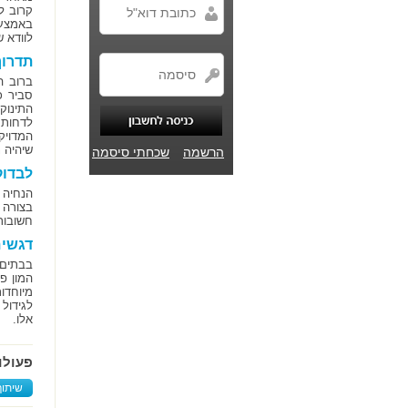
קרוב ל
באמצעו
לוודא 
תדרוך
ברוב ה
סביר כ
התינוק
לדחות 
המדויק
שיהיה 
הרשמה
שכחתי סיסמה
לבדוק
הנחיה 
בצורה 
חשובות
דגשים
בבתים 
המון פ
מיוחדו
לגידול
אלו.
פעולו
שיתוף