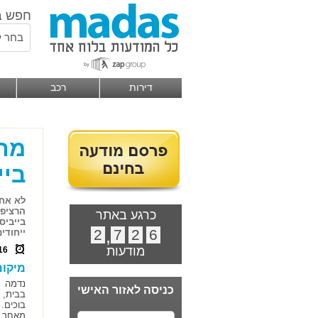
חפש ב
בחר ל
דירות
רכב
מה 
ביי
לא אחת
הרציפה
כרגע באתר
בייביס
2
,
7
2
6
ייחודי
מודעות
16
מיקומ
נדמה כ
כניסה לאזור האישי
בבית, 
בוכים.
מאחר ו