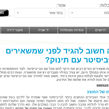
לוח:
אזור:
וח
בחר אזור
דרושים
עוזרות ומטפלות
יד שניה
מעבר דירה
חשוב להגיד לפני שמשאירים
ביסיטר עם תינוק?
 משאירים הורים רבים את היקר להם מכל עם הבייביסיטר. לצד ההתמסרות ה
 איתו במהלך היום, יש צורך במילוי מצברים ויציאה מהשגרה. זוגות רבים מחל
יטר ולצאת לבלות בזמן איכות ביחד. חשוב מאד לתדרך את הבייביסיטר טרם י
ם על מנת לוודא את שלומו של התינוק.
09/05/20
ו של המוצץ
י אחד האביזרים הנחוצים ביותר לבייביסיטר אשר שומרת על ילדכם בעת שאינכ
הוא מיקומו של המוצץ. אצל לא מעט תינוקות השינה קטועה ועם התעוררותם ה
 לא צריך להלחץ מהבכי וחשוב להבין כי הבכי בשלבים אלו, הוא הדרך שלהם לתקש
אינם יודעים לדבר. טרם יציאתכם מהבית
במקום נגיש
השאירו את המוצץ של התינוק