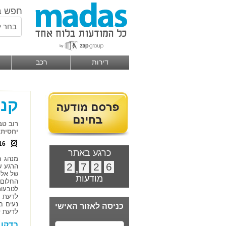
חפש ב
בחר ל
דירות
רכב
קני
רוב טב
יחסית,
16
כרגע באתר
מנהג ה
2
,
7
2
6
הרגע ש
של אלפ
מודעות
החלום 
לטבעות 
לדעת פ
נעים ב
כניסה לאזור האישי
לדעת ל
בדקו 