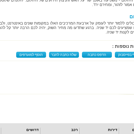
היהלום - משפיעה באופן ישר על האש והניצוץ הידועים של היהלום. יהלומים שלוטשו 
אמור לזהור, ומחירם ירד.
ם
ולים ללמוד יותר לעומק על ארבעת המרכיבים האלו במקומות שונים באינטרנט, ולב
 שמציעים לכם יד שניה. ברגע שתדעו מה מחיר השוק, יהיה לכם הרבה יותר קל ל
ם לקנות יד שניה.
ת נוספות :
 בפייסבוק
הדפס כתבה
שלח כתבה לחבר
הוסף למועדפים
דירות
רכב
דרושים