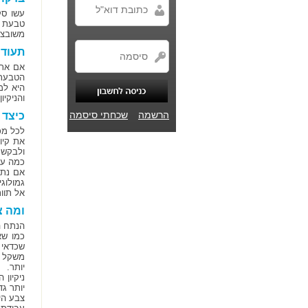
עשו סק
טבעת א
משובצת
תעודה
אם אתם
הטבעת 
היא למ
והניקיון.
הרשמה
שכחתי סיסמה
כיצד 
לכל מכ
את קיו
ולבקש 
כמה עש
אם נתק
גמולוג
אל תוו
ומה צ
הנתח היקר 
כמו שא
שכדאי 
יותר.
ניקיון
יותר גד
צבע היה