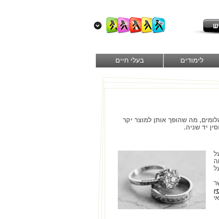
לימודים
בעלי חיים
לומים, מה שהופך אותן למוצר יקר
ין יד שניה.
ל
ה
ל
ר
ין
י