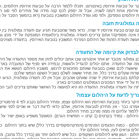
ר על טבעות אירוסין באינטרנט. תוכלו ללמוד הרבה על טבעות אירוסין ויהלומים, 
ירוסין אחת דומה לשניה, אבל זה יספק לכם קנה מידה של מחירים לפי סוג 
 יהלומים נוספים), ולפי סוג וגודל היהלום המשובץ בטבעת (ראו בהמשך הסבר על מח
 גמולוגית חובה
 קונים טבעת אירוסין יד שניה, כדאי מאד שהטבעת תגיע עם תעודה גמולוגית בין
אינה מספיקה! אתם צריכים תעודה גמולוגית בינלאומית המונפקת על ידי מכון גמול
עשה תעודת הזהות של היהלום המרכזי המשובץ בטבעת האירוסין. בתעודה מצוינים 
לבדוק את קיומה של התעודה
ון גמולוגי מכובד יש אתר אינטרנט שבו אתם יכולים להזין את מספר התעודה של הי
מה של התעודה. אתם יכולים להגדיל ולעשות, ובמידה ויש סניף של המעבדה בא
שיאשרו לכם שאכן בטבעת שאתם מתכוונים לרכוש, משובץ היהלום הנושא את הת
רות שקלים בדרך כלל, וזה מחיר ששווה לשלם בשביל השקט הנפשי שלכם.
לתם בטבעת אירוסין יד שניה שאתם אוהבים, אבל אין לה תעודה גמולוגית, הגיעו
ית על ידי אחד המכונים הגמולוגים המוכרים בארץ.
תרו על תעודה גמולוגית. התעודה הזו היא למעשה כל האישור שאתם צריכים לגבי המ
ריך לדעת על היהלום עצמו?
ביותר בטבעת האירוסין הוא היהלום עצמו, ומחיר היהלום נקבע לפי 4 פרמטרים שמצוינים גם הם בתעודה הגמולוגית:
מרנו כבר - אין מחירון לטבעות אירוסין, אולם כדאי לדעת דבר או שניים לפני ש
ללמוד עליהם זה ממה מורכב מחיר היהלום:
משקל היהלום - נמדד בקרטים (1 קרט = חמישית הגרם). המשקל משפיע באופן
 היהלום - כמות הפגמים הפנימיים (והמיקרוסקופיים בדרך כלל) שיש בתוך היהלום. 
ולים ונראים לעין, מחיר היהלום יורד.
לום - הגוון שיש ליהלומים השקופים. ככל שיש ליהלום יותר גוון (בדרך כלל צהוב), מח