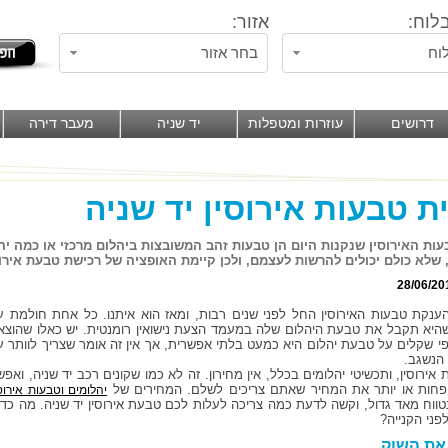
לוח:
אזור:
וח
בחר אזור
דרושים
עוזרות ומטפלות
יד שניה
מעבר דירה
ת טבעות אירוסין יד שניה
עות האירוסין שנקנות היום הן טבעות זהב המשובצות ביהלום מרכזי או כמה יה
 שלא כולם יכולים להרשות לעצמם, ולכן קיימת האופציה של רכישת טבעת אירוס
28/06/20
ענקת טבעות האירוסין החל לפני שנים רבות, ומאז הוא איתנו. כל אחת חולמת ע
היא תקבל את טבעת היהלום שלה במעמד הצעת נישואין רומנטית. יש כאלו שהוצא
י שקלים על טבעת יהלום היא כמעט בלתי אפשרית, אך אין זה אומר שצריך לוותר ע
הנשגב.
אירוסין, ותכשיטי יהלומים בכלל, אין מחירון. זה לא כמו שקונים רכב יד שניה, ואפש
חות או יותר את המחיר שאתם צריכים לשלם. המחירים של
יהלומים וטבעות אירוס
טווח מאד גדול, וקשה לדעת כמה צריכה לעלות לכם טבעת אירוסין יד שניה. מה כדא
פני הקנייה?
את השוק