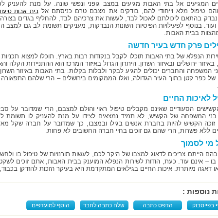
ם המגיעים אל בתי האבות מגיעים במצב גופני ונפשי שונה. על מנת להעניק לכ
ם טיפול מלא וייחודי להם, בודקים את מצבם טרם כניסתם אל
בית אבות סיעוד
בדק בהתאם ליכולתם לאכול לבד, לעשות את צרכיהם לבד, להחליף בגדים בצורה 
ועוד. בנוסף לפעילויות הפיסיות השונות הנבדקות, מעניקים תשומת לב גם למצב הנ
מהצוות בבית האבות.
ים פרק חדש בעיר חדשה
רות הנפלא של בתי האבות תוכלו לקבל בנקודות רבות בארץ. תוכלו למצוא תכניות סי
באיזור ירושלים ובאיזור השרון. היתרון הגדול באיזור המרכז הוא ההתניידות הקלה 
י המשפחה והחברים יכולים להגיע לבקר ולבלות בקלות. בתי האבות באיזור השרון
ת של כפר קטן בתוך העיר הגדולה, ואלו הממקומים בירושלים – הרי שלהם התפאור
יל לאיכות החיים
קשישים הסעודיים שאינם מקבלים טיפול ראוי והולם למצבם, הרי שמדובר על סבל 
בני המשפחה של הקשיש, לא תמיד נמצאים לצידו על מנת להעניק לו תשומת ל
זוכה הקשיש להיות בחברת אנשים בגילו ובמצבו, כך שמדובר על חברה שקל מאד 
ם ללא פשרות, הרי שהם גם זוכים בחיי חברה החשובים לא פחות.
 מי לסמוך
בהם הייתם צריכים לדאוג למצבו של היקר לכם, לעשות תורנויות של טיפול בו ולח
בו – אינם עוד. כעת, הודות לשירות הנפלא המוענק בבית האבות, אתם זוכים לשק
או דאגה מיותרת. איכות החיים בגילאים המתקדמת היא בעיקר הזכות להזדקן בכבוד,
ת נוספות :
 בפייסבוק
הדפס כתבה
שלח כתבה לחבר
הוסף למועדפים