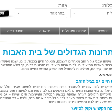
לוח:
אזור:
וח
בחר אזור
דרושים
עוזרות ומטפלות
יד שניה
מעבר דירה
רונות הגדולים של בית האבות ה
משהו שבני גיל הזהב מאחלים לעצמם, הוא להזדקן בכבוד. כיום, ישנה אפשרות
בבתי האבות הסיעודיים. לבית אבות סיעודי יש יתרונות רבים, כך שלא מפתיע
 עם יקיריהם, מחליטות להתחיל את הפרק החדש בחיים בהם.
27/07/20
 חיים גם בגיל הזהב
יקרים לכם עוברים להתגורר בבית האבות, הם זוכים למענה עשיר וכולל לכ
 שלהם. בתי האבות מיועדים לאלו הזקוקים גם לבית מוגן וגם למענה רפואי בעקבו
סיעודיים הזקוקים לעזרה שוטפת בביצוע המטלות והמשימות היום יומיות – גם אל
ת ביותר. בית אבות סיעודי מעניק לבני הגיל הזהב איכות חיים, ולכם – בני המשפחה
שי שהיקרים לכם נמצאים בידיים הטובות ביותר.
ה הקשיש זקוק לסיוע?