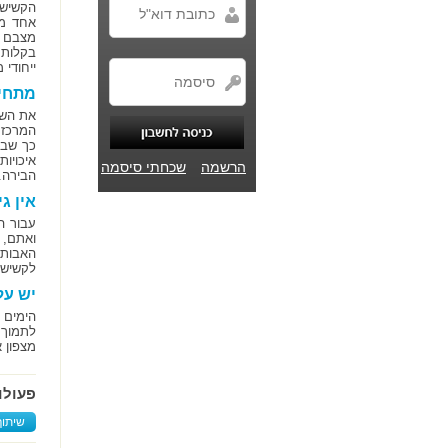
הקשישי
אחד מה
מצבם נ
בקלות 
ייחודי 
מתחיל
את השי
המרכז, 
כך שבנ
איכויו
הרשמה
שכחתי סיסמה
הבירה.
אין ג
עבור ה
ואתם, 
האבות 
לקשישי
יש על
הימים 
לתמוך 
מצפון 
פעולו
שיתוף