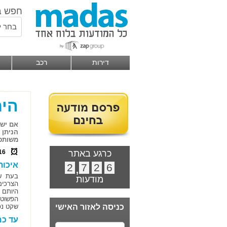
חפש ב
בחר ל
דירות
רכב
הית
אם יש 
הניתן 
משותפת
כרגע באתר
16
איכות
2
,
7
2
6
בעת שה
מודעות
הצרכים
היותם 
הפשוטו
כניסה לאזור האישי
שקט נפ
עד כמ