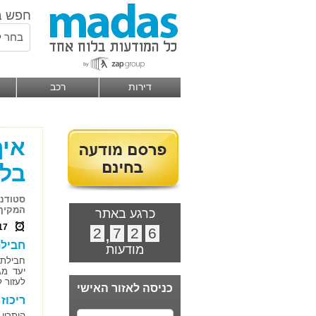
חפש ב
בחר ל
דירות
רכב
בלי
סטודנט
המקיף עבורם יכול 
כרגע באתר
17
2
,
7
2
6
חבילת 
מודעות
יעד מג
לעזור 
כניסה לאזור האישי
ריכוז
היתרון