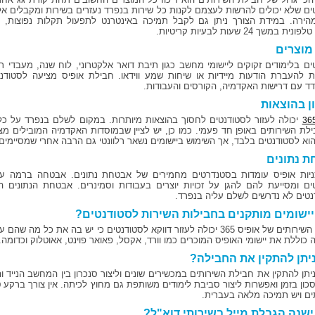
ים שלא יכולים להרשות לעצמם לקנות כל שירות בנפרד נעזרים בשירות ומקבלים אלי
הירה. במידת הצורך ניתן גם לקבל תמיכה באינטרנט לתפעול תקלות נפוצות, א
 במשך 24 שעות לבעיות קריטיות.
 מוצרים
ים בלימודים זקוקים ליישומי מחשב כגון תיבת דואר אלקטרוני, לוח שנה, מעבדי תמ
 להעברת הודעות מיידיות או שיחות שמע ווידאו. חבילת אופיס מציעה לסטודנט
ד עם דרישות האקדמיה, הקורסים והעבודות.
ן בהוצאות
יכולה לעזור לסטודנטים לחסוך בהוצאות מיותרות. במקום לשלם בנפרד על כל 
לת השירותים באופן חד פעמי. כמו כן, יש לציין שבמוסדות האקדמיה המובילים מ
הוא לסטודנטים בלבד, אך השימוש ביישומים נשאר רלוונטי גם הרבה אחרי שמסיימים
 נתונים
יות אופיס עומדות בסטנדרטים מחמירים של אבטחת נתונים. אבטחה ברמה עו
ים ומסייעת להם להגן על זכויות יוצרים בעבודות וסמינרים. אבטחת הנתונים 
נטים לא נדרשים לשלם עליה בנפרד.
יישומים מותקנים בחבילות השירות לסטודנטים?
חבילת השירותים של אופיס 365 יכולה לעזור דווקא לסטודנטים כי יש בה את 
כוללת את יישומי האופיס המוכרים כמו וורד, אקסל, פאואר פוינט, אאוטלוק וכדומה.
ניתן להתקין את החבילה?
ניתן להתקין את חבילת השירותים במכשירים שונים וליצור סנכרון בין המחשב הנייד 
סכון בזמן ואפשרות ליצור סביבת לימודים משותפת גם מחוץ לכיתה. אין צורך ברקע
ים ויש תמיכה מלאה בעברית.
שנה הגבלת מייל בשירותי דוא"ל?