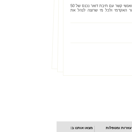
מעבר לכך, חבילת אופיס 365 כוללת אפשרות להתחבר לשירותי דואר אלקטרוני, לוח שנה ואנשי קשר עם תיבת דואר נכנס של 50
אר האקדמי ולכל מי שרוצה לנהל את
עוזרות ומטפלות
מצאו אותנו ב: