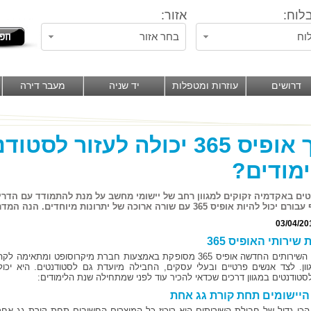
לוח:
אזור:
וח
בחר אזור
דרושים
עוזרות ומטפלות
יד שניה
מעבר דירה
איך אופיס 365 יכולה לעזור לסט
מודים?
ים באקדמיה זקוקים למגוון רחב של יישומי מחשב על מנת להתמודד עם הדריש
להיות אופיס 365 עם שורה ארוכה של יתרונות מיוחדים. הנה המדריך המלא.
03/04/20
שירותי האופיס 365
חבילת השירותים החדשה אופיס 365 מסופקת באמצעות חברת מיקרוסופט ומתאימה לק
וון. לצד אנשים פרטיים ובעלי עסקים, החבילה מיועדת גם לסטודנטים. היא יכול
לסטודנטים במגוון דרכים שכדאי להכיר עוד לפני שמתחילה שנת הלימודים:
 היישומים תחת קורת גג אחת
 הכי גדול של חבילת השירותים הוא ריכוז כל המוצרים החשובים תחת קורת גג אחת