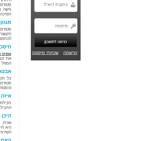
סטודנט
גישה מ
תמיכה טלפונית
מגוון
סטודנט
תקשורת
להתמוד
חיסכו
הרשמה
שכחתי סיסמה
אופיס 365
את חבי
המוזל 
אבטחת
כל תכנ
סטודנט
והסטוד
איזה 
החבילה 
היכן 
שנית, 
היא חי
השירות
האם י