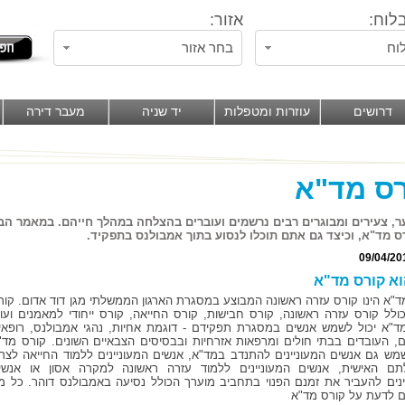
לוח:
אזור:
וח
בחר אזור
דרושים
עוזרות ומטפלות
יד שניה
מעבר דירה
ס מד"א
ער, צעירים ומבוגרים רבים נרשמים ועוברים בהצלחה במהלך חייהם. במאמר 
ס מד"א, וכיצד גם אתם תוכלו לנסוע בתוך אמבולנס בתפקיד.
09/04/20
א קורס מד"א
ד"א הינו קורס עזרה ראשונה המבוצע במסגרת הארגון הממשלתי מגן דוד אדום. קור
ולל קורס עזרה ראשונה, קורס חבישות, קורס החייאה, קורס ייחודי למאמנים ועוד
ד"א יכול לשמש אנשים במסגרת תפקידם - דוגמת אחיות, נהגי אמבולנס, רופאי
ם, העובדים בבתי חולים ומרפאות אזרחיות ובבסיסים הצבאיים השונים. קורס מד"
שמש גם אנשים המעוניינים להתנדב במד"א, אנשים המעוניינים ללמוד החייאה לצרכ
ם האישית, אנשים המעוניינים ללמוד עזרה ראשונה למקרה אסון או אנשי
ינים להעביר את זמנם הפנוי בתחביב מוערך הכולל נסיעה באמבולנס דוהר. כל מ
 לדעת על קורס מד"א