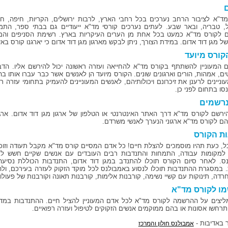
מד"א לציבור הרחב נערכים בכל רחבי הארץ, לרבות ירושלים, הקריות, חיפה, ח
, טבריה, ובאר שבע. לעתים נערכים קורסי מד"א ייעודיים גם בבתי ספר, התמחו
 לקורס מד"א כמעט בכל אחת מן הערים העיקריות בארץ. רשימת הסניפים והמ
 מגן דוד אדום. במידת הצורך, ניתן לבקש מארגון מגן דוד אדום כי יארגנו קורס באז
קורס מיועד
 המעוניין להשתתף בקורס מד"א להחייאה ועזרה ראשונה יכול להירשם אליו. הדבר
ים, אמהות, הורים וארגונים שונים. הקורס מיועד הן לאנשים אשר כבר עברו אותו ב
וניינים לרענן את זיכרונם ויכולותיהם, לאנשים המעוניינים להעמיק בתחומי עזרה
סו בתחום לפני כן.
נרשמים
הירשם לקורס מד"א דרך האתר האינטרנטי או הטלפון של ארגון מגן דוד אדום. אר
הם לקורס מד"א ארגוני הנערך לאנשי משרדם.
ות הקורס
ל, כעת תהיו מוסמכים להצלת חיים! כל אדם המסיים קורס מד"א מקבל תעודה וזוכה 
למקומות עבודה, התמחות והתנדבות רבים העובדים עם אנשים שקיים חשש לברי
ס. לאחר סיום הקורס תוכלו להתנדב במגן דוד אדום, התנדבות הכוללת נסיע
. במסגרת ההתנדבות תוכלו לנסוע באמבולנס לכל מוקד הזקוק לעזרה בעירכם, ולהגי
רדה, תינוקות עם קשיי נשימה, קורבנות אלימות, קורבנות תאונה וקורבנות של פעולו
ו לקורס מד"א
ליצים על ההרשמה לקורס מד"א לכל אדם המעוניין להציל חיים. ההתנדבות במד
רחשו אסונות או בהם ממוקמים אנשים הזקוקים לטיפול ועזרה רפואיים.
באדיבות -
אמבולנס חולון והמרכז