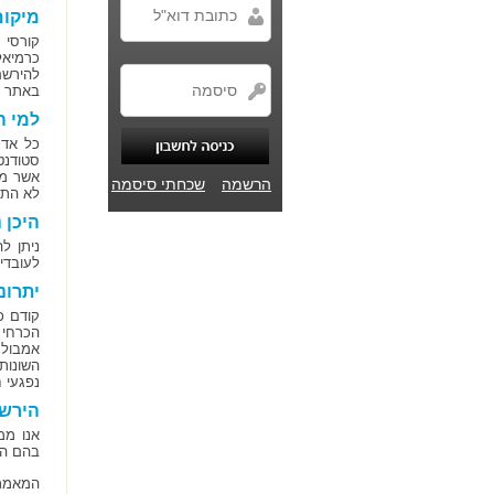
מיקום
קורסי 
כרמיאל
להירשם
באתר של
למי ה
כל אדם
סטודנט
אשר מע
הרשמה
שכחתי סיסמה
לא התנ
היכן 
ניתן ל
לעובדי
יתרונ
קודם כ
הכרחי 
אמבולנ
השונות
נפגעי ח
הירשמ
אנו ממ
בהם הת
המאמר 