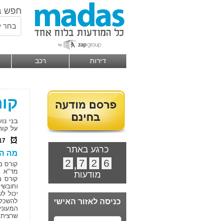
חפש ב
בחר ל
דירות
רכב
קור
בני נו
על קור
17
כרגע באתר
מה הו
2
,
7
2
6
קורס מ
מד"א כ
מודעות
קורס מ
וחובשי
יכול ל
כניסה לאזור האישי
להשכלת
המעוני
שרציתם