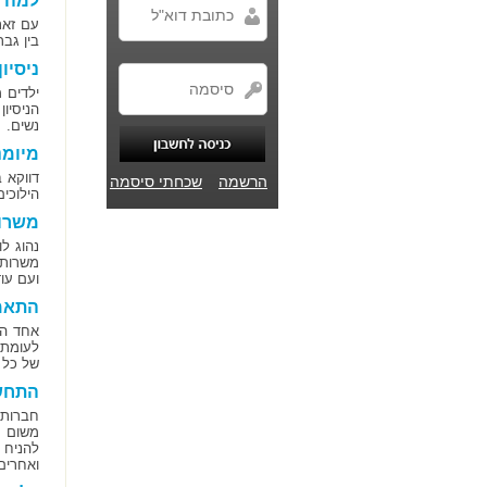
למה ג
עם זאת
בין גבר
ניסיון
ילדים 
הניסיו
נשים.
מיומנ
דווקא 
הרשמה
שכחתי סיסמה
הילוכים
משרו
נהוג ל
משרות 
ועם עו
התאמת
אחד המ
לעומת 
של כל 
התחשב
חברות 
משום ש
להניח 
ואחרים