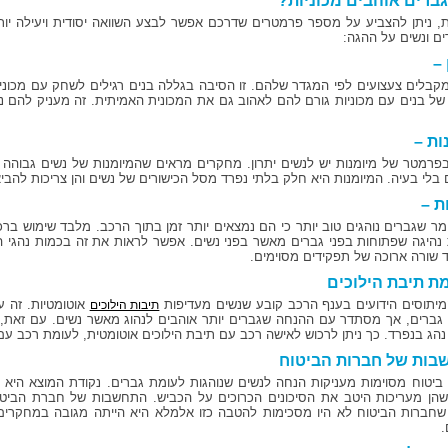
ברים אוהבים מכוניות?
, ניתן להצביע על מספר פרמטרים שדרכם אפשר לבצע השוואה יסודית ויעילה יות
ים ונשים על ההגה:
 –
מקבלים צעצועים לפי המגדר שלהם. זו הסיבה בגללה בנים רגילים לשחק עם מכוני
ן של בנים עם מכוניות גורם להם לאהוב גם את המכונית האמיתית. זה מעניק להם ניסי
ות –
בפרמטר של מיומנות יש לנשים יתרון. מחקרים מראים שהמיומנות של נשים גבוהה 
 בלי בעיה. המיומנות היא חלק בלתי נפרד מסל הכישורים של נשים והן צריכות להביא
ת –
ומר שגברים נוהגים טוב יותר כי הם נמצאים יותר זמן בתוך הרכב. מלבד שימוש ברכב
נהיגה שפתוחות בפני גברים מאשר בפני נשים. אפשר לראות את זה בכמות נהגי המ
ד שורה ארוכה של תפקידים מסוימים.
 תיבת הילוכים
יתוסים הידועים בענף הרכב קובע שנשים מעדיפות
אוטומטיות. זה ע
תיבות הילוכים
גברים, אך מסתדר עם ההנחה שגברים יותר אוהבים לנהוג מאשר נשים. עם זאת, 
נהג בנפרד. כך ניתן לרכוש לאישה רכב עם תיבת הילוכים אוטומטית, לעומת רכב עם 
ות של חברות הביטוח
ביטוח מסוימות מעניקות הנחה לנשים שנוהגות לעומת גברים. נקודת המוצא היא שנש
הן מעריכות היטב את הסיכונים הכרוכים על הכביש. התחשבות של חברת הביט
שחברות הביטוח לא היו מסכימות להטבה כזו אלמלא היא הייתה מגובה במחקרים
.