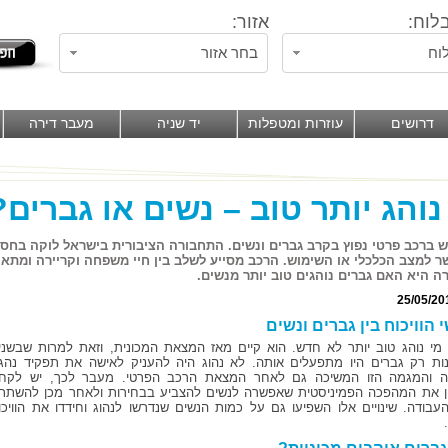
לוח:
אזור:
וח
בחר אזור
דרושים
עוזרות ומטפלות
יד שניה
מעבר דירה
נוהג יותר טוב – נשים או גברים?
 ברכב פרטי נפוץ בקרב גברים ונשים. התחבורה הציבורית בישראל לוקה בחסר
ר למצב הכלכלי או השימוש. הרכב מסייע לשלב בין חיי משפחה וקריירה ומתאי
 היא האם גברים נוהגים טוב יותר מנשים.
25/05/20
 הוויכוח בין גברים ונשים
ח מי נוהג טוב יותר לא חדש. הוא קיים מאז המצאת המכונית, וזאת למרות שבשני
ות רק גברים היו מתפעלים אותה. לא נהוג היה להעניק לאישה את תפקיד נהג
ה והמגמה הזו המשיכה גם לאחר המצאת הרכב הפרטי. מעבר לכך, יש לקח
 את המהפכה הפמיניסטית שאפשרה לנשים להצביע בבחירות ולאחר מכן להשתת
עבודה. שינויים אלו השפיעו גם על כמות הנשים שנדרשו לנהוג וחידדו את הוויכו