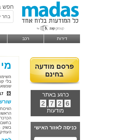
חפש ב
בחר ל
דירות
רכב
מי 
השימוש
בלי קש
שנשארה
כרגע באתר
17
שורשי
2
,
7
2
6
הוויכו
מודעות
הראשונ
הכרכר
בחשבון
כניסה לאזור האישי
בשוק ה
העתיק.