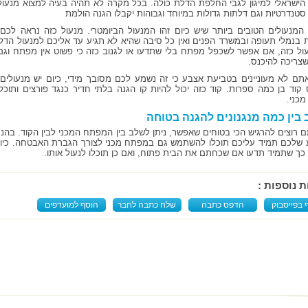
הישראלי למיגון לגבי החלפת הדלת כולה. בכל מקרה לא תהיה בעיה למצוא מנעו
סטנדרטיות וגם דלתות גדולות במיוחד וגבוהות יקבלו הגנה הולמת
המנעולים הטובים ביותר שיש כיום זהו המנעול הביומטרי. מנעול כזה נראה לכם 
 בנמלי תעופה ובמשרד הפנים ואין כל סיבה שהיא לא תגיע עד אליכם למנעול הדל
ול כזה, אם אפשר לשכפל מפתח בלי שתדעו או לגנוב כזה כי פשוט אין מפתח וגם
צריכה להיכנס.
תם לא מעוניינים בטביעת אצבע כי זה נשמע לכם מסובך מידי, כיום יש מנעולי
 קוד בן כמה ספרות. קוד כזה יכול להיות קו הגנה בלתי חדיר כנגד פורצים ותו
כני.
 בין כמה מנגנונים להגנה בטוחה
 רוצים להרגיש הכי בטוחים שאפשר, ניתן לשלב בין המפתח המכני לבין הקוד. בה
שלכם תמיד עליכם תוכלו להשתמש גם במפתח מכני לצורך הגברת האבטחה. כיום י
כך שתמיד תדעו אם שכחתם את הבית פתוח, ואם כן תוכלו לנעול אותו.
ת נוספות :
 בפייסבוק
הדפס כתבה
שלח כתבה לחבר
הוסף למועדפים