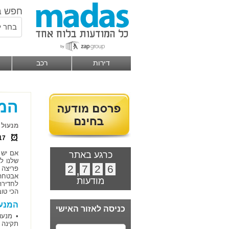
חפש ב
בחר ל
דירות
רכב
המנ
מנעול 
17
אם יש 
כרגע באתר
שלנו ל
2
,
7
2
6
פריצה 
אבטחה 
מודעות
לחדירה
הכי טו
המנעו
כניסה לאזור האישי
• מנעו
תקינה 