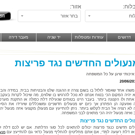
לוח:
אזור:
וח
בחר אזור
דרושים
עוזרות ומטפלות
יד שניה
מעבר דירה
עולים החדשים נגד פריצות
איכותי שיגן על כל המשפחה
20/06/20
משהו אחד שאסור לזלזל בו בשום צורה זו ההגנה שלנו והבטיחות בבית. במידה והבי
א יהיה המקום הכי בטוח אנחנו לא נוכל להרגיש בו שלווים, מה שיכול לקרות בעקבו
אחת ולו הקטנה ביותר. בעבר היינו בטוחים שנעילת דלת כפולה או התקנת מערכ
ואזעקה הן הפתרון אך כיום יש מנעולים חדשניים ומשוכללים שיורידו את הסיכו
 לא רצויה אל הבית לקלוש ביותר. ניתן להתייעץ עם מנעולן מקצועי איזה מנעול יהי
ב ואיזה מנעול יהיה הכי מתאים לבני המשפחה.
לים החדשים נגד פריצות
לים חדשים כנגד פריצות יכולים להתאים לכל סוגי הדלתות. אם יש לכם דלת ל
או דלת רעועה למדי, אם אתם מחליטים להחליף מנעול כדאי גם להתייעץ עם
מנעו