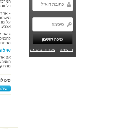
המרכז 
דלתות 
• אחד 
מיושמת
על מנע
אצבע ש
• אם א
להכניס
מפתח מ
הרשמה
שכחתי סיסמה
שילוב
אם אתם
האצבע 
מרחוק 
פעולו
שיתוף