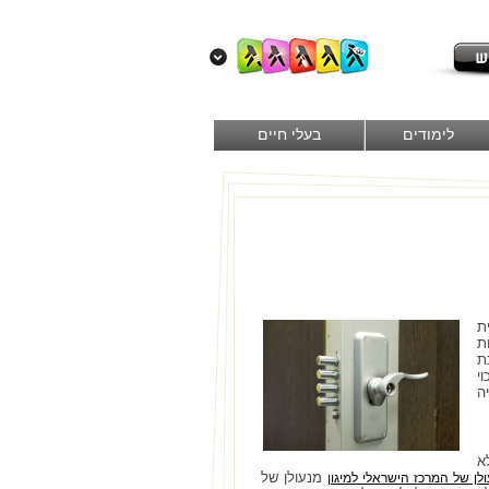
לימודים
בעלי חיים
ת
ת
ת
י
ה
א
מנעולן של
לן של המרכז הישראלי למיגון