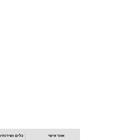
אזור אישי
כלים ושירותים