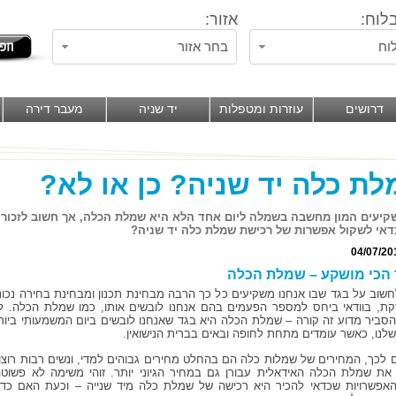
לוח:
אזור:
וח
בחר אזור
דרושים
עוזרות ומטפלות
יד שניה
מעבר דירה
ת כלה יד שניה? כן או לא?
קיעים המון מחשבה בשמלה ליום אחד הלא היא שמלת הכלה, אך חשוב לזכור
אי לשקול אפשרות של רכישת שמלת כלה יד שניה?
04/07/20
הכי מושקע – שמלת הכלה
שוב על בגד שבו אנחנו משקיעים כל כך הרבה מבחינת תכנון ומבחינת בחירה נכונ
קת, בוודאי ביחס למספר הפעמים בהם אנחנו לובשים אותו, כמו שמלת הכלה. ל
הסביר מדוע זה קורה – שמלת הכלה היא בגד שאנחנו לובשים ביום המשמעותי ביות
שלנו, כאשר עומדים מתחת לחופה ובאים בברית הנישואין.
לכך, המחירים של שמלות כלה הם בהחלט מחירים גבוהים למדי, ונשים רבות רוצו
את שמלת הכלה האידאלית עבורן גם במחיר הגיוני יותר. זוהי משימה לא פשוטה
אפשרויות שכדאי להכיר היא רכישה של שמלת כלה מיד שנייה – וכעת האם כדא