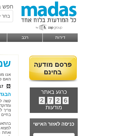
חפש ב
בחר ל
דירות
רכב
שמל
אנו מש
האם כד
17
כרגע באתר
הבגד 
2
,
7
2
6
קשה לח
ומדוקד
מודעות
צריך ל
בחיים 
בהתאם 
כניסה לאזור האישי
למצוא 
ואחת ה