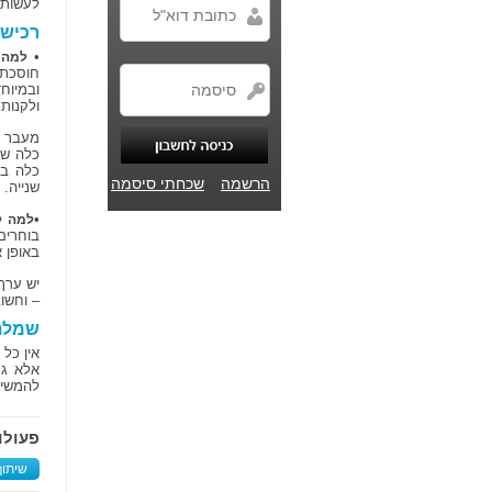
לעשות 
רכישת
•
למה 
חוסכת 
ובמיוח
ולקנות 
מעבר ל
כלה שנ
כלה בר
הרשמה
שכחתי סיסמה
שנייה.
•
למה ל
בוחרים
באופן 
יש ערך
– וחשו
שמלת 
אין כל
אלא גם
להמשיך
פעולו
שיתוף