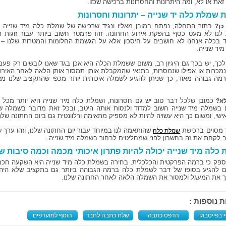
זאת או לא, ומה היתרונות והחסרונות ברכישה שכזו.
 שמלת כלה יד שנייה – יתרונות וחסרונות
בתור התחלה, נפתח במובן מאליו ונגיד שרכישה של שמלת כלה מיד שנייה הי
כן?
לנו לא מעט כסף בהפקת אירוע החתונה. זהו פרמטר חשוב ביותר עבור זוגות 
ד בכלה אנחנו לא חושבים על חיסכון אלא על הגשמת החלומות והמטרות שלנו – 
מיד שנייה.
כך, יש בכך גם היגיון רב, משום ששמלת הכלה היא אכן בגד שאנו לובשים רק פעם
מכרות או אפילו שנמסרות, בתנאי שהמקבלת אותן תמסור אותן הלאה לאחר האירו
מה גבוהה מאוד, כך שניתן להגיע לשמלה איכותית יותר מכפי שהתקציב שלנו מ
כמובן שלכל דבר טוב יש גם חסרונות, ושמלת כלה מיד שנייה היא יותר מכל ד
א?
 בשמלה מיד שנייה חשוב למדוד ולנסות אותה היטב, ובכל זאת מדובר בשמלה של
אישי, ומשום כך היא עשויה להיות לא מספיק מתאימה ורלוונטית גם ביום החתונה שלנו
 מסוים ברכישת
שהותאמה לנו במיוחד עבור יום החתונה שלנו, וזהו ערך 
שמלת כלה
ב לקחת את זה בחשבון לפני שמחליטים לבחור בשמלה מיד שנייה.
כלה מיד שנייה יכולה להיות פתרון איכותי מכמה וכמה סיבות שו
 ספק כי ברמה הפרקטית והכלכלית, בחירה בשמלת כלה מיד שנייה היא השקעה חכמה 
 להגיע בסופו של דבר לשמלת כלה ברמה הגבוהה ביותר גם בתקציב שלא היה 
 את המעגל ולמסור את השמלה הלאה לאחר החתונה שלנו.
ת נוספות :
 בפייסבוק
הדפס כתבה
שלח כתבה לחבר
הוסף למועדפים