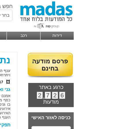
חפש ב
בחר ל
דירות
רכב
נתו
ענף הא
ויתרחש
17
כרגע באתר
גני ו
2
,
7
2
6
אמנם י
כסף מת
מודעות
בו גנים
אירועי
האירוע
כניסה לאזור האישי
הענף כ
תפקיד