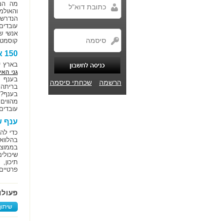
מה המש
והאולמ
הנדרשי
עובדים
אנשי ש
קוסמטיק
150 אלף אירועים בשנה
בארץ י
גני האי
הרשמה
שכחתי סיסמה
בריתה.
מהווים
עובדים
ענף ש
כדי לה
בממוצע
שיכולי
תיכון,
פרטיים,
פעולו
שיתוף