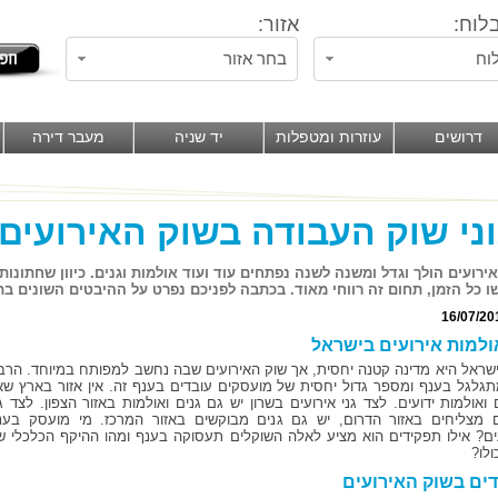
לוח:
אזור:
וח
בחר אזור
דרושים
עוזרות ומטפלות
יד שניה
מעבר דירה
ני שוק העבודה בשוק האירועים
ירועים הולך וגדל ומשנה לשנה נפתחים עוד ועוד אולמות וגנים. כיוון שחתונו
ו כל הזמן, תחום זה רווחי מאוד. בכתבה לפניכם נפרט על ההיבטים השונים בת
16/07/20
אולמות אירועים בישראל
שראל היא מדינה קטנה יחסית, אך שוק האירועים שבה נחשב למפותח במיוחד. הרב
גלגל בענף ומספר גדול יחסית של מועסקים עובדים בענף זה. אין אזור בארץ שאי
 ואולמות ידועים. לצד גני אירועים בשרון יש גם גנים ואולמות באזור הצפון. לצד גנ
ם מצליחים באזור הדרום, יש גם גנים מבוקשים באזור המרכז. מי מועסק בענ
ים? אילו תפקידים הוא מציע לאלה השוקלים תעסוקה בענף ומהו ההיקף הכלכלי ש
ולו?
ים בשוק האירועים