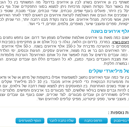
ותף בין גן אירועים בשרון לבין גן אירועים בדרום? מה המשותף בין כל הגני
ות באשר הם? נקודות השקה מרכזיות ניתן למצוא בסוגי התפקידים שכל גוף בע
ם? בין היתר, פועלים בענף שפים, טבחים, עוזרי טבחים, עובדי מטבח, שוטפי כלים
 שמכינים את הגנים ואת האולמות לקראת אירועים וכן דואגים לסדר לאחר האירוע. 
יווק, אנשי מכירות, מנהלי אירועים. אם נרצה נקודת מבט רחבה יותר, הרי שניתן לכל
איות, ספרים ומעצבי שיער, מאפרים, צלמים, זמרים, די ג'יי ועוד.
שנם כמה מאות גני אירועים ואולמות שפועלים מצפון ועד דרום. אם נחפש נתונים 
רועים בשרון
בענף מספרים כי ההערכה מדברת על
 יתר האירועים הם בר או בת מצווה, אירועים עסקיים, חגיגות וכנסים, ימי הולד
 את מצבת העובדים בענף. כמובן, לא כל העובדים הללו הם עובדים קבועים. המס
 במשרה חלקית.
ל מיליארדי שקלים
בין עד כמה ענף האירועים נחשב למשמעותי אפילו בתקופות של מיתון או של אי וודאו
בהלוואות מהמערכת הבנקאית כדי להפיק 
 שנתי בשנים האחרונות. בין המועסקים ניתן למצוא קשת רחבה של גילאים, עם תל
ם להיות גברים ונשים בגילאי שלושים, לצד מבוגרים בני ארבעים וחמישים. מלצרים וע
 חיילים משוחררים וכן עובדים מבוגרים. לצד שכירים, ישנם בענף גם עובדים עצ
 מעצבי שיער, ספקי קייטרינג, מפיקי קליפים לאירועים ועוד.
ת נוספות :
 בפייסבוק
הדפס כתבה
שלח כתבה לחבר
הוסף למועדפים