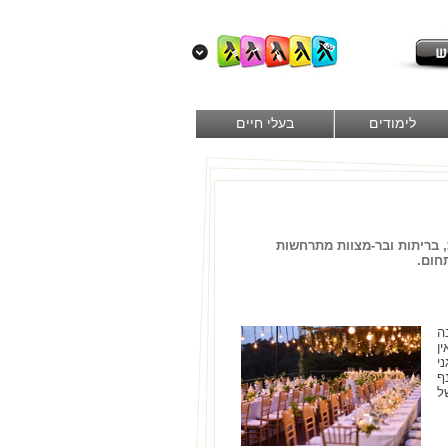
לימודים
בעלי חיים
ת, בריתות ובר-מצוות מתרחשות
חום.
ה
ן
י
ף
ל