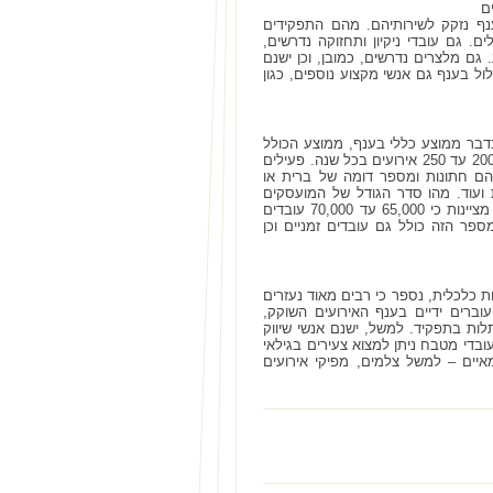
ם
נף נזקק לשירותיהם. מהם התפקידים
. גם עובדי ניקיון ותחזוקה נדרשים,
גם מלצרים נדרשים, כמובן, וכן ישנם
ול בענף גם אנשי מקצוע נוספים, כגון
בדבר ממוצע כללי בענף, ממוצע הכולל
, במרכז, בדרום וכן הלאה, נגלה כי בכל אולם או גן מתקיימים בסביבות 200 עד 250 אירועים בכל שנה. פעילים
 כ-150 אלף אירועים בשנה. כ-50 אלף אירועים הם חתונות ומספר דומה של ברית או
ת ועוד. מהו סדר הגודל של המועסקים
בענף? כמה עובדים נדרשים על מנת לאפשר את כל אותם האירועים? הערכות מלומדות מציינות כי 65,000 עד 70,000 עובדים
פר הזה כולל גם עובדים זמניים וכן
ת כלכלית, נספר כי רבים מאוד נעזרים
אירוע מכובד. בין 10 ל-15 מיליארד שקלים עוברים ידיים בענף האירועים השוקק,
ות בתפקיד. למשל, ישנם אנשי שיווק
ובדי מטבח ניתן למצוא צעירים בגילאי
מאיים – למשל צלמים, מפיקי אירועים