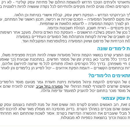
תיאורטי ולעיתים הטכני הדרוש להגשמת החלום של פתיחת עסק קולינרי - לא רק 
הקורסים האלה נוטים להיות מקיפים ולהתייחס לכל נקודה שעשויה להיות רלוונטית
ת לימודים שונה
ום המציע קורס בנושאי הקמת וניהול מסעדות עשויה להיות תכנית ספציפית משלו,
 בדרך כלל מדובר כאן בפרק זמן של מספר חודשים, במתכונת שבועית (כך שאפשר
 חיי משפחה). בדרך כלל הקורסים האלה פתוחים לכל מי שרוצה להירשם אליהם, אם
ת ובתחומים הקשורים – דוגמת הפקת אירועים – יכול לסייע הן בלימודים והן לאחר 
תאימים הלימודים?
 של הקורסים להקמת וניהול מסעדות ניתנת תעודת גמר מטעם מוסד הלימודים
נשים שרוצים להצטרף לצוות הניהולי של
יצטרכו להוכיח שהם א
מסעדה בתל אביב
ל מוסד מוכר בתחום יכול להעניק למועמד עדיפות גדולה.
ת עסק עצמאי
 זאת, רוב האנשים הפונים לקורס הזה עושים זאת על מנת לפתוח בעצמם עסק קול
עצום שהם צוברים במהלך הקורס. בדיוק מהסיבה הזו מומלץ מאד שלא להיכנס למ
 מבלי שעוברים את ההכשרה הנדרשת בקורס: אסור לשכוח שהתחום הוא תחרותי
 נכונות וכרוך בהוצאות כספיות לא מבוטלות.