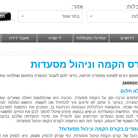
לוח:
אזור:
וח
בחר אזור
דרושים
עוזרות ומטפלות
יד שניה
מעבר דירה
ס הקמה וניהול מסעדות
אתם רצים לפתוח מסעדה חדשה, כדאי לכם לעבור הכשרה בתחום שתלווה אתכ
28/09/20
א חלום
למים הרבה זמן על הקמת מסעדה. הבעיה היא שהחלומות האלה נשארים עמו
מגירה, בעיקר כי אתם לא יודעים איך להתחיל מה לעשות. החשש המלווה לצע
י שכזה, וההוצאות הכלכליות הגבוהות הכרוכות בו, הופכים את התמונה למורכב
יותר. החדשות המעודדות הן שיש בנמצא פתרון שיכול להפוך לכם את החיים לפשוטים
ר לכם מהם הצעדים הנדרשים וגם להגדיל את סיכויי ההצלחה שלכם בהקמ
ל השוטף של העסק. הצעד הזה הוא הרשמה לקורס הקמה וניהול מסעדות.
מדים בקורס הקמה וניהול מסעדות?
על של קורס הקמת וניהול מסעדות, כפי שניתן להסיק משמו, היא לספק את כ