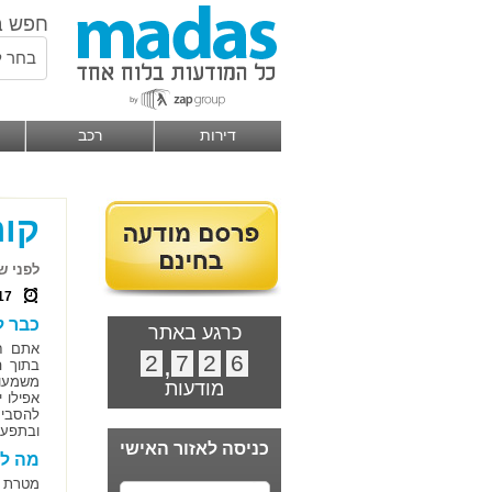
חפש ב
בחר ל
דירות
רכב
קור
לפני ש
17
כבר ל
כרגע באתר
אתם חו
2
,
7
2
6
בתוך ה
משמעות
מודעות
אפילו 
להסבי
ובתפעו
כניסה לאזור האישי
מה לו
מטרת ה