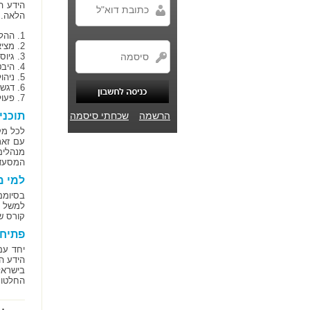
הידע ה
הלאה. 
1. ההליך הבירוקרטי הנדרש – הנפקת רישיון עסק, קבלת אישורי בטיחות וכן הלאה.
2. מציאת מקום לתפעול המסעדה – הסכם שכירות או רכישה, תכנון ראשוני של המתחם, עיצוב פנים וחוץ וכן הלאה.
3. גיוס הון לצורך הקמת המסעדה – לדוגמא הלוואות או שותפויות.
4. היבטים פיננסיים – ראיית חשבון, הנהלת חשבונות וכדומה.
5. ניהול נכון של העסק בשלביו הראשונים – העסקת כוח האדם וניהולו, מעקב אחר רשימות המלאי, בניית תפריט וכן הלאה.
6. דגשים חשובים של שירות לקוחות והתנהלות מול הסועדים העתידיים במסעדה
7. פעולות הכרחיות של פרסום ושיווק המסעדה בפלטפורמות המקובלות ועוד.
הרשמה
שכחתי סיסמה
תוכני
לכל מק
עם זאת
מנהלים
המסעדו
למי מ
בסיומם
למשל א
קורס ש
פתיח
יחד עם
הידע ה
בישראל
החלטות