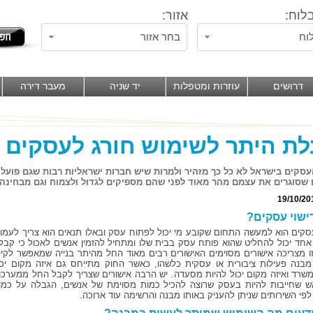
לוח:
אזור:
וח
בחר אזור
דרושים
עוזרות ומטפלות
יד שניה
מעבר דירה
ת היתר לשימוש חורג לעסקים
סקים בישראל לא כל כך מזהיר ולמרות שיש חברות ישראליות רבות שגם פועלו
שסוגרים את עצמם מהר מאוד לפני שהם מספיקים לגדול ולצמוח וגם מבחינה ב
19/10/20
ישוי עסקים?
עסקים הוא למעשה התחום שקובע מי יכול לפתוח עסק ובאלו תנאים הוא צריך לעמוד
אחד יכול להחליט שהוא פותח עסק בבית שלו ומתחיל להזמין אנשים לאכול כי קבל
ו מצריכה אישורים מסוימים האישורים רבים מאוד החל מהיתר בנייה שמאפשר לקיי
מבנה פעילות ציבורית או עסקית כלשהו, כאשר החוק מתייחס גם איזה מקום יכו
משרד ואיזה מקום יכול להיות מסעדה. יש הרבה אישורים שצריך לקבל החל ממערכו
אש שחייבות להיות בעסק שרוצה להכיל כמות מסוימת של אנשים, הגבלה על כמו
לפי השירותים שניתן להעניק באותו מבנה והרשימה עוד ארוכה.