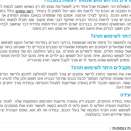
ודעים מה השימוש שמותר לעשות במבנה?
 השאלות הכי חשובות שכל אחד חייב לשאול את עצמו לא רק כשהוא חושב לנסות לה
ת המבנה או הנכס כדי לראות מה הוא יכול לספק לו בעתיד.
כולל בתוכ
רישוי עסקים
 סיווג הנכס, בעיקר לצרכי ארנונה. אמנם מה שמפורט בטאבו נשמע הפתרון אך
נכס יש צורך לראות בהיתר הבנייה שתקף לגבי אותו מקום. שם תוכלו למצוא הסבר
מה השימושים המותרים. בבניינים ישנים תיתכן התייחסות נפרדת דבר שחשוב לבדוק
ולכן חשוב לבדוק אותו והאם הוא מאושר או שמט הוא רק טיוטה.
יתר לשימוש חורג?
ה ולמעשה כל פיסת אדמה שנמצאת ברחבי הערים במדינת ישראל הוקצו לשימוש מס
מות שמיועדים לעסקים ויש מקומות שמוגדרים כמבנים ציבוריים כדי שאנחנו בתור ק
של קופות חולים, מוסד לימודים או מתנ"ס. גם בתוך החלוקה הזו של עסקים ומבני
כול לשמש כמחסן, איזה מהם יכול לשמש כגן ילדים או איזה מהם יכול להיות מסעדה
סוים לשימוש שאינו מיועד לו יש צורך לקבל אישור חורג מהעירייה.
מקבלים היתר לשימוש חורג?
שיג את האישור החורג לרישוי עסקים יש צורך לפנות למחלקה לתכנון ולרישוי הנדס
להיות שאותה מחלקה תמסור לבעל הנכס שהיתר הבנייה אינו תואם ולכן עליו להגיע למ
שה. הבקשה תוכבד לדיון בוועדה שמייעצת למנהל ההנדסה ובמידת צורך יתקיים סיו
וות דעת.
ועידה
סיור במידה והתקיים, יתבצע דיון בוועדה מייעצת ויפורסמו המסקנות שלה. לאחר 
המלצות הוועדה וימליצו לו האם כדאי לו להגיש בקשה לאישור חורג ואלו מסמכים ע
שימוש חורג ויצרף הסכמה של בעלי הכנס, במידה וזה לא הוא, טופס הצהרת יצי
וסף שיידרש ויוזכר בהמלצות.
ת נוספות :