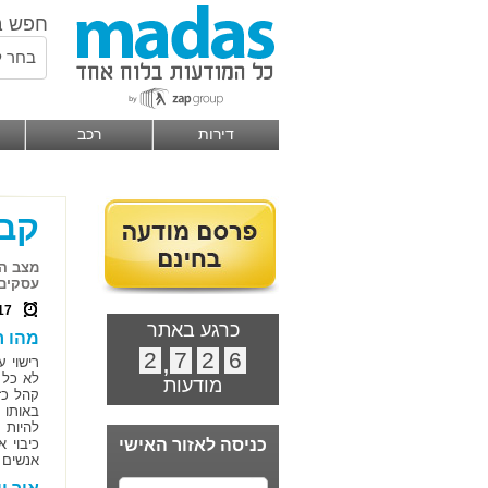
חפש ב
בחר ל
דירות
רכב
קבל
מצב הע
עסקים 
17
כרגע באתר
מהו ר
2
,
7
2
6
רישוי 
לא כל 
מודעות
קהל כז
באותו 
להיות 
כניסה לאזור האישי
כיבוי 
אנשים 