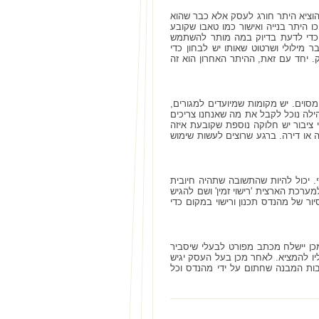
וציא היתר חורג לעסק אלא כבר שהוא
ו היתר בנייה ואישור כמו טאבו שקובע
 כדי לדעת בדיוק במה מותר להשתמש
 מילולי ושרטוט שאותו יש לבחון כדי
. יחד עם זאת, ההיתר האחרון הוא זה
וים. יש מקומות שמיועדים למגורים,
הילה נוכל לקבל את מה שאנחנו צריכים
 ציבור יש חלוקה נוספת שקובעת איזה
 או דירה. ברגע שרוצים לעשות שימוש
י. יכול להיות שהתשובה שתהיה חיובית
ערכת הארצית 'רישוי זמין' ושם להגיש
ר של מהנדס תכנון ורישוי במקום כדי
מכן יישלח מכתב מפורט לבעלי שיסביר
ליו להמציא. לאחר מכן בעל העסק יגיש
בות המבנה שחתום על ידי מהנדס וכל