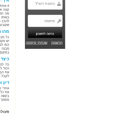
איך י
זו אחת
קונה א
מה הוא
באותו 
להבין 
שקובע 
מהו ה
כל מבנ
יש מקו
הרשמה
שכחתי סיסמה
כמו למ
מבנה י
במקום מ
כיצד 
כדי לה
ויכול 
את הבק
לקבל ח
דיון ו
אחרי ה
את כל 
בקשה ל
מסמך נ
פעולו