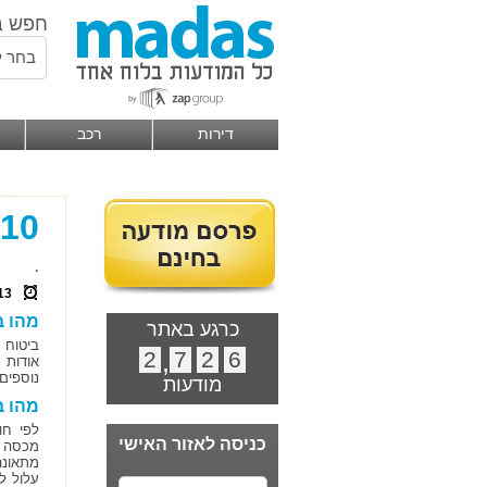
חפש ב
בחר ל
דירות
רכב
10 הדברים שחשוב לדעת על ביטוח רכב
.
13
מהו ב
כרגע באתר
ביטוח 
2
,
7
2
6
אודות 
נוספים
מודעות
מהו ב
לפי חו
כניסה לאזור האישי
מכסה נ
מתאונה
עלול ל