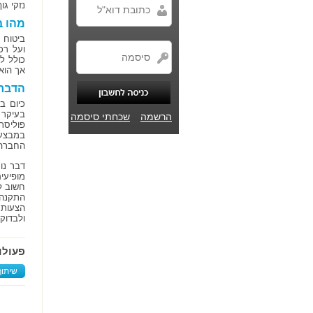
נזקי גו
מהו ב
ביטוח 
ועל רכ
כולל ל
אך הוא
הדברי
כיום ב
בעיקר 
הרשמה
שכחתי סיסמה
פוליסת
במבצעי
החברה 
דבר נו
מופיעי
חשוב ל
התקנה.
הצעות 
ולבדוק
פעולו
שיתוף