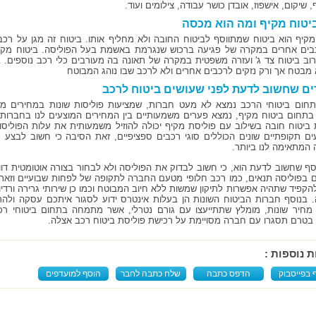
ף, שיקום, אישפוז, אובדן כושר עבודה, צילומים ועוד.
יטוח מקיף ומה הוא מכסה
מקיף הוא ביטוח שמתווסף לביטוח החובה ולא מחליף אותו. ביטוח זה מגן על רכב
בים אחרים במקרה של פגיעה ברכוש שנגרמת באשמת בעל הפוליסה. ביטוח מקי
רוב ביטוח צד ג' ועזרה משפטית במקרה של תאונה בה מעורבים כלי רכב נוספים. בי
 מבטח אך ורק נזקים לרכבים אחרים ולא לרכב שבו נוהג המבוטח
ם שחשוב לדעת לפני שעושים ביטוח לרכב
תחום ביטוחי הרכב נמצא לא מעט חברות, שמציעות פוליסות שונות במחירים מ
בתחום ביטוח מקיף, נמצא פערים משמעותיים בין המחירים המוצעים לנו בחברות ה
 ביטוח חובה בשילוב עם פוליסת מקיף יכולה להוזיל משמעותית את עלות הפוליסו
ם תקופתיים שונים הכוללים סוגי רכבים ספציפיים, זאת הסיבה כי חשוב לבצע
המתאימה לנו ביותר.
סף שחשוב לדעת הוא, כי חשוב לבדוק את הפוליסה ולא לבחור בצורה אוטומטית דווק
ם בפוליסה תנאים, כמו רכב חלופי מטעם החברה לתקופה של לפחות שבועיים וזאת 
הקפיד שתהיה אפשרות לתיקון שמשות ללא חיוב המבוטח וכמו כן שירותי גרירה ורדיו
 בנוסף חברות הביטוח השונות הן בעלות אינטרס ידוע לסגור איתכם עסקה ולהר
מחיר שונות, מומלץ שתתייעצו עם גורם נטרלי, אשר מתמחה בתחום ביטוחי רכ
 בטרם תסגרו עם חברה מסויימת על רכישת פוליסת ביטוח רכב אצלה.
ת נוספות :
 בפייסבוק
הדפס כתבה
שלח כתבה לחבר
הוסף למועדפים