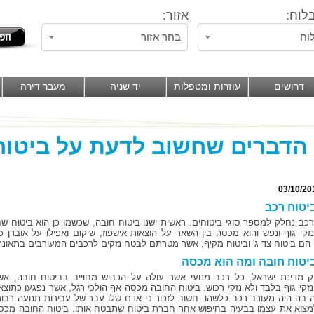
לוח:
אזור:
וח
בחר אזור
דרושים
עוזרות ומטפלות
יד שניה
מעבר דירה
03/10/20
יטוח רכב
רכב נחלק למספר סוגי ביטוחים. ראשית ישנו ביטוח חובה, שכשמו כן הוא ביטוח ש
נזקי גוף ונפש והוא מכסה בין השאר על הוצאות אישפוז, שיקום ואפילו על אובדן 
 הם ביטוח צד ג' וביטוח מקיף, אשר מטרתם לבטח נזקים לרכבים המעורבים בתאונה
יטוח חובה ומה הוא מכסה
ק מדינת ישראל, כל רכב מנועי אשר עולה על הכביש מחוייב בביטוח חובה, אש
זקי גוף בלבד ולא נזקי רכוש. ביטוח החובה מכסה אף הולכי רגל, אשר נפגעו כתוצא
 בה היה מעורב רכב כלשהו. חשוב לזכור כי אדם שלו עבר של עבירות תנועה רבות
מצוא את עצמו בבעיה בחיפוש אחר חברת ביטוח שתבטח אותו. ביטוח החובה מכס