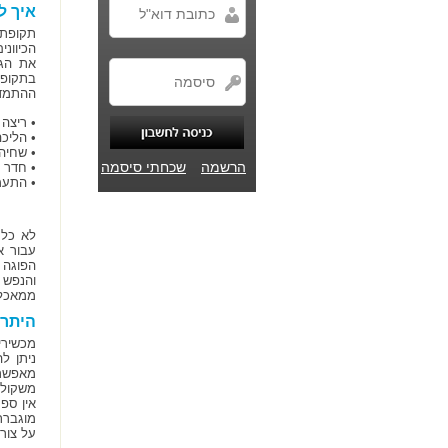
איך ל
תקופת 
הכיוונ
את הגו
בתקופה
ההתמדה 
• ריצה
• הליכ
• שחיה
הרשמה
שכחתי סיסמה
• חדר 
• התעמ
לא כל 
עבור א
הפוגה 
והנפש 
ממאכלי
היתרו
מכשירי
ניתן ל
מאפשרי
משקולו
אין ספ
מוגברת
על צור