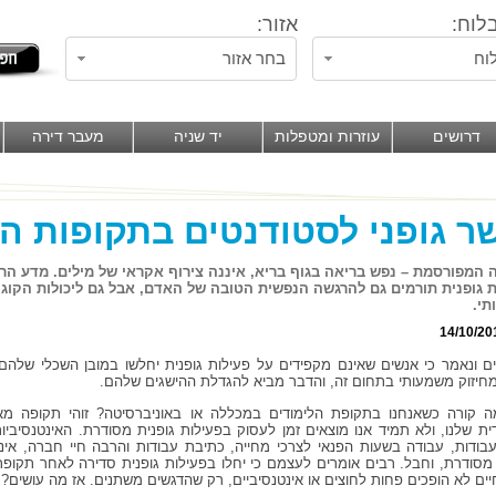
לוח:
אזור:
וח
בחר אזור
דרושים
עוזרות ומטפלות
יד שניה
מעבר דירה
ר גופני לסטודנטים בתקופות ה
המפורסמת – נפש בריאה בגוף בריא, איננה צירוף אקראי של מילים. מדע הרפו
ת גופנית תורמים גם להרגשה הנפשית הטובה של האדם, אבל גם ליכולות הקוגנט
י.
14/10/20
ים ונאמר כי אנשים שאינם מקפידים על פעילות גופנית יחלשו במובן השכלי שלהם
מחיזוק משמעותי בתחום זה, והדבר מביא להגדלת ההישגים שלהם.
 קורה כשאנחנו בתקופת הלימודים במכללה או באוניברסיטה? זוהי תקופה 
דית שלנו, ולא תמיד אנו מוצאים זמן לעסוק בפעילות גופנית מסודרת. האינטנסיביו
בודות, עבודה בשעות הפנאי לצרכי מחייה, כתיבת עבודות והרבה חיי חברה, אי
 מסודרת, וחבל. רבים אומרים לעצמם כי יחלו בפעילות גופנית סדירה לאחר תקופ
יים לא הופכים פחות לחוצים או אינטנסיביים, רק שהדגשים משתנים. אז מה עושים? 