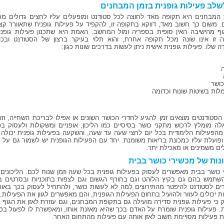
שלב פעילות גופנית בזמן המבחנים
המבחנים היא תקופה מאד לחוצה לכל סטודנט ומופעלים עליו לחצים גדולים מכ
ים. משום כך חשוב מאד, דווקא בתקופה זו, להקפיד על פעילות גופנית שתאוורר קצ
ף מהישיבה האין סופית בספריה ומול המחשב. האמת היא שתכנון פעילות גופני
 זו אינו שונה מכל תקופה אחרת, והוא תלוי בעיקר ברצון של הסטודנט ובכו
שלו. פעילות גופנית אישית ניתן לעשות בדרכים שונות כגון:
ה
כושר
לות בשיטות שונות וכדומה
הסטודנטים מוצאים זמן להגיע לחדרי הכושר השונים או אפילו לבריכת השחייה, ו
לה מומלץ לרכוש מתקני כושר בסיסיים כמו הליכון, אופניים ומשקולות ולעסוק ב
מהפעילות הלימודית בכל יום לחצי שעה עד שעה, והשקעה בפעילות גופנית יכולה ר
ופועלת עליו כמכונת בריאות משומנת. יחד עם הפעילות הגופנית יש לשמור גם על ת
ם משמינים או מאכילת יתר.
נות של מכשירי כושר בבית
 כושר בבית מאפשרים לעסוק בפעילות גופנית בכל שעה וזמן שנוח לכם. הליכונים
השתמש בהם גם בקיץ הלוהט וגם בחורף הגשום וגם לצפות בתוכניות ובסרטים 
ם לסטודנט להיפטר מהתירוצים למה לא לעשות כושר, ולהתחיל לעסוק בכך באופן מי
ת יכולים לעזור ולהועיל בתחום הפעילות הגופנית, והם מאפשרים לגוון את הפעילות,
ק כי פעילות גופנית סדירה מועילה גם בתקופת המבחנים, וגם עוזרת לאזן את הגוף 
. פעילות גופנית שומרת על האדם בכך שהיא מאזנת אותו, ומאפשרת לו לפעול בכל
ת פעילות מסויימת חשוב לאזן אותה עם פעילות מהתחום האחר.