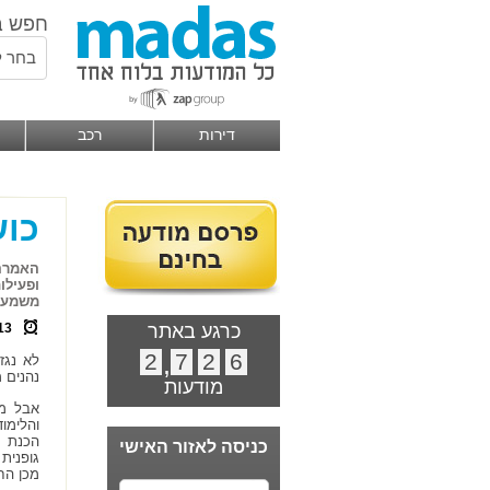
חפש ב
בחר ל
דירות
רכב
כוש
האמרה 
ופעילו
משמעות
כרגע באתר
13
2
,
7
2
6
לא נגז
נהנים 
מודעות
אבל מה
והלימו
הכנת ע
כניסה לאזור האישי
גופנית
מכן הח