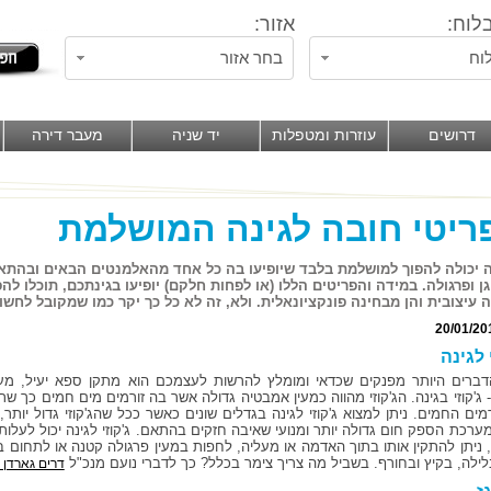
לוח:
אזור:
וח
בחר אזור
דרושים
עוזרות ומטפלות
יד שניה
מעבר דירה
ה יכולה להפוך למושלמת בלבד שיופיעו בה כל אחד מהאלמנטים הבאים ובהתאמה 
גן ופרגולה. במידה והפריטים הללו (או לפחות חלקם) יופיעו בגינתכם, תוכלו 
 עיצובית והן מבחינה פונקציונאלית. ולא, זה לא כל כך יקר כמו שמקובל לחשו
20/01/20
 לגינה
ברים היותר מפנקים שכדאי ומומלץ להרשות לעצמכם הוא מתקן ספא יעיל, מעו
 ג'קוזי בגינה. הג'קוזי מהווה כמעין אמבטיה גדולה אשר בה זורמים מים חמים כך
ים החמים. ניתן למצוא ג'קוזי לגינה בגדלים שונים כאשר ככל שהג'קוזי גדול יותר,
מערכת הספק חום גדולה יותר ומנועי שאיבה חזקים בהתאם. ג'קוזי לגינה יכול לעלות
 ניתן להתקין אותו בתוך האדמה או מעליה, לחפות במעין פרגולה קטנה או לתחום ב
בלילה, בקיץ ובחורף. בשביל מה צריך צימר בכלל? כך לדברי נועם מנכ"ל
דרים גארדן מ