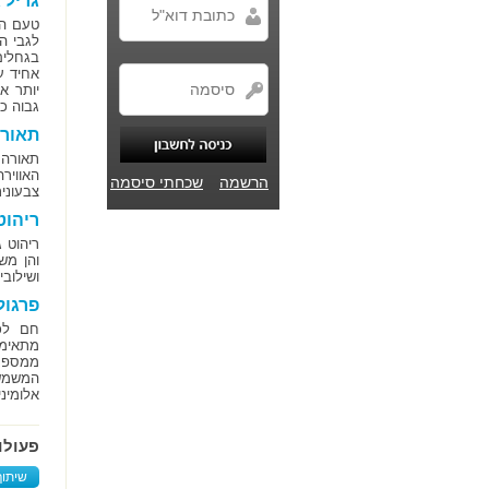
גריל ג
טעם הב
לגבי ה
בגחלים
גבוה כ
תאורה
תאורה 
האוויר
הרשמה
שכחתי סיסמה
צבעוני
ריהוט
ריהוט 
והן מש
ושילובי
פרגול
חם לכ
מתאימי
ממספר 
המשמשי
אלומיני
פעולו
שיתוף