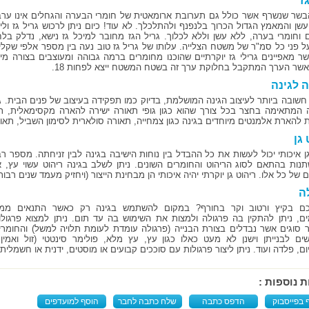
ז
שר שנשרף אשר כולל גם תערובת ארומאטית של חומרי הבערה והגחלים אינו ערב לח
עשן והמאמץ הגדול הכרוך בלנפנף ולהתלכלך. לא עוד! כיום ניתן לרכוש גריל גז ו
 וחומרי בערה, ללא עשן וללא לכלוך. גריל הגז מחובר למיכל גז נישא, נדלק בלח
אשר הערך המתקבל בחלוקת ערך זה בשטח המשטח ייצא לפחות 18.
 לגינה
חשובה ביותר לעיצוב הגינה המושלמת, בדיוק כמו תפקידה בעיצוב של פנים הבית. גופי
ה המתאימה בחצר בכל צורך שהוא כגון גופי תאורה ישירה להארה מקסימאלית, ת
ת להארת אלמנטים מיוחדים בגינה כגון צמחייה, תאורה סולארית לסימון השביל, תאו
 גן
גן איכותי יכול לעשות את כל ההבדל בין נוחות הישיבה בגינה לבין זניחתה. מספר ר
תנות בהתאם לסוג הריהוט והחומרים השונים. ניתן לשלב בגינה ריהוט עשוי עץ, אלו
ם של כל אלו. ריהוט גן יוקרתי יהיה איכותי הן מבחינת הייצור (ויחזיק מעמד שנים רבות
ה
ם בקיץ ורטוב וקר בחורף? במקום להשתמש בגינה רק כאשר התנאים ממ
ם, ניתן להתקין בה פרגולה ולמצות את השימוש בה עד תום. ניתן למצוא פרגולו
סוגים אשר נבדלים בצורת הבנייה (פרגולה עומדת לעומת תלויה למשל) והחומרי
ם לבנייתן וישנן לא מעט כאלו כגון עץ, עץ מלא, פולימר סינטטי (זול ואמין!)
ום, פלדה ועוד. ניתן ליצור פרגולות עם סוככים קבועים או מוסטים, ידנית או חשמלית.
ת נוספות :
 בפייסבוק
הדפס כתבה
שלח כתבה לחבר
הוסף למועדפים