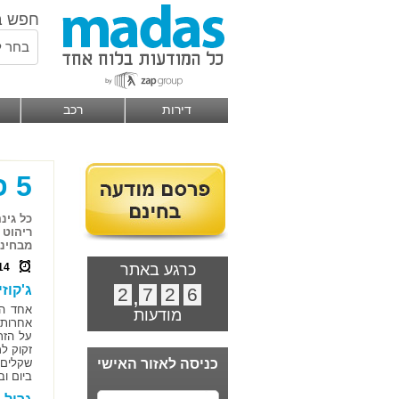
חפש ב
בחר ל
דירות
רכב
5 פריטי חובה לגינה המושלמת
כל גינ
ריהוט 
מבחינה
כרגע באתר
14
ג'קוזי
2
,
7
2
6
אחד הד
מודעות
אחרות-
על הזרמ
זקוק ל
כניסה לאזור האישי
שקלים,
ביום ו