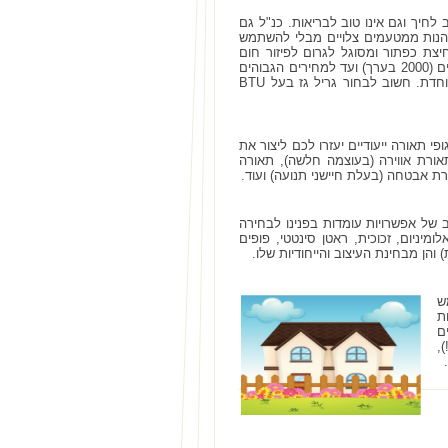
יך וגם אינו טוב לבריאות. כנ"ל גם
ליהנות ממטעמים צלויים מבלי להשתמש
יצת כפתור ומסוגל לגרום לפיזור חום
אחיד על פני כל סמ"ר של משטח הצלייה. עלותו של גריל גז טוב נעה בין מספר אלפי שקלים (2000 בערך) ועד למחירים הגבוהים
יותר אשר מאפיינים גרילי גז יוקרתיים שהוכנו מחומרים ברמה גבוהה ומעוצבים בצורה מיוחדת. חשוב לבחור גריל גז בעל BTU
 תאורה ייעודיים יעזרו לכם ליצור את
אורת אווירה (בעוצמה חלשה), תאורה
רת אבטחה (בעלת חיישני תנועה) ועוד.
ב של אפשרויות עומדות בפנינו לבחירה
מיניום, זכוכית, ראטן סינטטי, פופים
) והן מבחינת העיצוב והייחודיות שלו.
ש
ת
ם
,