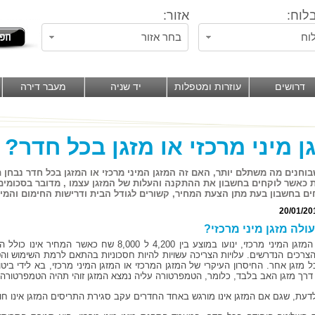
לוח:
אזור:
וח
בחר אזור
דרושים
עוזרות ומטפלות
יד שניה
מעבר דירה
ן מיני מרכזי או מזגן בכל חדר?
בוחנים מה משתלם יותר, האם זה המזגן המיני מרכזי או המזגן בכל חדר נבחן 
ת כאשר לוקחים בחשבון את ההתקנה והעלות של המזגן עצמו , מדובר בסכומים
ם בחשבון בעת מתן הצעת המחיר, קשורים לגודל הבית ודרישות החימום והמיז
20/01/20
ולה מזגן מיני מרכזי?
עלויות המזגן המיני מרכזי, ינועו במוצע בין 4,200 ל 
הצרכים הנדרשים. עלויות הצריכה עשויות להיות חסכוניות בהתאם לרמת השימוש והט
ל מזגן אחר. החיסרון העיקרי של המזגן המרכזי או המזגן המיני מרכזי, בא לידי ביט
דרך מזגן האב בלבד, כלומר, הטמפרטורה עליה נמצא המזגן זוהי תהיה הטמפרטורה
דעת, שגם אם המזגן אינו מורגש באחד החדרים עקב סגירת התריסים המזגן אינו חו