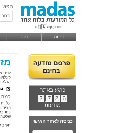
חפש ב
בחר ל
דירות
רכב
מזג
לפני ש
לעלויו
הנלקחי
כרגע באתר
14
כמה ע
2
,
7
2
6
מודעות
הבית ו
כמו בכ
שליטה 
כניסה לאזור האישי
חשוב ל