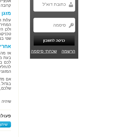
אופציי
קרובה 
מזגן 
עלות ר
המחירי
ולכן ה
טכניקו
שנוי במ
אחרי 
הרשמה
שכחתי סיסמה
אז מה 
בעת מע
לכם במ
להחליט
המזגני
אם מדב
בגדול.
שלכם, 
שיהיה ח
פעולו
שיתוף