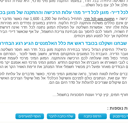
ת השליטה היחידה בכל חדר, במעמד התקנת מזגן מיני מרכזי, היא סגירת התריסים
מלב אל לב עם בעל השלט....
לכל דייר- מזגן לכל דייר מהי עלות הרכישה וההתקנה של מזגן בכ
כישה +
התקנת מזגן לכל חדר
ם אינם כוללים משלוח והתקנה לבית הלקוח. היתרון במזגנים נפרדים היא מהירות
עלות זולה יותר. אפשרות השליטה על הפעלת המזגן נתונה לכל חדר ואינה דורש
ת השהיה, תעזור לכם לחסוך גם מבחינת צריכת החשמל, על אף שכאשר דיירי הבית 
חלוקת אך יכול למנוע המון ויכוחים.
שבחנו ושקלנו בכובד ראש את כלל האלמנטים הגיע רגע הבחירה
כדאי?? החיסרון הגדול ביותר בבחירת התקנת מזגן בכל חדר הוא חוסר השליטה
בר הדירה. העברת כל המזגנים והתקנתם מחדש, וחשוב מאוד לזכור , הסרתם ותיקו
חיר כפול מזה שעלתה לכם הרכישה וההתקנה. המזגן המיני מרכזי לעומת זאת,
 לגבי השארתו או העברתו אל המיקום החדש. המזגן המיני מרכזי הוא אומנם יקר מע
ם הבודדים מאחר ופועל רק מכשיר חשמלי אחד המנתב את זרימת האוויר הקר או החם
רים עלויות לטווח הארוך, נראה שהמזגן המיני מרכזי, כאשר מדברים על עלויות לוק
 יחד עם זאת, הנתונים כולם לפניכם והשיקול הכלכלי אל מול שיקולי הצרכים האישיי
הם שיקולים שצריכים להעלות על סדר היום גם הם.
ורף חמים, קיץ קריר ועונות חסכוניות בחשמל....
ת נוספות :
 בפייסבוק
הדפס כתבה
שלח כתבה לחבר
הוסף למועדפים