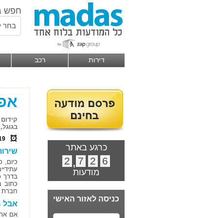
חפש ב
בחר ל
דירות
רכב
אפ
קידום 
בגוגל,
19
כרגע באתר
שירות
2
,
7
2
6
כיום, 
עתידיי
מודעות
בדרך כ
כתוב ב
חברת ג
כניסה לאזור האישי
אבל מ
אם אתם