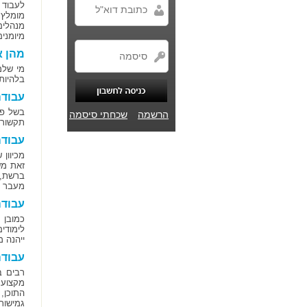
לעבוד 
מומלץ 
מנהלים
מיומנים
מהן א
מי שלמ
בלהיות
עבודה
בשל פר
הרשמה
שכחתי סיסמה
תקשורת
עבודה
מכיוון
זאת מש
ברשת, 
מעבר ל
עבודה
כמובן 
לימודי
ייהנה 
עבודה
רבים ב
מקצוע 
התוכן,
גמישות