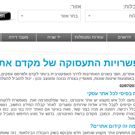
לוח:
אזור:
וח
בחר אזור
דרושים
עוזרות ומטפלות
יד שניה
מעבר דירה
שרויות התעסוקה של מקדם את
אתרים, הפך בשנים האחרונות לדרך האפקטיבית ביותר לקדם ולפרסם עסקים,
 באמצעות שיטות שונות, מאופיין בצורה נכונה ומעוצב נכון - יכול להוביל להצ
02/07/20
 בסיסי לכל אתר עסקי
כמעט לכל איש מקצוע יש אתר אינטרנט, בעוד שפלטפורמה זאת, מאפשרת ללקוחו
ם וקיימים לקבל מידע אודות שירותים ומוצרים. לאחר קבלת המידע החשוב, נעשי
לל רכישה, הזמנה או פניה בצור קשר, וזאת בעיקר אם האתר יהיה בנוי נכון. כמו ג
צורה שיווקית, וכמובן: מקודם ברשת האינטרנט, בדגש על מנוע החיפוש המוביל ש
וגל.
ה זה קידום אתרים?
 מחפשים אחר מקצוע שנחשב חדש ומבוקש בשוק העבודה הבינלאומי, כזה שאפש