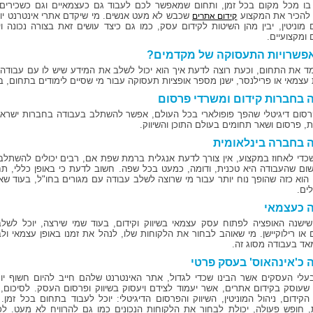
בו מכל מקום בכל זמן, ותחום שמאפשר לכם לעבוד גם כעצמאיים וגם כשכירים 
להכיר את המקצוע
שכבש לא מעט אנשים. מי שיקדם אתרי אינטרנט יוכ
קידום אתרים
 מוניטין, יבין מהן השיטות לקידום עסק, כמו גם כיצד עושים זאת בצורה נכונה ו
 ומקצועיים.
פשרויות התעסוקה של מקדמים?
ד את התחום, וכעת רוצה לדעת איך הוא יכול לשלב את המידע שיש לו עם עבודה מ
 עצמאי או פרילנסר, ישנן מספר אופציות תעסוקה עבור מי שסיים לימודים בתחום, בי
 בחברות קידום ומשרדי פרסום
סום דיגיטלי שהפך פופולארי בכל העולם, אפשר להשתלב בעבודה בחברות ישראליו
, פרסום ושאר תחומים בעולם התוכן והשיווק.
 בחברה בינלאומית
 שכדי לאחוז במקצוע, אין צורך לדעת אנגלית ברמת שפת אם, רבים יכולים להשתל
ום שהעבודה היא טכנית, ודומה, כמעט בכל שפה. חשוב לדעת כי באופן כללי, תחו
הוא כזה שהופך נוח יותר עבור מי שרוצה לשלב עבודה עם מגורים בחו"ל, בעוד ש
ים.
 כעצמאי
שישנה האופציה לפתוח עסק עצמאי בשיווק וקידום, בעוד שמי שירצה, יוכל ל
ם או רילוקיישן. מי שאוהב לבחור את הלקוחות שלו, לנהל את זמנו באופן עצמאי ו
מאד בעבודה מסוג זה.
 כ'אינהאוס' בעסק פרטי
עלי העסקים אשר הבינו שכדי לגדול, אתר האינטרנט שלהם חייב להיום חשוף י
שעוסק בקידום אתרים, אשר יעמוד לצידם ויעסוק בשיווק ופרסום העסק. לסיכום,
 הקידום, ניהול המוניטין, השיווק והפרסום הדיגיטלי: יוכל לעבוד בתחום בכל ז
, חופש פעולה, יכולת לבחור את הלקוחות הנכונים כמו גם להרוויח לא מעט. ל