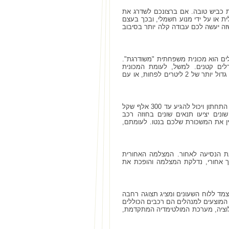
ת כביש טובה. אם ברצונכם לשדרג את
ית או על ידי מנוע חשמלי, ובכך בעצם
זה יעשה לכם עבודה קלה יותר בסיבוב
ים הוא מכונית משפחתית "משודרגת".
לים קטנים. למשל, לעומת המכונית
המשפחתית, לה מנוע קטן המספק עוצמה בסיסית, רכב המנהלים מגיע בתצורה של מנוע גדול יותר של 2 ליטרים לפחות, או עם
טווח המחירים של רכבי המנהלים נע בדרך כלל ברמת מחיר של מכונית משפחתית בגבול התחתון ויכול להגיע עד 300 אלף שקל
נים יציעו תנאים שונים בחוזה רכב
ן את המשכורת שלכם בנטו. לעומתם,
עת הנסיעה לאחור. המצלמה האחורית
 אחורי, נדלקת המצלמה והופכת את
נצמד ללוח השעונים ומציג תצוגה רחבה
ון על המפה (למשל GPS מסוג I-go). רכבים אחרים המוצעים למנהלים הם רכבים הכוללים
לוציה, מערכת המולטימדיה המתקדמת,