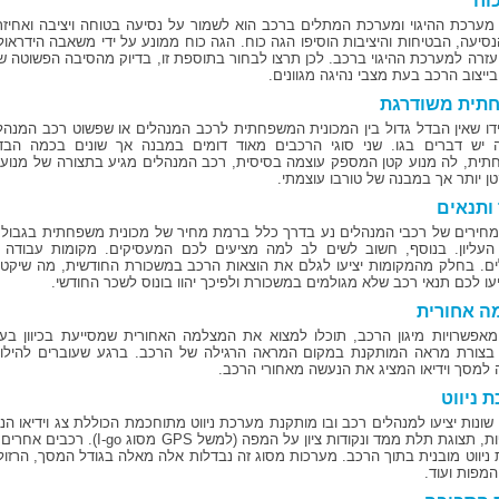
וח
מערכת ההיגוי ומערכת המתלים ברכב הוא לשמור על נסיעה בטוחה ויציבה ואחיז
סיעה, הבטיחות והיציבות הוסיפו הגה כוח. הגה כוח ממונע על ידי משאבה הידראול
עזרה למערכת ההיגוי ברכב. לכן תרצו לבחור בתוספת זו, בדיוק מהסיבה הפשוטה ש
ייצוב הרכב בעת מצבי נהיגה מגוונים.
תית משודרגת
ידו שאין הבדל גדול בין המכונית המשפחתית לרכב המנהלים או שפשוט רכב המנהל
יש דברים בגו. שני סוגי הרכבים מאוד דומים במבנה אך שונים בכמה הבד
טן יותר אך במבנה של טורבו עוצמתי.
ותנאים
העליון. בנוסף, חשוב לשים לב למה מציעים לכם המעסיקים. מקומות עבודה שו
ם. בחלק מהמקומות יציעו לגלם את הוצאות הרכב במשכורת החודשית, מה שיקטי
יעו לכם תנאי רכב שלא מגולמים במשכורת ולפיכך יהוו בונוס לשכר החודשי.
ה אחורית
אפשרויות מיגון הרכב, תוכלו למצוא את המצלמה האחורית שמסייעת בכיוון ב
בצורת מראה המותקנת במקום המראה הרגילה של הרכב. ברגע שעוברים להילוך
למסך וידיאו המציג את הנעשה מאחורי הרכב.
 ניווט
שונות יציעו למנהלים רכב ובו מותקנת מערכת ניווט מתוחכמת הכוללת צג וידיאו ה
של מפות, תצוגת תלת ממד ונקודות צי
ניווט מובנית בתוך הרכב. מערכות מסוג זה נבדלות אלה מאלה בגודל המסך, הרזו
המפות ועוד.