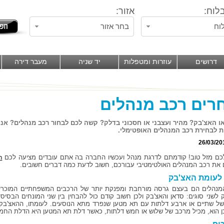
לוח:
אזור:
וח
בחר אזור
דרושים
עוזרות ומטפלות
יד שניה
מעבר דירה
רים רכב מנהלים
ו האצ'בק? מהיר ועצבני או חסכוני בדלק? קשה לכם לבחור רכב מנהלים? אנח
 לבחירת רכב המנהלים האופטימלי.
26/03/20
כם מזל טוב! קודמתם לדרגת מנהל ועכשיו החברה בה אתם עובדים מציעה לכם
ר
 את רכב המנהלים האולטימטיבי עבורכם, חשוב לדעת כמה דברים חשובים.
לעומת האצ'בק
מנהלים הם בעצם גרסה מורחבת ומפנקת יותר של הרכבים המשפחתיים המוכרי
לשני סוגים: סדאן והאצ'בק ולכן חשוב קודם כול להבחין בין שני המונחים הבסיסי
ל שתיים או ארבע דלתות עם תא מטען שנפרד מתא הנוסעים. לעומתו, ההאצ'בק (ה
ן הוא, מכיל מרכב של שלוש או חמש דלתות, כאשר דלת תא המטען היא הדלת החמי