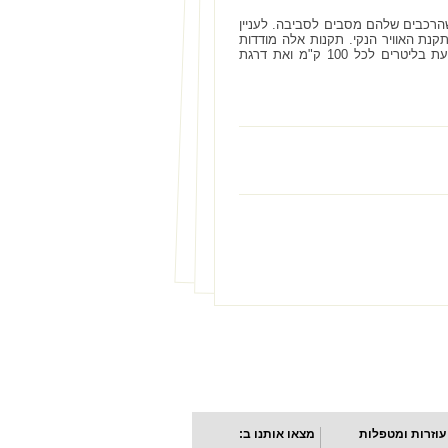
ר שהרכבים שלהם מסבים לסביבה. לעניין
של: תקן 3EC/2014. תקנה אחרת נקראת תקנת האוויר הנקי. תקנות אלה מודדות
את כל הפרמטרים של הרכב: המנוע, תיבת ההילוכים, כוחות סוס, צריכת הדלק הממוצעת בליטרים לכל 100 ק"מ ואת דרגת
עוזרות ומטפלות
מצאו אותנו ב: