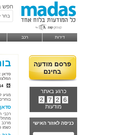
חפש ב
בחר ל
דירות
רכב
בוח
סדאן א
המלצות
14
כרגע באתר
מגיע ל
2
,
7
2
6
בוחרים
מודעות
סדאן 
רכבי ה
מתחלק 
כניסה לאזור האישי
מרכב ש
כשמו כ