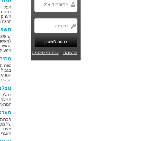
הגה כ
תפקיד 
רמת הנ
מעניק 
ההגה וב
משפח
יש שיג
למעשה 
מנוע ק
הרשמה
שכחתי סיסמה
מחיר 
בגבול 
המנהלי
יש שיצ
מצלמ
כחלק מ
מגיעה 
המראה 
מערכת
חברות 
מערכת 
מאגרי 