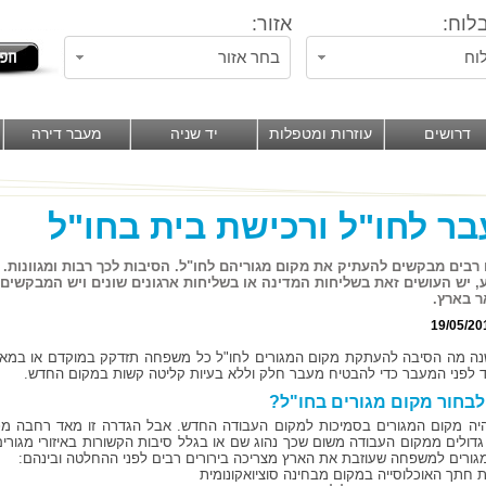
לוח:
אזור:
וח
בחר אזור
דרושים
עוזרות ומטפלות
יד שניה
מעבר דירה
ר לחו"ל ורכישת בית בחו"ל
רבים מבקשים להעתיק את מקום מגוריהם לחו"ל. הסיבות לכך רבות ומגוונות. 
, יש העושים זאת בשליחות המדינה או בשליחות ארגונים שונים ויש המבקשים 
 בארץ.
19/05/20
ה מה הסיבה להעתקת מקום המגורים לחו"ל כל משפחה תזדקק במוקדם או במאו
ד לפני המעבר כדי להבטיח מעבר חלק וללא בעיות קליטה קשות במקום החדש.
לבחור מקום מגורים בחו"ל?
היה מקום המגורים בסמיכות למקום העבודה החדש. אבל הגדרה זו מאד רחבה מכי
גדולים ממקום העבודה משום שכך נהוג שם או בגלל סיבות הקשורות באיזורי מגור
גורים למשפחה שעוזבת את הארץ מצריכה בירורים רבים לפני ההחלטה ובינהם:
ת חתך האוכלוסייה במקום מבחינה סוציואקונומית