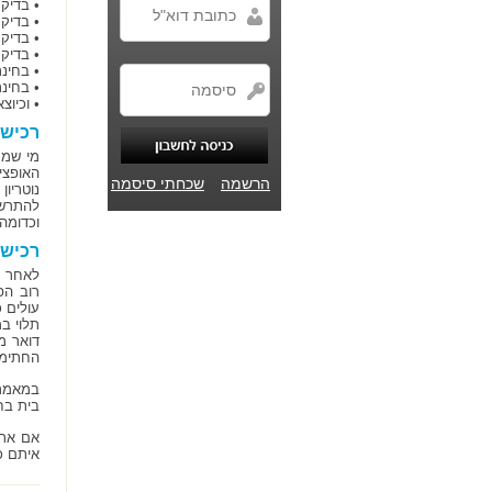
• בדיקת
• בדיק
• בדיק
• בדיק
• בחינ
• בחינת
• וכיוצ
רכישת
מי שמע
האופציו
הרשמה
שכחתי סיסמה
נוטריו
להתרשם
וכדומה.
רכישת
לאחר ש
רוב הפ
עולים 
תלוי ב
דואר מ
החתימה
במאמר 
בית בח
אם אתם
איתם כ