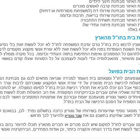
 האיזור מבחינת חינוך לילדים
ת האיזור מבחינת קרבה לאנשים מוכרים
ת האיזור מבחינת שירותי דת (למשפחות מסורתיות או דתיות)
ת האיזור מבחינת שירותי בריאות, תרבות וכדומה
ת האיזור מבחינת תשתית התחבורה
 האיזור מבחינת פיתוח עתידי שלו
א באלה
 בית בחו"ל מהארץ
וניין לרכוש בית בחו"ל טרם עזיבת המשפחה לחו"ל לא יוכל לעשות זאת בלי נסיעה
ת השונות העומדות בפניו ולא יוכל לעשות זאת ללא עזרת אנשי מקצוע מקומיים לרבות
ן לתרגום כל המסמכים ואימות החתימות בחוזה העתידי וכדומה. בכל מקרה מומלץ לנ
 מהאיזור, מהאוכלוסייה וכדי לענות לעצמכם על כל הסוגיות שעלו קודם בנושאי ה
 הבית בפועל
נסעתם לחו"ל ומצאתם בית העומד למכירה שנראה מתאים לכם גם מבחינת המיק
עולות לרכישת הבית מהארץ על ידי עזרת אנשי המקצוע ששכרתם לרבות עורך הדין
כסף אבל הם יוכלו להביא את תהליך רכישת הבית בחו"ל לסיומו המוצלח. יש להתכונ
מדינה שאליה אתם עוברים ובבירוקרטיה המקומית. את רוב הפעולות תוכלו לעשות 
יוחדים כאשר נוטריון מטעמכם יאמת עבורכם את אותנטיות המסמכים ויאשר לכם שמ
 הסופית על הסכם הרכישה של הבית בחו"ל.
מוסגר נוסיף שהיעזרות בשירותיו של נוטריון כרוכה בתשלום נפרד. לכן, בבואכם
ו"ל חשוב שתיקחו בחשבון גם את
ולהיערך לכך מראש.
שכר נוטריון
 עוברים לחו"ל למקום שיש לכם מכרים או חברים מהארץ תוכלו להיעזר בהם בכל
יצד לעשות זאת בדרך הנוחה והקצרה ביותר, וכן אודות המחירים, הבירוקרטיה ואנשי