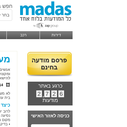
חפש ב
בחר ל
דירות
רכב
מעב
אנשים 
ומקצוע
להישאר
כרגע באתר
14
2
,
7
2
6
לא משנ
בית עו
מודעות
כיצד 
לרוב י
כניסה לאזור האישי
נסיעה 
מקום מ
• בדיק