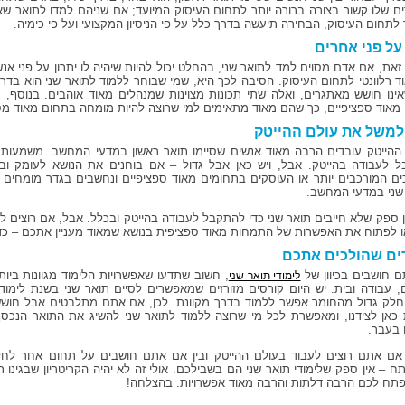
ים שלו קשור בצורה ברורה יותר לתחום העיסוק המיועד; אם שניהם למדו לתואר שאי
 לתחום העיסוק, הבחירה תיעשה בדרך כלל על פי הניסיון המקצועי ועל פי כימיה.
 על פני אחרים
זאת, אם אדם מסוים למד לתואר שני, בהחלט יכול להיות שיהיה לו יתרון על פני א
ד רלוונטי לתחום העיסוק. הסיבה לכך היא, שמי שבוחר ללמוד לתואר שני הוא בד
אינו חושש מאתגרים, ואלה שתי תכונות מצוינות שמנהלים מאוד אוהבים. בנוסף, 
מאוד ספציפיים, כך שהם מאוד מתאימים למי שרוצה להיות מומחה בתחום מאוד מס
למשל את עולם ההייטק
ההייטק עובדים הרבה מאוד אנשים שסיימו תואר ראשון במדעי המחשב. משמעות ה
 לעבודה בהייטק. אבל, ויש כאן אבל גדול – אם בוחנים את הנושא לעומק ו
ם המורכבים יותר או העוסקים בתחומים מאוד ספציפיים ונחשבים בגדר מומחים
שני במדעי המחשב.
ין ספק שלא חייבים תואר שני כדי להתקבל לעבודה בהייטק ובכלל. אבל, אם רוצים 
או לפתוח את האפשרות של התמחות מאוד ספציפית בנושא שמאוד מעניין אתכם – כדא
ים שהולכים אתכם
 חושבים בכיוון של
, חשוב שתדעו שאפשרויות הלימוד מגוונות ביות
לימודי תואר שני
ם, עבודה ובית. יש היום קורסים מזורזים שמאפשרים לסיים תואר שני בשנת לימודי
 חלק גדול מהחומר אפשר ללמוד בדרך מקוונת. לכן, אם אתם מתלבטים אבל חוששי
כאן לצידנו, ומאפשרת לכל מי שרוצה ללמוד לתואר שני להשיג את התואר הנכסף
 בעבר.
 אם אתם רוצים לעבוד בעולם ההייטק ובין אם אתם חושבים על תחום אחר לחל
ח – אין ספק שלימודי תואר שני הם בשבילכם. אולי זה לא יהיה הקריטריון שבגינו ת
פתח לכם הרבה דלתות והרבה מאוד אפשרויות. בהצלחה!