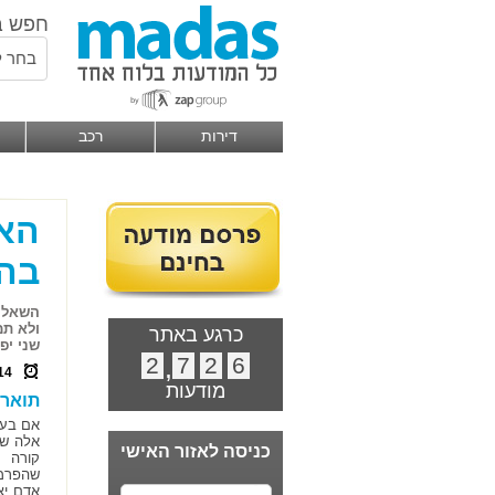
חפש ב
בחר ל
דירות
רכב
האם
בהי
השאלה 
ולא תמ
כרגע באתר
שני יפ
2
,
7
2
6
14
מודעות
תואר 
אם בעב
אלה שב
כניסה לאזור האישי
קורה מ
שהפרמט
אדם יצ