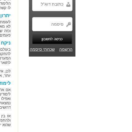
הלימוד
לו קשר
יתרון
לעומת 
לא מאו
וכזה ש
פעמים 
ניקח 
הרשמה
שכחתי סיסמה
בעולם 
להתקבל
המערכי
לתואר 
לכן, א
יותר, 
לימוד
אם אתם
לימודי
ואפילו
נמצאת 
דרושים
אז בין
ולהתפת
שהוא י