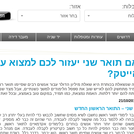
לוח:
אזור:
וח
בחר אזור
דרושים
עוזרות ומטפלות
יד שניה
מעבר דירה
 תואר שני יעזור לכם למצוא ע
יטק?
שנשאלת בכותרת היא שאלת מיליון הדולר עבור אנשים רבים שסיימו תואר ראש
יד מתחשק להם לאייש שוב את ספסל הלימודים למשך כשנתיים, אבל מצד שני 
תח להם יותר דלתות. האמת נמצאת, כמו תמיד, במקום טוב באמצע, ובכל זאת 
21/10/20
שני – התואר הראשון החדש
ר לימודי תואר ראשון נחשבו לשיא מסוים שחשוב לכבוש כדי להיות בעלי יתרון רב ע
חרו לא ללמוד בכל מה שקשור לקבלה לעבודה, הרי שהיום זה כבר לא מספיק. ז
שום שהיום יותר ויותר אנשים בוחרים בלימודים אקדמאיים לתואר ראשון, כ
ר הזה כבר הפסיק להיות כל כך חשוב כקריטריון לקבלה לעבודה. אם מנהל כו
טרך לבחור בין שני אנשים שסיימו תואר ראשון, הוא יבחר, בדרך כלל, באדם שתחו