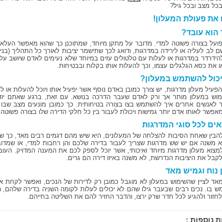
בכל מצב ובכל גיל?
 את פעולת המעלון!
 הוא עובד?
פועל בצורה פשוטה למדי. מדובר על מתקן מיוחד, שמתוכנן כך שהוא מאפשר העלא
 לב לעליה או לירידה במדרגות, ודואג לכך שתישמר יציבות לאורך כל התהליך (בניגו
להידרדר במדרגות או לעלות עם טלטולים עזים במיוחד שלא נעימים לאדם שיושב על
ו את כסא הגלגלים עצמו, וכך להעלות אותו בקלות ובבטיחות.
יכול להשתמש במעלון?
הפעיל מעלון מדרגות, יש צורך כמובן באדם נוסף אשר יפעיל אותו ויוכל להעלות או ל
מוש במעלון מותר אך ורק לאדם שעבר הדרכה בנושא. עם זאת, ברגע שאתם יוד
 לאנשים אחרים איך להשתמש בצו בצורה בטיחותית. כך כמובן מונעים מצב שבו 
אפשר לאותו אדם יותר גמישות ויכולת לעבור בין כל חלקי הדירה שלו בצורה פשוטה ו
ים לכל סוגי המדרגות
הבין שאחת הסיבות להצלחה של המעלונים, היא שיש מהם דגמים רבים מאד, כך שה
מצוא מעלון מדרגות מיוחד ואיכותי, אשר יוכל לספק לכם את המענה המדויק. העו
לקבל את היציבות הנדרשת, לא משנה באיזו דירה הם גרים.
 נוח וגמיש מאד
אד לציין שהשימוש במעלון לא מוגבל כמובן רק לדירות של הנכים, ואפשר לקחת א
 בו. נכים רבים שבעבר גילו שהם לא יכולים לעלות לקומה השניה בדירה שלהם, 
 לחזור ולהגיע לכל חדר שרק ירצו, והדבר החזיר להם את השליטה בחייהם.
ת נוספות :