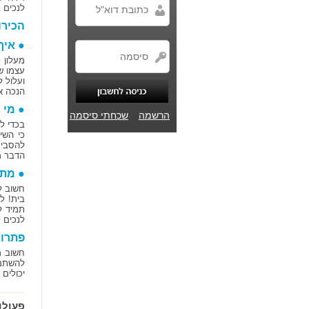
לנכים 
הכירו
● איך
מעלון 
עצמו שם
ועלול 
הנכה א
● מי 
הרשמה
שכחתי סיסמה
בכדי ל
כי השי
להסביר
הדבר מ
● מתא
חשוב ל
תמיד ל
לנכים 
פתרון
חשוב מ
להשתמש
יכולים
פעולו