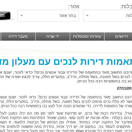
לוח:
אזור:
וח
בחר אזור
דרושים
עוזרות ומטפלות
יד שניה
מעבר דירה
מות דירות לנכים עם מעלון מד
יבט החשוב מאד בהתאמה של הדירה עבור אנשים נכים? כדאי לזכור, ישנם אנ
 לנכים בשל תאונה, בשל מחלה, וכיו"ב. במקרים הללו, צריך לבצע שורה של ה
נוע בה בחופשיות רבה ככל הניתן.
27/11/20
יבט החשוב מאד בהתאמה של הדירה עבור אנשים נכים? כדאי לזכור, ישנם אנשי
שר לא נולדו נכים ונהפכו לנכים בשל תאונה, בשל מחלה, וכיו"ב. במקרים הללו, צרי
ורה של התאמות לדירה, כדי שהאדם הנכה יוכל לנוע בה בחופשיות רבה ככל הניתן.
ורל, ובדירות רבות של נכים, יש מדרגות שעד לפני זמן מה הם יכלו כמובן לעלו
בהם בקלות - אלא שכעת יש להם קושי. כמובן שאחד הפתרונות הוא התקנת מעלית
דובר על התקנה יקרה במיוחד, ואפילו עם המימון של הביטוח הלאומי, זו הוצא
מתקשים לעמוד בה. במקום זה, יש דרך אחת, נהדרת נוחה ופשוטה להתאים אית
נכים, וזאת בעזרת כלי שנקרא
מדרגות. איך הכלי הזה פועל וכיצד הוא יכול לעזו
מעלון