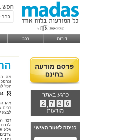
חפש ב
בחר ל
דירות
רכב
התא
מהו הה
ונהפכו
יוכל ל
כרגע באתר
14
2
,
7
2
6
מהו הה
רבים א
מודעות
לבצע ש
רצה הג
ולרדת 
כניסה לאזור האישי
אלא שמ
שרבים 
דירה ל