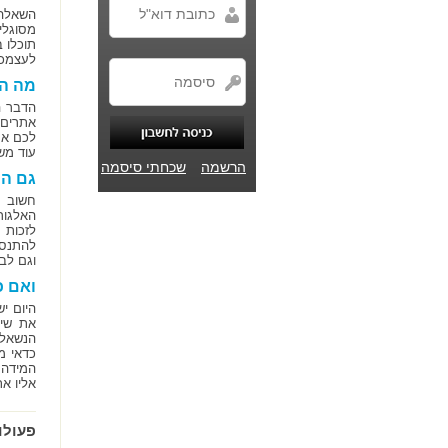
השאלה
מסוגלי
תוכלו 
לעצמכם
מה המ
הדבר ה
אתרים?
לכם את
עוד מש
הרשמה
שכחתי סיסמה
גם הה
חשוב ל
האלגור
לזכות 
להתנסו
וגם לב
ואם כ
היום י
את שיר
הנשאלת
כדאי מ
המידה 
אליו א
פעולו