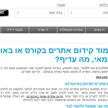
לוח:
אזור:
וח
בחר אזור
דרושים
עוזרות ומטפלות
יד שניה
מעבר דירה
וד קידום אתרים בקורס או באופ
אי, מה עדיף?
תלבטים מה ללמוד, במה לעסוק, באיזה תחום לעבוד ומה המקצוע אותו הכי כד
פוש ברשת, הופיע לו תחום נוסף בארץ ובעולם – קידום אתרים.
30/11/20
 אתרים ושיווק באינטרנט
רבים מוצאים בקידום אתרים עניין רב, אותו הם מעוניינים להפוך למקצוע או לתחבי
ת יותר עומק ובשר. על מנת להגיע לשם, יש צורך בידע, והרבה ממנו, ולכן רבי
 ללכת לקורס או בית ספר עבור
, ויש כאלה שמעדיפי
קידום אתרים ושיווק באינטרנט
בעצמם. מתלבטים? אנו מקווים שהמאמר הבא יעזור לכם להחליט.
ה אני מסוגל ללמוד לבד