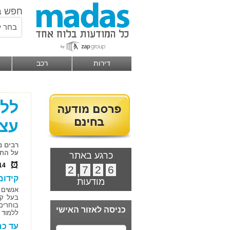
חפש ב
בחר ל
דירות
רכב
ללמ
עצמ
רבים מ
על החי
כרגע באתר
14
2
,
7
2
6
קידום
מודעות
אנשים 
בעל קצ
בוחרים
כניסה לאזור האישי
ללמוד 
עד כמ