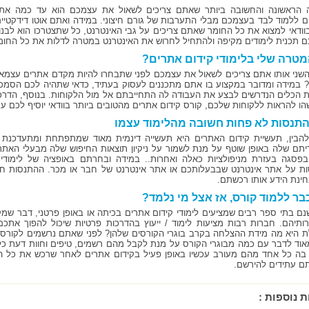
 הראשונה והחשובה ביותר שאתם צריכים לשאול את עצמכם הוא עד כמה את
ם ללמוד לבד בעצמכם מבלי התערבות של גורם חיצוני. במידה ואתם אוטו דידקטיים
בוודאי למצוא את כל החומר שאתם צריכים על גבי האינטרנט, כל שתצטרכו הוא לבנו
 תכנית לימודים מקיפה ולהתחיל לחרוש את האינטרנט במטרה לדלות את כל החומר
טרה שלי בלימודי קידום אתרים?
שני אותו אתם צריכים לשאול את עצמכם לפני שתבחרו להיות מקדם אתרים עצמאי
 במידה ומדובר במקצוע בו אתם מתכננים לעסוק בעתיד, כדאי שתהיה לכם הסמכה מ
 הכלים הנדרשים לבצע את העבודה לה התחייבתם אל מול הלקוחות. בנוסף, הדרכה 
הו להראות ללקוחות שלכם, קורס קידום אתרים מהטובים ביותר בוודאי יוסיף לכם ער
תנסות לא פחות חשובה מהלימוד עצמו
הבין, תעשיית קידום האתרים היא תעשייה דינמית מאוד שמתפתחת ומתעדכנת בכ
יתם שלה באופן שוטף על מנת לשמור על ניקיון תוצאות החיפוש שלה מבעלי האת
בפסגה בעזרת מניפולציות כאלה ואחרות.. במידה ובחרתם באופציה של לימודי ק
ת על אתר אינטרנט שבבעלותכם או אתר אינטרנט של חבר או מכר. ההתנסות חש
חינת הידע אותו רכשתם.
בר ללמוד קורס, אז אצל מי נלמד?
שנם בתי ספר רבים שמציעים לימודי קידום אתרים בכיתה או באופן פרטני, דבר ש
ותיהם. חברות רבות מציעות לימוד / ייעוץ בהדרכות פרטיות שיכול להפוך את
 היא מה מידת ההצלחה בקרב בוגרי הקורסים שלהן? לפני שאתם נרשמים לקורס כ
אוד לדבר עם כמה מבוגרי הקורס על מנת לקבל מהם רשמים, טיפים וחוות דעת כל
בה כל אחד מהם מעורב עכשיו באופן פעיל בקידום אתרים לאחר שרכש את כל 
תם עתידים להירשם.
ת נוספות :