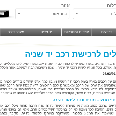
לוח:
אזור:
וח
בחר אזור
דרושים
עוזרות ומטפלות
יד שניה
מעבר דירה
ים לרכישת רכב יד שניה
ציבור הנהגים בארץ מעדיף לרכוש רכב יד שניה יקב מערך שיקולים כלכליים, כג
. אולם, בכל הנוגע לשוק רכבי יד שניה, ישנה חשיבות רבה למעקב אחר הכלל
03/03/20
ם של רכבים בארץ בשוק רכבי היד השניה נע בין כמה אלפי שקלים בודדים לכמה מ
שקובעים את ערכו של הרכב ומאפשרים לכם הרוכשים לדעת כמה שווה הרכב שאתם 
ספקים לנו מידע בסיסי על הרכב שלפנינו לפי השנה, הקילומטראז' שעבר והדג
 משתנים נוספים, רבים מאוד, הקובעים האם הרכב שלפנינו הוא גרוטאה או שמדובר
חיי מנוע – מונית ורכב לימוד נהיגה
יודעים שרכב מנהג מונית או ממורה ללימוד נהיגה שווה הרבה פחות מכל רכב אח
ם זהים. הסיבה לכך נעוצה לא רק במספר הקילומטרים הרב, אלא גם באופי הנהיג
שמעמיד את המנוע בסכנה. כשמדובר במורים ללימודי נהיגה, מדובר בנהגי