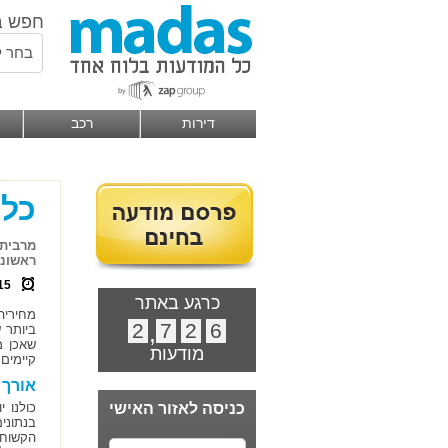
חפש ב
בחר ל
דירות
רכב
כלל
מרבית 
ראשונה
15
כרגע באתר
מחיריה
2
,
7
2
6
ביותר 
שאכן מ
מודעות
קיימים
אורך 
כניסה לאזור האישי
כולנו 
בנתוני
הקשוח 