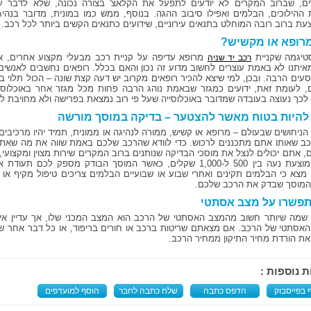
ם, שברוב המקרים לא יודעים לתפעל את הקלאצ' בצורה נכונה, שלא לדבר ע
ההילוכים, הבלמים ואפילו סיבוב ההגה. בנוסף, ממש כמו במונית, מדובר בנהיג
ת ברוב רובה המוחלט בתנאים עירוניים, שידועים כתנאים הקשים ביותר לכל רכב.
רופא או מקשיש?
טיגמה שקניית
מרופא עדיפה על קניית רכב מבעלי מקצוע אחרים, א
רכב יד שניה
איתנו לא באמת עוצרים לחשוב מדוע זה נכון והאם בכלל. רופאים נחשבים לאנשים ש
סעים הרבה. ובכן, למי שיצא להכיר רופאים מקרוב יש דעה קצת שונה – הכול תלוי 
, לעומת זאת, ידועים כמגזר שבאמת נוהג הרבה פחות מכל מגזר אחר באוכלוסייה
לכך נעוצה בעובדה שמדובר באוכלוסייה שעל פי רוב נמצאת בפרישה ולא מחויבת לעב
להיות בטוח מאשר להצטער – בדיקה במוסך מורשה
הניחושים שבעולם – מרופא או קשיש, ממורה לנהיגה או ממונית, תמיד יהיו מרכיבים 
ב שאותו אתם מתכננים לרכוש. כדי לוודא שהרכב שלכם באמת שווה את מה שאתם
ם, אתם יכולים לנצל את מוסכי הבדיקה שנותנים ברוב המקרים שירות מצוין ומקצוע
רכב ממוצעת נעה בין 500 ל-1,000 שקלים, כאשר המוסך הבודק מספק
מצא כי הבלמים תקינים ואחרי שבוע או שבועיים הבלמים צריכים טיפול מקיף א
המוסך שבדק את הרכב שלכם.
פשרו על מצב אסתטי
ן שמה שיותר חשוב מהמצב האסתטי של הרכב הוא המצב המכני שלו, אך עדיין אי
אסתטי של הרכב. אם מצאתם שריטות ברכב או חורים בריפוד, או כל דבר אחר שע
את הורדת מחיר התיקון ממחיר הרכב.
ת נוספות :
 בפייסבוק
הדפס כתבה
שלח כתבה לחבר
הוסף למועדפים