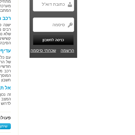
מתחילי
מערכת 
המתבצע
רכב מ
ישנה ס
רבים מ
שלא נו
קשישים
הסיבה 
הרשמה
שכחתי סיסמה
עדיף 
עם כל 
של הרכ
חודשיי
המוסך 
חשבון 
אל תת
זה נכו
המצב ה
לדרוש 
פעולו
שיתוף