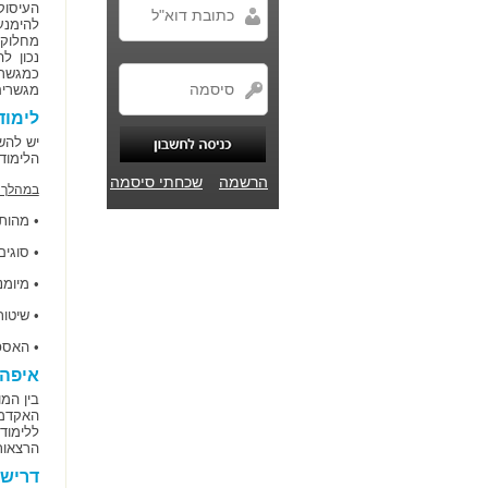
העיסוק
להימנע
מחלוקו
נכון ל
כמגשר.
מגשרים
לימוד
יש להשלים 
הלימודי
הרשמה
שכחתי סיסמה
במהלך ה
• מהות
• סוגים
• מיומנ
• שיטות
• האספ
איפה 
בין המ
האקדמי
הרצאות
דרישו