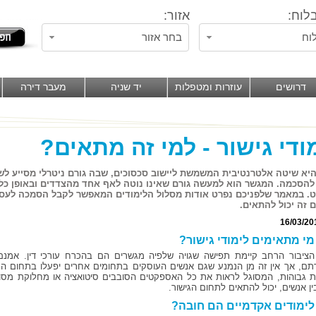
לוח:
אזור:
וח
בחר אזור
דרושים
עוזרות ומטפלות
יד שניה
מעבר דירה
ודי גישור - למי זה מתאים?
היא שיטה אלטרנטיבית המשמשת ליישוב סכסוכים, שבה גורם ניטרלי מסייע ל
להסכמה. המגשר הוא למעשה גורם שאינו נוטה לאף אחד מהצדדים ובאופן כלל
 במאמר שלפניכם נפרט אודות מסלול הלימודים המאפשר לקבל הסמכה לעסוק 
ם זה יכול להתאים.
16/03/20
מי מתאימים לימודי גישור?
ציבור הרחב קיימת תפישה שגויה שלפיה מגשרים הם בהכרח עורכי דין. אמנם
ם, אך אין זה מן הנמנע שגם אנשים העוסקים בתחומים אחרים יפעלו בתחום הגי
 גבוהות, המסוגל לראות את כל האספקטים הסובבים סיטואציה או מחלוקת מסוימ
ין אנשים, יכול להתאים לתחום הגישור.
ימודים אקדמיים הם חובה?