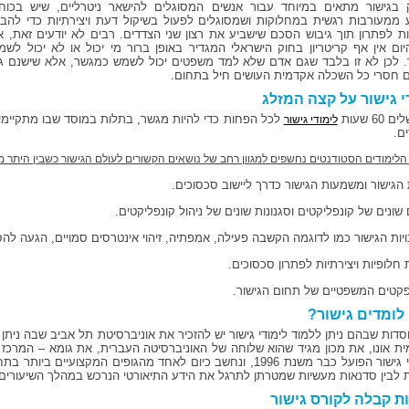
 בגישור מתאים במיוחד עבור אנשים המסוגלים להישאר ניטרליים, שיש בכוח
 ממעורבות רגשית במחלוקות ושמסוגלים לפעול בשיקול דעת ויצירתיות כדי להבי
ת לפתרון תוך גיבוש הסכם שישביע את רצון שני הצדדים. רבים לא יודעים זאת, א
היום אין אף קריטריון בחוק הישראלי המגדיר באופן ברור מי יכול או לא יכול לשמ
 לכן לא זו בלבד שגם אדם שלא למד משפטים יכול לשמש כמגשר, אלא שישנם ג
 חסרי כל השכלה אקדמית העושים חיל בתחום.
י גישור על קצה המזלג
60 שעות
לכל הפחות כדי להיות מגשר, בתלות במוסד שבו מתקיימי
לימודי גישור
ם.
לימודים הסטודנטים נחשפים למגוון רחב של נושאים הקשורים לעולם הגישור כשבין היתר מ
 הגישור ומשמעות הגישור כדרך ליישוב סכסוכים.
 שונים של קונפליקטים וסגנונות שונים של ניהול קונפליקטים.
ויות הגישור כמו לדוגמה הקשבה פעילה, אמפתיה, זיהוי אינטרסים סמויים, הגעה להס
 חלופיות ויצירתיות לפתרון סכסוכים.
קטים המשפטיים של תחום הגישור.
לומדים גישור?
וסדות שבהם ניתן ללמוד לימודי גישור יש להזכיר את אוניברסיטת תל אביב שבה ניתן 
ת אונו, את מכון מגיד שהוא שלוחה של האוניברסיטה העברית, את גומא – המרכז הי
ללימודי גישור הפועל כבר משנת 1996, ונחשב כיום לאחד מהגופים המקצוע
 לבין סדנאות מעשיות שמטרתן לתרגל את הידע התיאורטי הנרכש במהלך השיעורים.
ת קבלה לקורס גישור