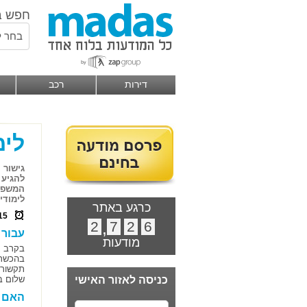
חפש ב
בחר ל
דירות
רכב
לימ
גישור 
להגיע 
המשפט.
לימודי
כרגע באתר
15
2
,
7
2
6
עבור 
מודעות
בקרב ה
בהכשרת
תקשורת
כניסה לאזור האישי
שלום ב
האם ל