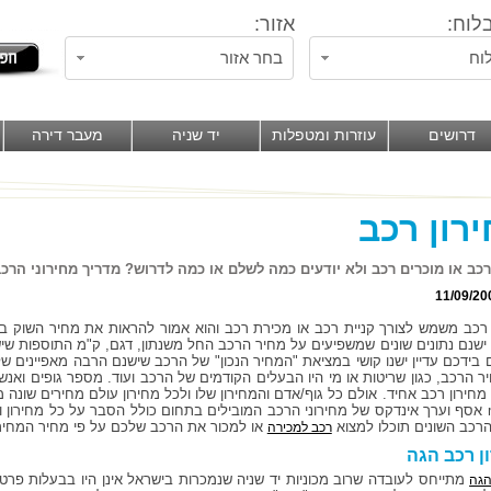
לוח:
אזור:
וח
בחר אזור
דרושים
עוזרות ומטפלות
יד שניה
מעבר דירה
רון רכב
רכב או מוכרים רכב ולא יודעים כמה לשלם או כמה לדרוש? מדריך מחירוני הרכב של 
11/09/20
 רכב משמש לצורך קניית רכב או מכירת רכב והוא אמור להראות את מחיר השוק 
 ישנם נתונים שונים שמשפיעים על מחיר הרכב החל משנתון, דגם, ק"מ התוספות שיש
 בידכם עדיין ישנו קושי במציאת "המחיר הנכון" של הרכב שישנם הרבה מאפיינים ש
ר הרכב, כגון שריטות או מי היו הבעלים הקודמים של הרכב ועוד. מספר גופים וא
 מחירון רכב אחיד. אולם כל גוף/אדם והמחירון שלו ולכל מחירון עולם מחירים שו
madas אסף וערך אינדקס של מחירוני הרכב המובילים בתחום כולל הסבר על כל מחירון ו
הרכב השונים תוכלו למצוא
או למכור את הרכב שלכם על פי מחיר המחירון בלו
רכב למכירה
ן רכב הגה
מתייחס לעובדה שרוב מכוניות יד שניה שנמכרות בישראל אינן היו בבעלות פר
הגה