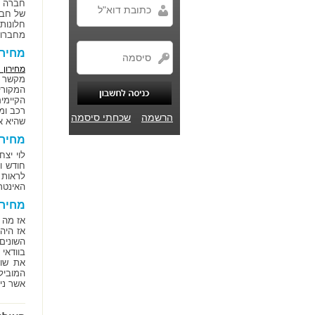
חברה ל
של חבר
חלונות
מחברות 
מחירו
מחירון 
מקשר ל
המקורי
הקיימי
רכב ומ
הרשמה
שכחתי סיסמה
שהיא א
מחירו
לוי יצ
חודש ו
לראות 
האינטרנ
מחיר 
אז מה 
אז היה
בוודאי
את שוו
המובילי
אשר ני