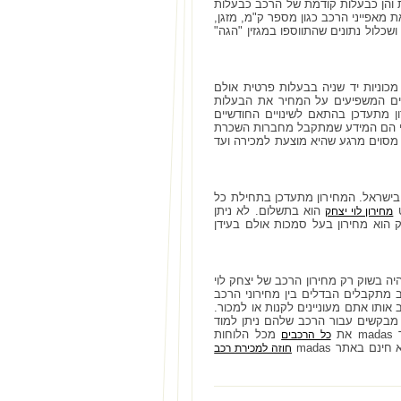
 והן כבעלות קודמת של הרכב כבעלות
מאפייני הרכב כגון מספר ק"מ, מזגן,
שכלול נתונים שהתווספו במגזין "הגה"
כוניות יד שניה בבעלות פרטית אולם
ים המשפיעים על המחיר את הבעלות
 מתעדכן בהתאם לשינויים החודשיים
רי הם המידע שמתקבל מחברות השכרת
ם מסוים מרגע שהיא מוצעת למכירה ועד
 בישראל. המחירון מתעדכן בתחילת כל
ט
הוא בתשלום. לא ניתן
מחירון לוי יצחק
 הוא מחירון בעל סמכות אולם בעידן
יה בשוק רק מחירון הרכב של יצחק לוי
ב מתקבלים הבדלים בין מחירוני הרכב
וג הרכב אותו אתם מעוניינים לקנות או למכור.
 מבקשים עבור הרכב שלהם ניתן למוד
ת
מכל הלוחות
כל הרכבים
נם באתר madas
חוזה למכירת רכב