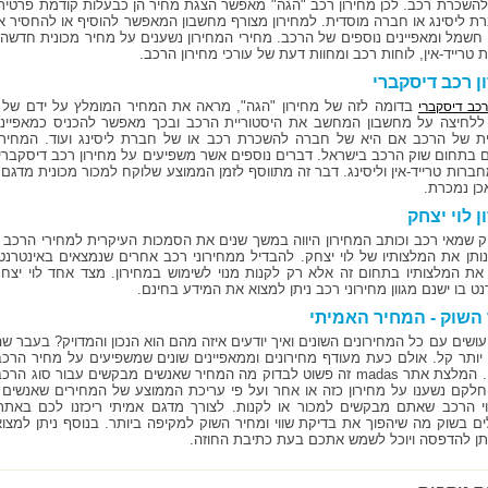
השכרת רכב. לכן מחירון רכב "הגה" מאפשר הצגת מחיר הן כבעלות קודמת פרטית
ת ליסינג או חברה מוסדית. למחירון מצורף מחשבון המאפשר להוסיף או להחסיר את 
 חשמל ומאפיינים נוספים של הרכב. מחירי המחירון נשענים על מחיר מכונית חדשה ו
טרייד-אין, לוחות רכב ומחוות דעת של עורכי מחירון הרכב.
ן רכב דיסקברי
בדומה לזה של מחירון "הגה", מראה את המחיר המומלץ על ידם של מ
רכב דיסקברי
לחיצה על מחשבון המחשב את היסטוריית הרכב ובכך מאפשר להכניס כמאפיינ
ת של הרכב אם היא של חברה להשכרת רכב או של חברת ליסינג ועוד. המחירון
ם בתחום שוק הרכב בישראל. דברים נוספים אשר משפיעים על מחירון רכב דיסקב
חברות טרייד-אין וליסינג. דבר זה מתווסף לזמן הממוצע שלוקח למכור מכונית מדג
כן נמכרת.
ן לוי יצחק
חק שמאי רכב וכותב המחירון היווה במשך שנים את הסמכות העיקרית למחירי הרכב
נותן את המלצותיו של לוי יצחק. להבדיל ממחירוני רכב אחרים שנמצאים באינטרנ
את המלצותיו בתחום זה אלא רק לקנות מנוי לשימוש במחירון. מצד אחד לוי יצחק
ט בו ישנם מגוון מחירוני רכב ניתן למצוא את המידע בחינם.
השוק - המחיר האמיתי
עושים עם כל המחירונים השונים ואיך יודעים איזה מהם הוא הנכון והמדויק? בעבר שה
 יותר קל. אולם כעת מעודף מחירונים וממאפיינים שונים שמשפיעים על מחיר הרכ
השונים. המלצת אתר madas זה פשוט לבדוק מה המחיר שאנשים מבקשים עבור ס
 חלקם נשענו על מחירון כזה או אחר ועל פי עריכת הממוצע של המחירים שאנשים
י הרכב שאתם מבקשים למכור או לקנות. לצורך מדגם אמיתי ריכזנו לכם באתר madas א
ם בשוק מה שיהפוך את בדיקת שווי ומחיר השוק למקיפה ביותר. בנוסף ניתן למצוא חי
תן להדפסה ויוכל לשמש אתכם בעת כתיבת החוזה.