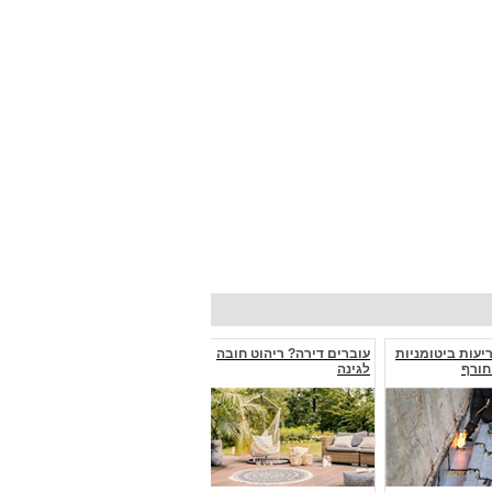
יעות ביטומניות
עוברים דירה? ריהוט חובה
חורף
לגינה