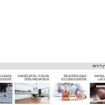
 דירות
 בטיחות
הבנת היסודות של
מה עדיף - פרקט למינציה
איטום ביר
ם ...
פוליסות ביטוח דירה
או פרקט מעץ מלא?
לקראת ה