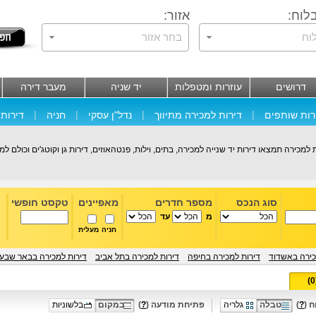
לוח:
אזור:
וח
בחר אזור
דרושים
עוזרות ומטפלות
יד שניה
מעבר דירה
|
|
|
|
רות שותפים
דירות למכירה מתיווך
נדל"ן עסקי
חניה
דירות 
למכירה תמצאו דירות יד שנייה למכירה, בתים, וילות, פנטהאוזים, דירות גן וקוטג'ים וכולם למ
סוג הנכס
מספר חדרים
מאפיינים
טקסט חופשי
מ
עד
חניה
מעלית
כירה באשדוד
דירות למכירה בחיפה
דירות למכירה בתל אביב
דירות למכירה בבאר שבע
 (
?
)
טבלה
גלריה
פתיחת מודעה (
?
)
במקום
בלשוניות