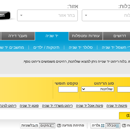
לוח:
אזור:
וח
בחר אזור
דרושים
עוזרות ומטפלות
יד שניה
מעבר דירה
|
|
|
י חשמל יד שניה
סלולר יד שניה
תינוקות / ילדים
מחשבים יד שנ
סוג הריהוט
טקסט חופשי
מיטות יד שניה
פינות אוכל יד שניה
ריהוט משרדי יד שניה
פוטון יד שניה
ריהוט לגינה
 (
?
)
טבלה
גלריה
פתיחת מודעה (
?
)
במקום
בלשוניות