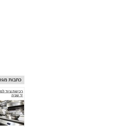
כתבות מגזין
רכישת ציוד למ
יד שניה