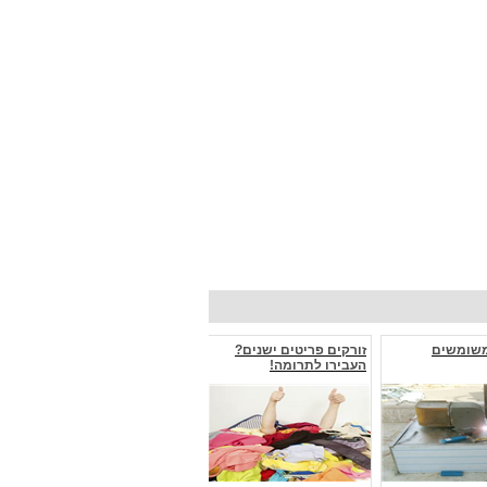
משומשים
זורקים פריטים ישנים?
העבירו לתרומה!