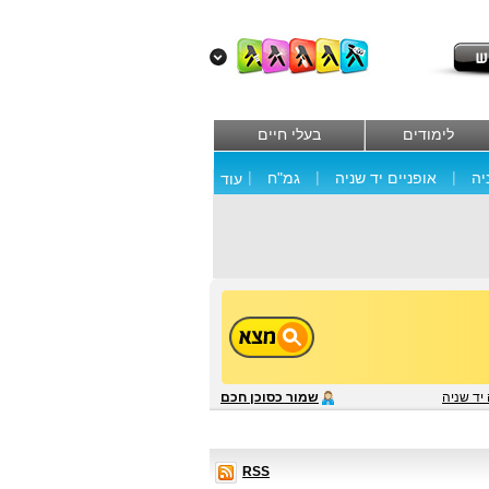
לימודים
בעלי חיים
|
|
|
יה
אופניים יד שניה
גמ"ח
עוד
 יד שניה
שמור כסוכן חכם
RSS