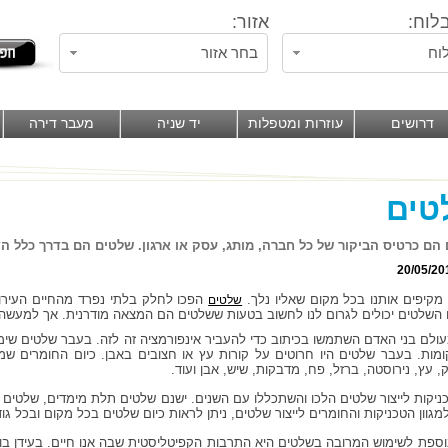
לוח:
אזור:
וח
בחר אזור
דרושים
עוזרות ומטפלות
יד שניה
מעבר דירה
טים
הם כרטיס הביקור של כל חברה, מותג, עסק או ארגון. שלטים הם בדרך כלל ה
20/05/20
מקיפים אותנו בכל מקום שאליו נלך.
הפכו לחלק בלתי נפרד מהחיים העירונ
שלטים
השלטים יכולים לגרום לנו לחשוב בטעות ששלטים הם המצאה מודרנית. אך למעשה
עולם בני האדם השתמשו בכיתוב כדי להעביר אינפורמציה זה לזה. בעבר שלטים שימשו
מות. בעבר שלטים היו חרוטים על קורות עץ או חצובים באבן. כיום החומרים שמה
 עץ, נירוסטה, ברזל, פח, מדבקות, שיש, אבן ועוד.
ניקות לייצור שלטים הלכו והשתכללו עם השנים. ישנם שלטים תלת מימדים, שלטים מו
מגוון הטכניקות והחומרים לייצור שלטים, ניתן לראות כיום שלטים בכל מקום ובכל גוד
וספת לשימוש המרובה בשלטים היא התרבות הקפיטליסטית שבה אנו חיים. בעידן בו