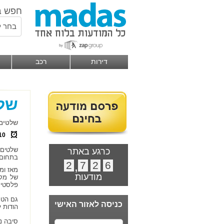
חפש ב
בחר ל
דירות
רכב
של
שלטים 
10
שלטים 
כרגע באתר
בתחום 
2
,
7
2
6
מאז ומ
מודעות
של מקו
פלסטיק,
גם הטכ
כניסה לאזור האישי
הודות ל
סיבה נ