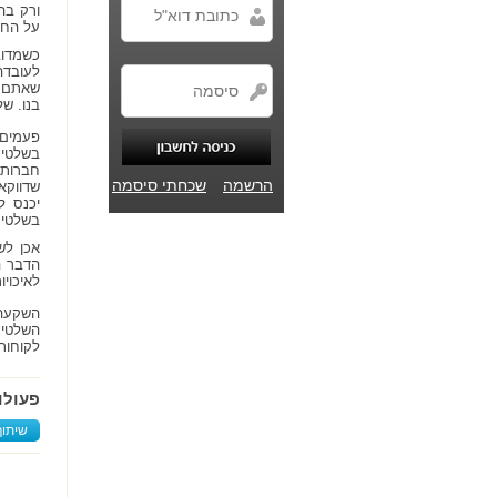
ורק בה
על החב
כשמדוב
לעובדה
שאתם מ
בנו. של
פעמים 
בשלטים
חברות,
הרשמה
שכחתי סיסמה
שדווקא
יכנס ל
בשלטים 
אכן לש
הדבר ה
לאיכוי
השקעה 
השלטים
לקוחות
פעולו
שיתוף