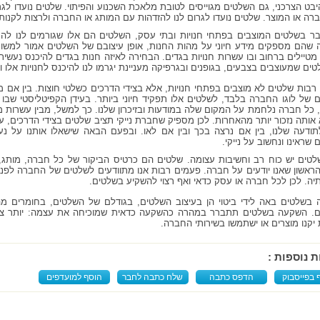
יבט הצרכני, גם השלטים מגוייסים לטובת מלאכת השכנוע והפיתוי. שלטים נועדו לגר
רה או המוצר. שלטים נועדו לגרום לנו להזדהות עם המותג או החברה ולרצות לקנות
ר בשלטים המוצבים בפתחי חנויות ובתי עסק, השלטים הם אלו שגורמים לנו להח
 שהם מספקים מידע חיוני על מהות החנות, אופן עיצובם של השלטים אמור למשו
טיילים ברחוב ובו עשרות חנויות בגדים. הבחירה לאיזה חנות בגדים להיכנס נעש
טים שמעוצבים בצבעים, בגופנים ובגרפיקה מעניינת יגרמו לנו להיכנס לחנויות אלו 
רבות שלטים לא מוצבים בפתחי חנויות, אלא בצידי הדרכים כשלטי חוצות. בין אם מ
 של לוגו החברה בלבד, לשלטים אלו תפקיד חיוני ביותר. בעידן הקפיטליסטי שבו
 כל חברה נלחמת על המקום שלה במודעות ובזיכרון שלנו. כך למשל, מבין עשרות מ
 אותה נזכור יותר מהאחרות. לכן מספיק שחברת נייקי תציב שלטים בצידי הדרכים, על 
תודעה שלנו, בין אם נרצה בכך ובין אם לאו. ובפעם הבאה שישאלו אותנו על נעל
שראינו ונחשוב על נייקי.
לטים יש כוח רב וחשיבות עצומה. שלטים הם כרטיס הביקור של כל חברה, מותג,
ראשון שאנו יודעים על חברה. פעמים רבות אנו מתוודעים לשלטים של החברה לפני ש
ותיה. לכן לכל חברה או עסק כדאי ואף רצוי להשקיע בשלטים.
בשלטים באה לידי ביטוי הן בעיצוב השלטים, בגודלם של השלטים, בחומרים מהם
. השקעה בשלטים תתברר במהרה כהשקעה כדאית שמוכיחה את עצמה: יותר צרכני
 יקנו מוצרים או ישתמשו בשירותי החברה.
ת נוספות :
 בפייסבוק
הדפס כתבה
שלח כתבה לחבר
הוסף למועדפים