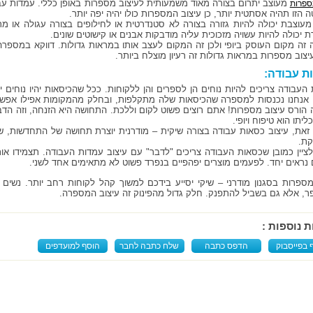
מעוצב יתרום בצורה מאוד משמעותית לעיצוב מספרות באופן כללי. עמדות עב
ספרות
הזו תהיה אסתטית יותר, כן עיצוב המספרות כולו יהיה יפה יותר.
עוצבת יכולה להיות גזורה בצורה לא סטנדרטית או לחילופים בצורה עגולה או מ
 יכולה להיות עשויה מזכוכית עליה מודבקות אבנים או קישוטים שונים.
זה מקום העוסק ביופי ולכן זה המקום לעצב אותו במראות גדולות. דווקא במספרה
 עיצוב מספרות במראות גדולות זה רעיון מוצלח ביותר.
ת עבודה:
 העבודה צריכים להיות נוחים הן לספרים והן ללקוחות. ככל שהכיסאות יהיו נוחים יו
אנחנו נכנסות למספרה שהכיסאות שלה מתקלפות, ובחלק מהמקומות אפילו אפשר ל
 הורס עיצוב מספרות! אתם רוצים פשוט לקום וללכת. התחושה היא הזנחה, וזה הד
יתו הוא טיפוח ויופי.
זאת, עיצוב כסאות עבודה בצורה שיקית – מודרנית יוצרת תחושה של התחדשות, 
ת.
לציין כמובן שכסאות העבודה צריכים "לדבר" עם עיצוב עמדות העבודה. תצמידו או
 נראים יחד. לפעמים מוצרים יפהפיים בנפרד פשוט לא מתאימים אחד לשני.
מספרות בסגנון מודרני – שיקי יסייע בידכם למשוך קהל לקוחות רחב יותר. נשי
, אלא גם בשביל להתפנק. חלק גדול מהפינוק זה עיצוב המספרה.
ת נוספות :
 בפייסבוק
הדפס כתבה
שלח כתבה לחבר
הוסף למועדפים