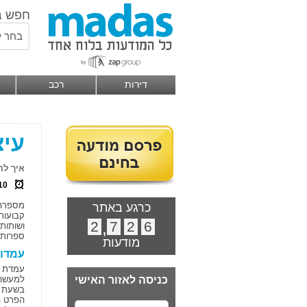
חפש ב
בחר ל
דירות
רכב
עיצ
איך לה
10
מספרה 
כרגע באתר
קבועות
2
,
7
2
6
ושותות
ספרות 
מודעות
עמדות
עמדת ה
כניסה לאזור האישי
למעשה 
בשעת פ
הפרט ה