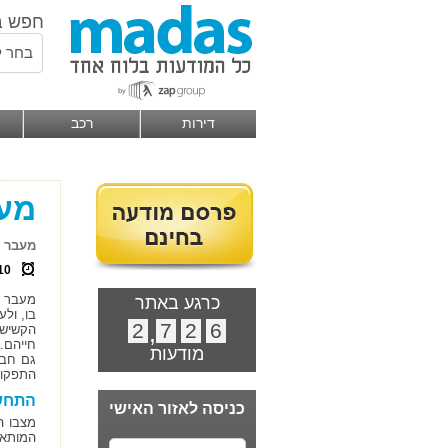
חפש ב
בחר ל
דירות
רכב
מעב
מעבר ל
10
מעבר ל
כרגע באתר
בו, ול
2
,
7
2
6
הקשיש 
חייהם.
מודעות
גם חבר
התפקודי
התחש
כניסה לאזור האישי
מצבו ה
המותאמ