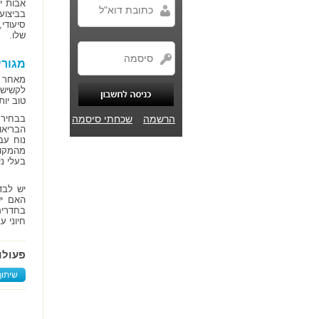
אבות י
בביצוע 
שלו.
מגורי
מאחר ו
לקשיש,
טוב יו
הרשמה
שכחתי סיסמה
בבחירת
הבריאו
נוח עב
מהמקום
בעלי ניס
יש לבד
האם יש
בחדרים
חיוני ע
פעולו
שיתוף