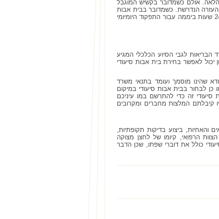
כן הלאה. אולם כשמדובר בקשיש המוגבל
 העזרה הנדרשת. כשמדובר בבית אבות
סיעודי, הצד הרפואי הוא החשוב והקריטי בבחירה, שכן הקשיש זקוק לעזרה פיזית הזמינה 24 שעות ביממה עבור התפקוד היומיומי
ד הבריאות לגבי הסיוע הכלכלי המגיע
 יכול לאפשר בחירת בית אבות סיעודי
ודא שהינו מוסמך ועומד בתנאי משרד
 כן לבחור בבית אבות סיעודי במיקום
 סיעודי זה כדי להתרשם במו עיניכם
ליו קיבלתם המלצות מחברים ומקרובים
ם והאחיות, ביצוע בדיקות תקופתיות,
צוות הרפואי, קיומו של לחצן מצוקה
עודי כולל את דוברי שפתו, שכן הדבר