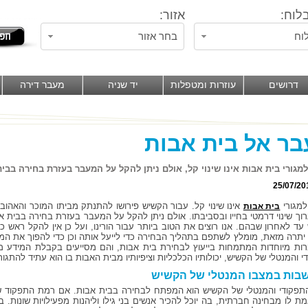
לוח:
אזור:
וח
בחר אזור
דרושים
עוזרות ומטפלות
יד שניה
מעבר דירה
ר אל בית אבות
מגורי בית אבות אינו שינוי קל, אולם ניתן להקל על המעבר בעזרת בחירה בבית
25/07/20
מגורי
אינו שינוי קל. עבור הקשיש פירושו להתנתק מביתו המוכר והאהוב, 
בית אבות
ערוך שינוי דרמטי בחייו ובסביבתו. אולם ניתן להקל על המעבר בעזרת בחירה בבית אב
עד לאחרון שבהם. אנו רוצים את הטוב ביותר עבור הורינו, ועל כן אין להקל ראש 
 יתרה מזאת, מומלץ לשתפם בתהליך הבחירה כדי לייעל אותה וכן כדי להפוך את המע
ות מיוחדות המתמחות בייעוץ לבחירת בית אבות, והם מסייעים בקבלת המידע מכ
 והמנטלי של הקשיש, יכולותיו הכלכליות וציפיותיו מבית האבות בו הוא עתיד להתגור
בות במצבו המנטלי של הקשיש
תפקודי והמנטלי של הקשיש הוא המפתח לבחירה בבית אבות. אם רמת התפקוד שלו
ת לו מבחינה חברתית, בה יוכל להכיר אנשים בני גילו וליהנות מפעילויות שונות.