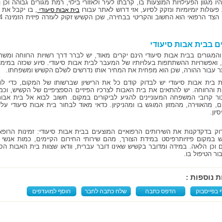
היו מגוון הפעילויות המוצעות בו, קרבתו לעיר ולאזורי בילוי, רמת מגורים גבוהה ו
פעולות יומיומיות ונזקק לסיוע, אזי דרוש לאתר עבורו
, בו יקבל את
בית אבות סיעודי
ם בבית אבות סיעודי
המגורים בבית אבות סיעודי הינם יקרים מאוד, יש לברר דרך רשויות הרווחה ומשר
 ואפשרויות ההשתתפות בעלויותיו של המעבר לבית אבות סיעודי. סיוע שכזה במימון
תר עבור ההורה, שכן הוא מפחית את המחיר אותו נדרשים לשלם הקשיש ומשפחתו.
 בית אבות סיעודי יש לבדוק קודם כל את הרישיון שברשותו של המקום, כדי לו
ת והרווחה. יש להתאים את בית האבות לצרכיו הפיזיים הספציפיים של הקשיש, וכמו
ור קרובי המשפחה המעוניינים להגיע לביקורים במקום. חשוב לבוא אל בית אבות
, מהאווירה, מהמזון המוגש בו ומהניקיון. כדאי מאוד לבחור בית אבות סיעודי ע
יון.
וק בדקדקנות את השירותים הרפואיים המוצעים בבית אבות סיעודי: זמינות הרופאי
 במקום פיזיותרפיסט במידת הצורך, מהם שירותי החירום הקיימים, כמות אנשי ה
 וכן הלאה. במידה ומדובר בקשיש שאינו דובר עברית, וודאו שצוות בית האבות הסי
בור הטיפול בו.
ת נוספות :
 בפייסבוק
הדפס כתבה
שלח כתבה לחבר
הוסף למועדפים