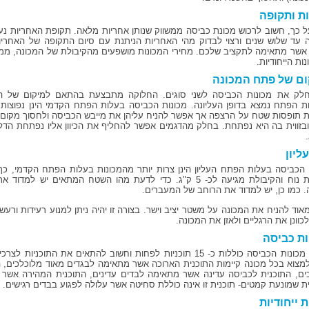
ת ותקופה
ל כך, חשוב לרכוש מכונת כביסה ממשווק שנותן אחריות מלאה. תקופת האחריות נע
ה עד שלוש שנים ורצוי לבדוק מהי האחריות הניתנת עם סיום התקופה של האחריו
אשר מתאימה לתקציב שלכם. מחירי המכונות מושפעים מהקיבולת של המכונה, ממהי
ות הייחודיות.
ם של פתח המכונה
חלק את מכונות הכביסה לשני סוגים. החלוקה מתבצעת בהתאם למיקום של 
ת הפתח נמצא בדופן העליונה. מכונות הכביסה בעלות הפתח הקדמי הינן נפוצות יו
ת תופסות שטח על הרצפה אך אפשר להניח עליהן את מייבש הכביסה ולחסוך מקום.
בזווית בה היא נפתחת. בחלק מהדגמים אפשר להחליף את הכיוון אליו נפתחת הדלת
ליון
 הכביסה בעלות הפתח העליון הינן צרות יותר מהמכונות בעלות הפתח הקדמי, כ
המכונות נוח והקיבולת מגיעה לכ- 5 ק"ג. כדי לדעת מהו השטח המתאי
. כמו כן, יש למדוד את הרוחב של המעברים.
אוד להניח את המכונה על משטר יציב וישר. בצורה זו יהיה ניתן למנוע רעידות ורעש
וונן את הרגליים ולאזן את המכונה.
ות כביסה
מרבית מכונות הכביסה כוללות כ- 15 תוכניות לפחות וחשוב להתאים את הת
למצוא בכל מכונה קיימות התוכנית הארוכה אשר מתאימה לבגדים מאוד מלוכלכים, 
ים, התוכנית לכביסה עדינה אשר מתאימה לבדים עדינים, התוכנית המהירה אשר
ית שמונעת קמטים- תוכנית זו אינה כוללת סחיטה אשר עלולה לפגוע בבדים רגישים.
ת ייחודיות