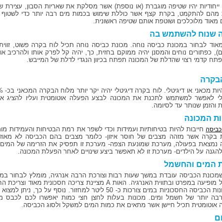
 ייחודיות יהיו שטיפה מוגברת (או נוספת) אשר מסלקת את שאריות הסבון, עצירת
 מהם להתקמט, בקרת קצף אשר כוללת שימוש בכמות מים רבה יותר כדי לשטוף
 מאוד מלוכלכים ושוטפת אותם שטיפה ראשונית.
ה שנוח להשתמש בה
), כפתורים נוחים והמסנן יהיה ממוקם בחזית, כך, יהיה קל לפרק אותו ולהרכיב א
תח קדמי רצוי שהדלת של המכונה תפתח בכיוון הנגדי לדלת של המייבש.
בקרה
לי לאפשר למשתמש לתכנת את המכונה לבצע הפעלה אוטומטית ועליו להציג את
 והזמן שנותר עד לסיומה.
ת המכונה
חייבות להיות בטיחותיות ועמידות וכדי לשפר את רמת הבטיחות והעמידות מו
כביסה
בקרה אשר מזהה מצבים של חוסר איזון- כלומר מצבים בהם הכביסה לא מאו
 נמצאת בפעולה, מערכת שמונעת הצפה- מערכת זו תפסיק את הזרימה של המים ב
להגנה על הילדים- מערכת זו לא תאפשר ביצע שינויים לאחר הפעלת המכונה.
ת המים והחשמל
 שמכונת הכביסה עובדת במשך שעות רבות וצורכת הרבה אנרגיה, מומלץ לבחור ב
החשמל מופיעה במפרט ובתווית האנרגיה. האות A מציינת צריכה ח
G. מכונות הכביסה החסכוניות במים צורכות כ- 50 ליטר למחזור.
בה יותר של חשמל ומים. מכונות בעלות לחצן חצי כמות יאפשרו לכם לכבס מ
 אוטומטית תכיל חיישן אשר מתאים את כמות המים למשקל ולסוג הכביסה.
ם