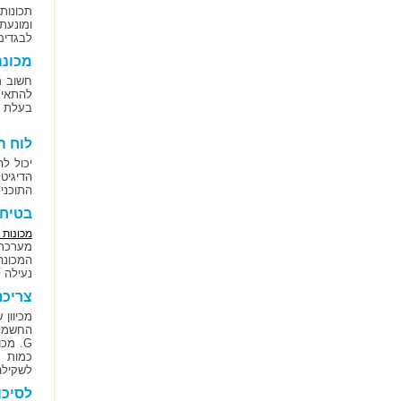
תכונות
ומונעת
לבגדים
מכונ
להתאים
בעלת פ
לוח ה
הדיגיט
התוכנית
בטיחו
מכונות 
מערכת 
המכונה
נעילה 
צריכ
מכיוון
כמות ר
לשקילה
לסיכו