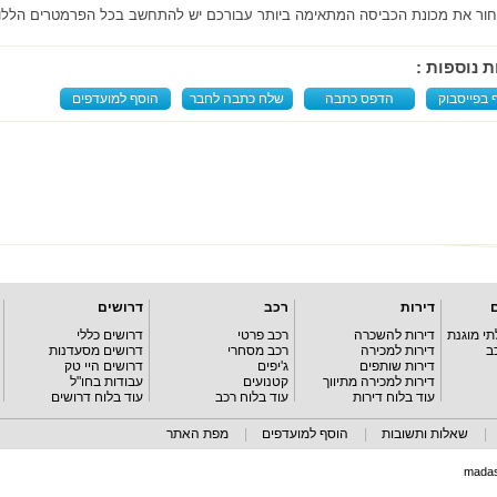
חור את מכונת הכביסה המתאימה ביותר עבורכם יש להתחשב בכל הפרמטרים הללו ולפנ
ת נוספות :
 בפייסבוק
הדפס כתבה
שלח כתבה לחבר
הוסף למועדפים
דירות
רכב
דרושים
תי מוגנת
דירות להשכרה
רכב פרטי
דרושים כללי
ב
דירות למכירה
רכב מסחרי
דרושים מסעדנות
דירות שותפים
ג'יפים
דרושים היי טק
דירות למכירה מתיווך
קטנועים
עבודות בחו"ל
עוד בלוח דירות
עוד בלוח רכב
עוד בלוח דרושים
|
שאלות ותשובות
|
הוסף למועדפים
|
מפת האתר