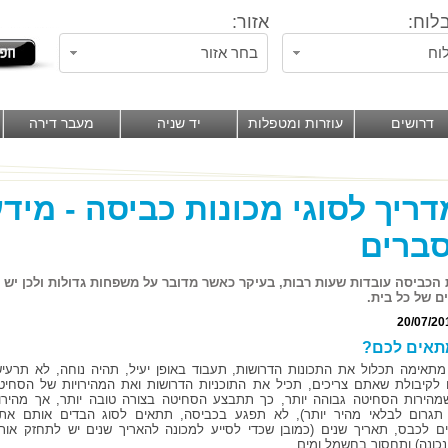
לוח:
אזור:
וח
בחר אזור
דרושים
עוזרות ומטפלות
יד שניה
מעבר דירה
ריך לסוגי מכונות כביסה - מיד
ברים
 הכביסה עובדות שעות רבות, בעיקר כאשר מדובר על משפחות גדולות ולכן יש
ם של כל בית.
20/07/20
תאים לכם?
מתאימה תכלול את התכונות הדרושות, תעבוד באופן יעיל, תהיה נוחה, לא תרעיש
לקיבולת שאתם צריכים, תכיל את התוכניות הדרושות ואת המהירויות של הסחיט
מהירות הסחיטה גבוהה יותר, כך תתבצע הסחיטה בצורה טובה יותר, אך מהירו
תגרום לבלאי מהיר יותר), לא תפגע בכביסה, תתאים לסוג הבדים אותם את
נים לכבס, תאריך שנים (כמובן שכדי לסייע למכונה להאריך שנים יש לתחזק אות
נכונה) ותחסוך בחשמל ומים.