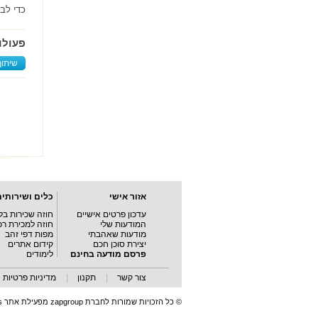
כדי לב
פעולו
שיתוף
אזור אישי
כלים ושירותים
עדכון פרטים אישיים
חוזה שכירות בל
המודעות שלי
חוזה למכירת רכ
מודעות שאהבתי
מפות דפי זהב
יצירת סוכן חכם
קידום אתרים
פרסם מודעה בחינם
לימודים
צור קשר
|
תקנון
|
מדיניות פרטיות
© כל הזכויות שמורות לחברת zapgroup מפעילת אתר madas