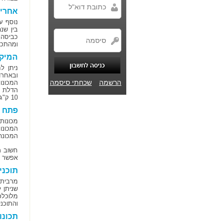
אחריו
נוסף ע
בין שנ
כביסה 
ומהתכונ
המיקו
ניתן ל
ובאחרו
הרשמה
שכחתי סיסמה
המכונו
הדלת ו
10 ק"ג.
פתח ע
מכונות
המכונה
חשוב מ
אפשר לכ
תוכני
שניתן 
מלוכלכ
והתוכנ
תכונו