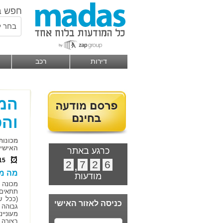
חפש ב
בחר ל
דירות
רכב
המד
והס
מכונות
האישיי
כרגע באתר
15
2
,
7
2
6
מה מ
מודעות
מכונה 
תתאים 
(ככל ש
כניסה לאזור האישי
גבוהה 
מעוניי
בצורה 