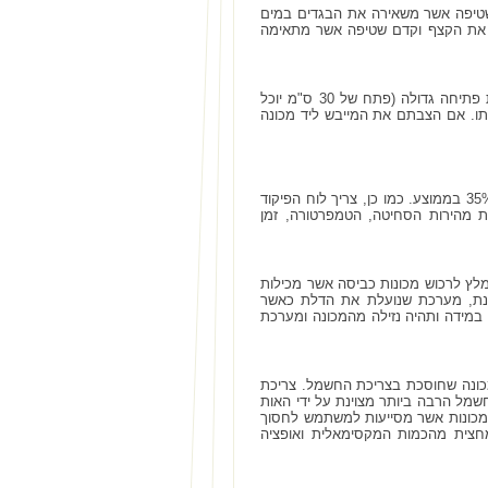
 שטיפה אשר משאירה את הבגדים במים
 את הקצף וקדם שטיפה אשר מתאימה
חשוב מאוד לבחור במכונת כביסה נוחה. מכונת כביסה נוחה תכיל לוח בקרה פשוט, זווית פתיחה גדולה (פתח של 30 ס"מ יוכל
ותו. אם הצבתם את המייבש ליד מכונה
יכול להיות מכאני או דיגיטלי. לוח בקרה דיגיטלי יהיה יקר יותר מלוח הבקרה המכאני בכ- 35% בממוצע. כמו כן, צריך לוח הפיקוד
 מהירות הסחיטה, הטמפרטורה, זמן
מלץ לרכוש מכונות כביסה אשר מכילות
זנת, מערכת שנועלת את הדלת כאשר
מידה ותהיה נזילה מהמכונה ומערכת
מכונה שחוסכת בצריכת החשמל. צריכת
סכונית מאוד וצריכת החשמל הרבה ביותר מצוינת על ידי האות
 נוסף על כך, ניתן למצוא מכונות אשר מסייעות למשתמש לחסוך
חצית מהכמות המקסימאלית ואופציה