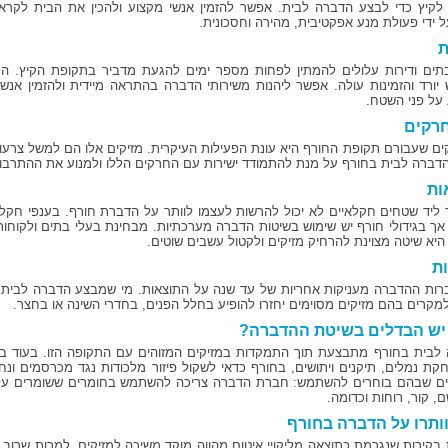
לקיץ כדי לבצע הדברה לבית. אפשר להזמין אנשי מקצוע ולהכין את הבית לקרא
ל ידי פעולת מנע אפקטיבית, מהירה וחסכונית.
ת
תים ודירות עלולים להמתין לפחות מספר ימים להגעת מדביר בתקופת הקיץ. המת
 יורד והזמינות עולה. אפשר ליהנות משירותי הדברה בהתראה מיידית ולהזמין אנ
 על פני השטח.
חרקים
קים שעבורם תקופת החורף היא עונת הפעילות העיקרית. מזיקים אלו הם למשל צרעות
דברה לבית בחורף על מנת להתמודד ישירות עם החרקים הללו ולמנוע את ההתרבו
ות
 ליד שטחים חקלאיים לא יכול להרשות לעצמו לוותר על הדברת חורף. בענפי חקל
אך בגידולי חורף יש שימוש בשיטות הדברה מערכתיות. מבחינת בעלי בתים ולקוחו
היא שיטה מצוינת להרחיק מזיקים ולקטול עשבים שוטים.
ת
רות ההדברה מעניקות אחריות של עד שנה על התוצאות. מי שמבצע הדברה לבית בחו
למקרים בהם מזיקים מסוימים יחזרו להופיע בחלל הפנים, בחדרי השינה או בחצר.
יש הבדלים בשיטת ההדברה?
לבית בחורף מתבצעת תוך התמקדות במזיקים המזוהים עם התקופה הזו. בעוד 
קת נמלים, תיקנים ויתושים, בחורף כדאי לשקול פיזור מלכודות נגד מכרסמים ונחש
ם שבהם בוחרים להשתמש: חברת הדברה צריכה להשתמש בחומרים ששומרים על יעיל
, קור, רוחות וכדומה.
ותרו על הדברה בחורף
 בקירות שנגרמת כתוצאה מליקויי איטום מהווה מוקד משיכה למזיקים. למרות שרוב 