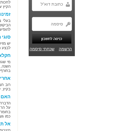
לחכות 
הקיץ ע
זמינו
בעלי ב
הביקוש
להופיע
סוגי 
יש מזי
לבצע ה
הרשמה
שכחתי סיסמה
חקלא
מי שגר
השנה, 
בחורף 
אחריו
רוב חב
בקיץ, 
האם 
הדברה 
על הרח
בחומרי
כמו גשם
אל תו
רטיבות