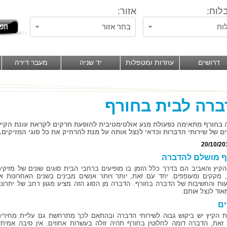
לוח:
אזור:
וח
בחר אזור
דרושים
עוזרות ומטפלות
יד שניה
מעבר דירה
רה לבית בחורף
בחורף מתאימה כפעולת מנע אולטימטיבית להופעת חרקים לקראת עונת הקיץ.
ם של שירותי הדברות וכדאי לנצל אותה על מנת להרחיק את כל סוגי המזיקים.
20/10/20
ף מושלם להדברה
הקיץ והאביב הם בדרך כלל הזמן בו מופיעים ברחבי הבית סוגים שונים של מזיקים
 מקקים ומעופפים. יחד עם זאת, יותר ויותר אנשים מבינים בשנים האחרונות א
ת והחשיבות של הדברה בחורף. הדברה מן הסוג הזה מציע מגוון רחב של יתרונו
מאוד לנצל אותם.
ים
 הקיץ יש ביקוש גבוה לשירותי הדברה ובהתאם לכך מתרחשת גם עליית מחירים
זאת, הדברה דומה לחלוטין בחורף תהיה זולה בעשרות אחוזים. אין סיבה אמיתי