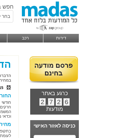
חפש ב
בחר ל
דירות
רכב
הדב
הדברה 
במחירי
15
כרגע באתר
החור
2
,
7
2
6
חודשי 
חרקים,
מודעות
המשמעו
וכדאי 
מחיר
כניסה לאזור האישי
בתקופת
לעומת 