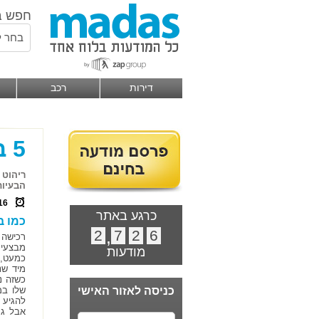
חפש ב
בחר ל
דירות
רכב
5 בעיות אפשריות בקניית ריהוט מיד שניה
ריהוט 
הבעיות
16
כרגע באתר
כמו ב
2
,
7
2
6
רכישה 
מבצעים
מודעות
כמעט, 
מיד שנ
כשזה נ
כניסה לאזור האישי
שלו במ
להגיע 
אבל גם