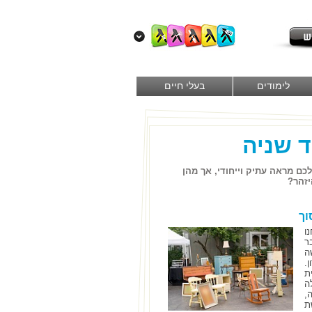
לימודים
בעלי חיים
לכם מראה עתיק וייחודי, אך מהן
יזהר?
וך
ו
ר
ה
.
ת
ה
,
ת