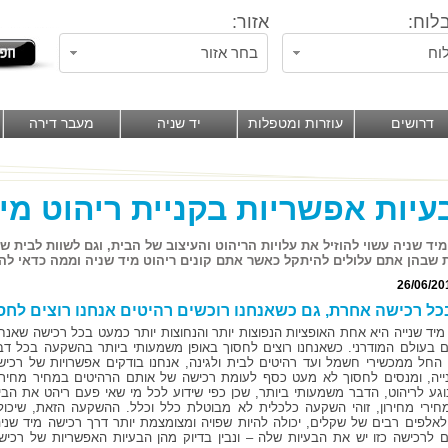
לוח:
אזור:
וח
בחר אזור
דרושים
עוזרות ומטפלות
יד שניה
מעבר דירה
מיד שניה עשוי להוזיל את עלויות הריהוט והעיצוב של הבית, וגם לשוות לבית ש
 שבהן אתם עלולים להיתקל כאשר אתם קונים ריהוט מיד שניה וממה כדאי לה
26/06/20
כל רכישה אחרת, גם כשאנחנו רוכשים רהיטים אנחנו רוצים לחס
מיד שנייה היא אחת האופציות הנפוצות יותר והנחוצות יותר כמעט בכל רכישה שאנחנ
 בעולם המודרני. כשאנחנו רוצים לחסוך באופן משמעותי ביותר בהשקעה בכל דב
החל ממכשירי חשמל ועד רהיטים לבית ולגינה, אנחנו בודקים אפשרויות של רכיש
ייה, ומנסים לחסוך לא מעט כסף לעומת רכישה של אותם הרהיטים במחיר מחירון
וגע לריהוט, הדבר משמעותי ביותר, שכן כפי שידוע לכל מי שאי פעם ריהט את הבי
חירי מחירון, זוהי השקעה כלכלית לא מבוטלת כלל וכלל. ההשקעה הזאת, שיכול
לאלפים רבים של שקלים, יכולה להיות שפויה ומצומצמת יותר דרך רכישה מיד שניה
 לרכישה כזו יש את הבעיות שלה – ונבין בדיוק מהן הבעיות האפשריות של רכיש