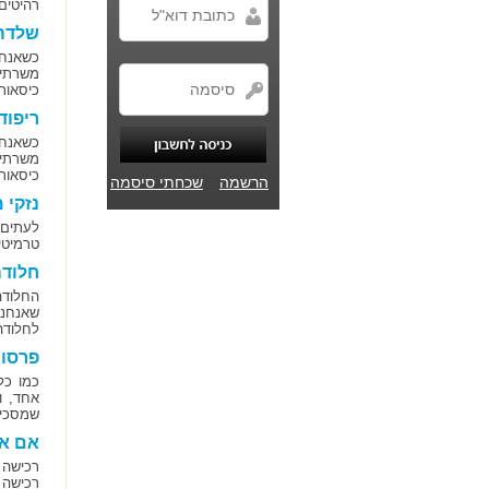
רהיטים 
שלדה 
כשאנחנ
משרתים
כיסאות
ריפוד
כשאנחנ
משרתים
כיסאות
הרשמה
שכחתי סיסמה
נזקי 
לעתים,
טרמיטי
חלוד
החלודה
שאנחנו
לחלודה
פרסום
כמו כל
אחד, ו
שמסכימ
אם את
רכישה 
רכישה 