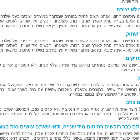
מיד שנייה.
לא יציבה
ו רוכשים ריהוט, אנחנו רוצים להיות בטוחים שמדובר במוצרים יציבים בעלי שלדה 
 אותנו בצורה נוחה לאורך שנים רבות. כשאנחנו רוכשים מיד שנייה, לעתים הש
 וכדומה – אינה יציבה, בין אם מדובר בשלדת עץ ובין אם בשלדת מתכת, כתוצאה מ
 שחוק
ו רוכשים ריהוט, אנחנו רוצים להיות בטוחים שמדובר במוצרים יציבים בעלי שלדה 
 אותנו בצורה נוחה לאורך שנים רבות. כשאנחנו רוכשים מיד שנייה, לעתים הש
 וכדומה – אינה יציבה, בין אם מדובר בשלדת עץ ובין אם בשלדת מתכת, כתוצאה מ
מזיקים
 ישנם נזקי מזיקים נסתרים בריהוט מיד שנייה, שלא אנחנו ולא המוכרים יכולים 
ם בעץ ועוד.
ה
 היא אחד הגורמים הבולטים ביותר לשחיקה בכל מוצר מתכתי באשר הוא, ועל אחת
 רוכשים מיד שנייה. במוצרים שכאלה, בעקבות שטיפה עם מים לאורך שנים, בהח
, שתעיב על השימוש שלנו במוצר במהרה.
 כוזב
 מוצר אחר מיד שנייה, אחת הבעיות הנפוצות היא פרסום כוזב. הפרסום הכוזב 
בסופו של דבר נראים אחרת או שמצבם גרוע יותר, והוא יכול להתבטא גם ברהיט
ים על קנייה.
ם כבר רוכשים רהיטים מיד שנייה, ודאו שאתם עושים זאת בצור
של ריהוט מיד שנייה, אם אתם בכל זאת בוחרים ללכת עליה, צריכה להיות רכיש
שכזו כאשר תפנו לשירות מקצועי באופן כללי בתחום הרהיטים, ותבחנו דרכו אפשר