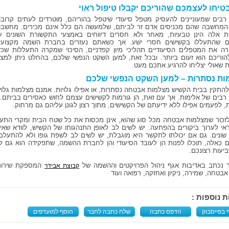
טיחו לעצמכם שהוריכם יקבלו טיפול ראוי
רבים שמעוניינים להעסיק מטפל סיעודי שיטפל בהוריהם, מוטרדים לעתים קרובו
מחשבה שהם מכניסים אדם זר לביתם, שלמעשה הם כלל אינם מכירים. מחשבו
ת אלה הינן טבעיות, מאחר ולא חסרים דיווחים באמצעי התקשורת השונים ע
ם שהתעללו בקשישים חסרי ישע. אך כשאתם נעזרים בחברת השמה מקצועי
ה את המטפלים הסיעודיים תהליכי מיון קפדניים, הסיכוי שמקרה התעללות שכז
הוריכם הוא זעום ביותר. ובכל זאת, למען השקט הנפשי שלכם, בהחלט ניתן למצו
ת שאולי יצליחו להרגיע אתכם מעט.
ת נסתרות – למען השקט הנפשי שלכם
התקין בבית הקשיש מצלמות אבטחה נסתרות, או אפילו גלויות. אמנם מצלמות גלויות
רבים של אלימות. אך עם זאת, הן גורמות לקשישים עצמם לחוש כאסירים בביתם.
, לפעמים אפילו ללא ידיעתם של הקשישים, מתוך רצון לגונן עליהם גם מרחוק.
זכור שמצלמות אבטחה מכל סוג שהוא, אינן מכסות את כל שטח הבית ומקרי התעללו
דאי לערוך ביקורים בהפתעה. יש לשים לב לאופן התנהגותו של הקשיש, לוודא שאינו
שונים. גם אם יכולתו לתקשר היא מוגבלת, יש לשים לב לשפת גופו ולא להתעלם 
 כאלה, תוכלו לפנות הן לעובד הסיעודי והן לחברת ההשמה, שתפקידה הוא גם ל
יעות רצונכם.
נכתב באדיבות אגף ניהול הפרויקטים וההשמה של
המספקת שירותי 
קבוצת אבידר
אבטחה, שמירה, ניקיון ואחזקה, רפואה ועוד
ת נוספות :
 בפייסבוק
הדפס כתבה
שלח כתבה לחבר
הוסף למועדפים