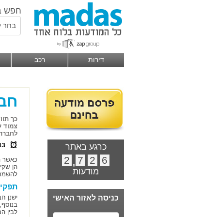
חפש ב
בחר ל
דירות
רכב
חב
כך תוו
צמוד ע
לחברת 
כרגע באתר
13
2
,
7
2
6
כאשר ה
הן שקי
מודעות
להשמת 
תפקיד
כניסה לאזור האישי
ישנן ח
בנוסף,
לבין ה