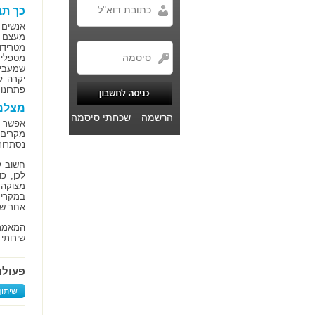
כך תב
אנשים 
מעצם ה
מטרידו
מטפלי
שמעביר
יקרה ל
פתרונו
מצלמו
הרשמה
שכחתי סיסמה
אפשר ל
מקרים 
נסתרות
חשוב ל
לכן, כ
מצוקה 
במקרים
אחר שב
המאמר 
שירותי 
פעולו
שיתוף