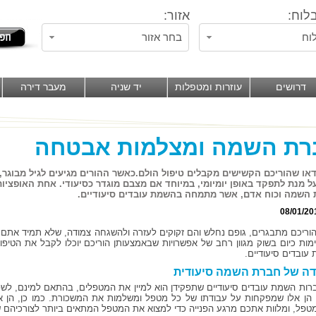
לוח:
אזור:
וח
בחר אזור
דרושים
עוזרות ומטפלות
יד שניה
מעבר דירה
רת השמה ומצלמות אבטחה
דאו שהוריכם הקשישים מקבלים טיפול הולם.כאשר ההורים מגיעים לגיל מבוגר,
ל מנת לתפקד באופן יומיומי, במיוחד אם מצבם מוגדר כסיעודי. אחת האופציו
השמה וכוח אדם, אשר מתמחה בהשמת עובדים סיעודיים.
08/01/20
וריכם מתבגרים, גופם נחלש והם זקוקים לעזרה ולהשגחה צמודה, שלא תמיד אתם
ימות כיום בשוק מגוון רחב של אפשרויות שבאמצעותן הוריכם יוכלו לקבל את הטי
עובדים סיעודיים.
ה של חברת השמה סיעודית
ברות השמת עובדים סיעודיים שתפקידן הוא למיין את המטפלים, בהתאם למינם, לש
 הן אלו שמפקחות על עבודתו של כל מטפל ומשלמות את המשכורת. כמו כן, הן א
מטפל, ומלוות אתכם מרגע הפנייה כדי למצוא את המטפל המתאים ביותר לצורכיהם ש