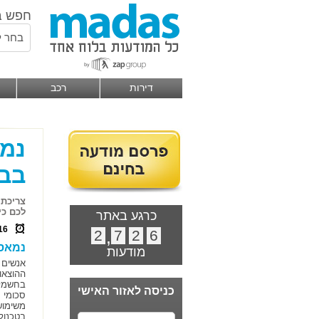
חפש ב
בחר ל
דירות
רכב
נמא
בבי
צריכת 
לכם כי
כרגע באתר
16
2
,
7
2
6
נמאס 
מודעות
אנשים 
ההוצאו
בחשמל ה
כניסה לאזור האישי
סכומי 
משימוש
בטכנול