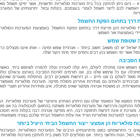
זו – כיום ניתן להתקין בכל בית מערכות סולאריות חדשניות, אשר יפיקו חשמל מאו
יאפשרו לכם לייצר חשמל לגמרי בעצמכם, בקלות ובזול. יתרונותיהן של המערכו
יות
ת דרך בתחום הפקת החשמל
 סולאריות הינן פריצת דרך בתחום הפקת החשמל. באמצעות המערכות הסולאריות 
יידי באמצעות אור השמש.
ה שטופת שמש
 ישראל יש לנו משאב חשוב ביותר – אנרגיית שמש זמינה – אותו איננו מנצלים כר
מזל אשר ימי השמש בהן רבים וחמים יותר מימי הקור שלה.
 הסביבה
ת השמש אינה מתכלה לעולם, היא קלה לאגירה וקלה להמרה לשימוש ביתי. כא
מתכלה עם כל שימוש שלנו בו), אנו תורמים לאיכות הסביבה בארצנו ובעולם כולו
ת מאוד לעולם בו אנו חיים – הן דורשות משאבים רבים, מחסלות מאגרים שאינם
סביבתיים ולעתים גם מותירות אחריהן פסולת מזיקה. מערכות סולאריות מאפשרות 
תעשייתית, הן מושכות אנרגיה ממקור שאינו מתכלה, אינן מותירות אחריהן תוצרי לווא
קודת המוצא של המאמר שלנו וגם היתרון האחרון והעיקרי של מערכות סולאריות. 
לות ההתקנה והרכישה של מערכות סולאריות משתנה בהתאם לטכנולוגיה בה אנו מש
. מערכת זו אינה דורשת תחזוקה רבה, היא מפיקה אנרגיה רבה בקלות והיא חוס
י המעבר למערכות סולאריות הוריד את עלות החשמל הביתי שלכם בצורה משמעותית, 
ת סולאריות הן אמצעי ייצור החשמל הביתי היעיל ביותר
ווים כי התרשמתם כמונו מיתרונותיהן הרבים של המערכות הסולאריות. המערכות 
י, הזול, הנוח וחדשני ביותר. אנו ממליצים לכל משק בית להתקין מערכות סולאריות 