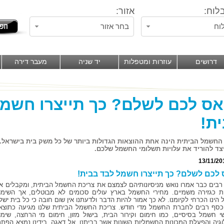
לוח:
אזור:
וח
בחר אזור
דרושים
עוזרות ומטפלות
יד שניה
מעבר דירה
ס לכם לשלם? כך תייצרו חשמל
ת!
החשמל הביתית הינה אחת ההוצאות הגדולות ביותר של כל משק בית בישראל. 
צד להוריד את עלויות תשלומי החשמל שלכם.
13/11/20
לכם לשלם? כך תייצרו חשמל לבד בבית!
רבים כבר אמרו נואש מניסיונותיהם לצמצם את צריכת החשמל הביתית, ומקבלים א
ת כגזירה משמיים. מחירי החשמל בארץ עולים סכומים לא מבוטלים, אך השימו
ינו הכרחי לקיומנו. לא כך אמור להיות הדבר ולדעתנו אין שום חובה כי כל בית ישל
כסף רבים לחברת החשמל מדי חודש. צריכת החשמל הביתית שלנו מגיעה כתוצא
י חשמל בסיסיים, כמו חימום וקירור הבית, בישול מזון, חימום מי הרחצה, שימו
וגיה והפעלת המכונות החשמליות השונות אשר בביתנו. אל דאגה, בידינו נמצא הפתרו