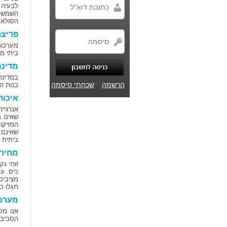
לבעיה 
השמש ו
הסולאר
פריצ
מערכות
ביתי מ
מדינ
במדינת
הרשמה
שכחתי סיסמה
בנות ה
איכות
אנרגיי
שאינו 
המזיקו
שאינם 
ביתית ו
מחיר
זוהי נ
כיס. ע
מציבים
תגלו כ
מערכו
אנו מק
הסביבת